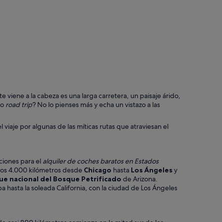
Las Vegas
 viene a la cabeza es una larga carretera, un paisaje árido,
io
road trip
? No lo pienses más y echa un vistazo a las
 viaje por algunas de las míticas rutas que atraviesan el
ciones para el
alquiler de coches baratos en Estados
unos 4.000 kilómetros desde
Chicago
hasta
Los Ángeles
y
ue nacional del Bosque Petrificado
de Arizona.
ba hasta la soleada California, con la ciudad de Los Ángeles