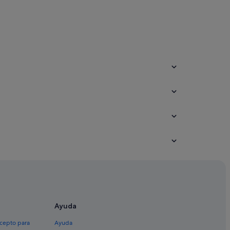
ounty
Ayuda
xcepto para
Ayuda
dos Unidos