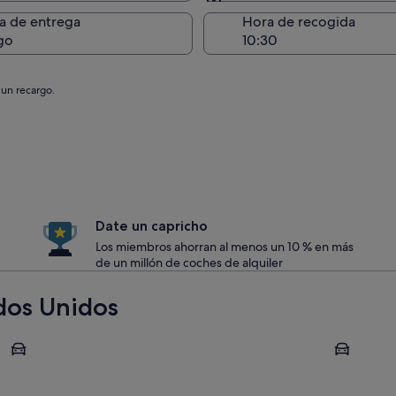
Entrega en el lugar de 
a de entrega
Hora de recogida
go
 un recargo.
Date un capricho
Los miembros ahorran al menos un 10 % en más
de un millón de coches de alquiler
dos Unidos
Nueva York
Orlando