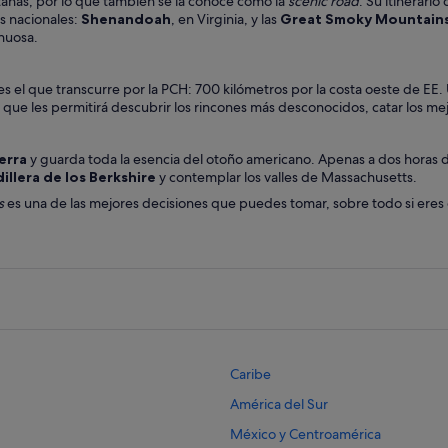
ontañas, por lo que también se la conoce como la
scenic road
. Su itinerari
 nacionales:
Shenandoah
, en Virginia, y las
Great Smoky Mountain
inuosa.
es el que transcurre por la PCH: 700 kilómetros por la costa oeste de EE
que les permitirá descubrir los rincones más desconocidos, catar los mej
erra
y guarda toda la esencia del otoño americano. Apenas a dos horas
illera de los Berkshire
y contemplar los valles de Massachusetts.
s
es una de las mejores decisiones que puedes tomar, sobre todo si eres d
Caribe
América del Sur
México y Centroamérica