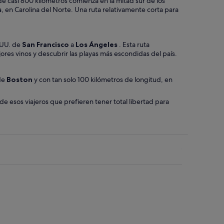
o de casi 800 kilómetros comienza en la mitad sur de los
s
, en Carolina del Norte. Una ruta relativamente corta para
. UU. de
San Francisco
a
Los Ángeles
. Esta ruta
ores vinos y descubrir las playas más escondidas del país.
 de
Boston
y con tan solo 100 kilómetros de longitud, en
e esos viajeros que prefieren tener total libertad para