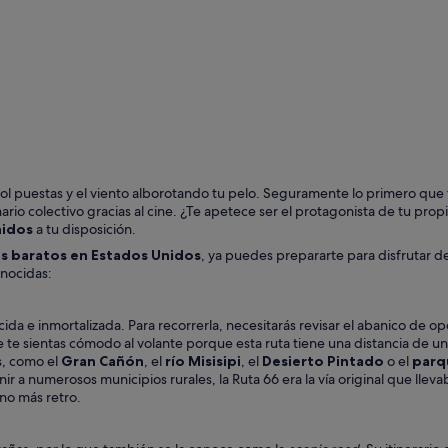
Nueva York
Orlando
l puestas y el viento alborotando tu pelo. Seguramente lo primero que te
rio colectivo gracias al cine. ¿Te apetece ser el protagonista de tu prop
nidos
a tu disposición.
s baratos en Estados Unidos
, ya puedes prepararte para disfrutar del
onocidas:
a e inmortalizada. Para recorrerla, necesitarás revisar el abanico de op
 te sientas cómodo al volante porque esta ruta tiene una distancia de 
s, como el
Gran Cañón
, el
río Misisipi
, el
Desierto Pintado
o el
parq
r a numerosos municipios rurales, la Ruta 66 era la vía original que lleva
no más retro.