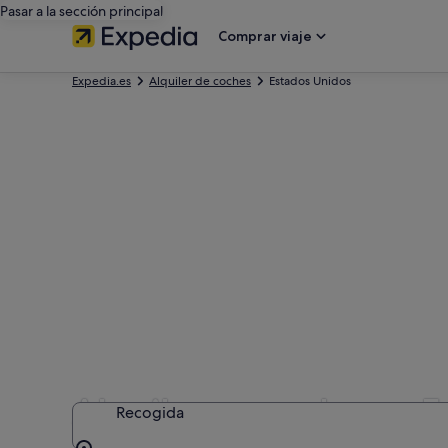
Pasar a la sección principal
Comprar viaje
Expedia.es
Alquiler de coches
Estados Unidos
Alquilar un coche en 
Recogida