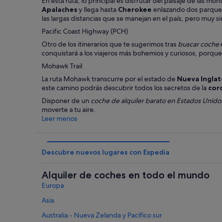
En esta ruta, lo principal es disfrutar del paisaje de las m
Apalaches
y llega hasta
Cherokee
enlazando dos parques
las largas distancias que se manejan en el país, pero muy s
Pacific Coast Highway (PCH)
Otro de los itinerarios que te sugerimos tras
buscar coche
conquistará a los viajeros más bohemios y curiosos, porque 
Mohawk Trail
La ruta Mohawk transcurre por el estado de
Nueva Inglat
este camino podrás descubrir todos los secretos de la
cord
Disponer de un
coche de alquiler barato en Estados Unido
moverte a tu aire.
Leer menos
Descubre nuevos lugares con Expedia
Alquiler de coches en todo el mundo
Europa
Asia
Australia - Nueva Zelanda y Pacífico sur