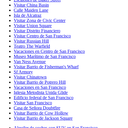
Visitar China Basin
Calle Maiden Lane
Isla de Alcatraz
Visitar Zona de Civic Center
Visitar Union Square
Visitar Distrito Financiero
Visitar Centro de San Francisco
Visitar Russian Hill
Teatro The Warfield
Vacaciones en Centro de San Francisco
Museo Marítimo de San Francisco
Van Ness Avenue
Visitar Barrio de Fisherman's Wharf
Sf Armory
Visitar Chinatown
Visitar Barrio de Potrero Hill
Vacaciones en San Francisco
Iglesia Metodista Unida Glide
Edificio federal de San Francisco
Visitar San Francisco
Casa de Señora Doubtfire
Visitar Barrio de Cow Hollow
Visitar Barrio de Jackson Square
Alquiler de coches con SUV en San Francisco