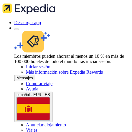
Descargar app
Los miembros pueden ahorrar al menos un 10 % en más de
100 000 hoteles de todo el mundo tras iniciar sesión.
Iniciar sesión
Más información sobre Expedia Rewards
Mensajes
Comprar viaje
Ayuda
español · EUR · ES
Anunciar alojamiento
Viajes