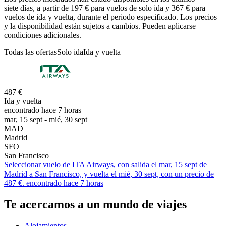
siete días, a partir de 197 € para vuelos de solo ida y 367 € para
vuelos de ida y vuelta, durante el periodo especificado. Los precios
y la disponibilidad están sujetos a cambios. Pueden aplicarse
condiciones adicionales.
Todas las ofertas
Solo ida
Ida y vuelta
487 €
Ida y vuelta
encontrado hace 7 horas
mar, 15 sept - mié, 30 sept
MAD
Madrid
SFO
San Francisco
Seleccionar vuelo de ITA Airways, con salida el mar, 15 sept de
Madrid a San Francisco, y vuelta el mié, 30 sept, con un precio de
487 €. encontrado hace 7 horas
Te acercamos a un mundo de viajes
Alojamientos