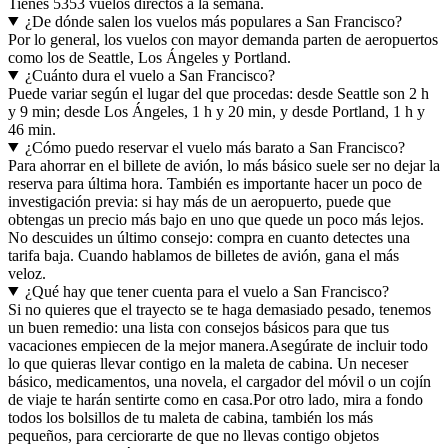
Tienes 5353 vuelos directos a la semana.
¿De dónde salen los vuelos más populares a San Francisco?
Por lo general, los vuelos con mayor demanda parten de aeropuertos
como los de Seattle, Los Ángeles y Portland.
¿Cuánto dura el vuelo a San Francisco?
Puede variar según el lugar del que procedas: desde Seattle son 2 h
y 9 min; desde Los Ángeles, 1 h y 20 min, y desde Portland, 1 h y
46 min.
¿Cómo puedo reservar el vuelo más barato a San Francisco?
Para ahorrar en el billete de avión, lo más básico suele ser no dejar la
reserva para última hora. También es importante hacer un poco de
investigación previa: si hay más de un aeropuerto, puede que
obtengas un precio más bajo en uno que quede un poco más lejos.
No descuides un último consejo: compra en cuanto detectes una
tarifa baja. Cuando hablamos de billetes de avión, gana el más
veloz.
¿Qué hay que tener cuenta para el vuelo a San Francisco?
Si no quieres que el trayecto se te haga demasiado pesado, tenemos
un buen remedio: una lista con consejos básicos para que tus
vacaciones empiecen de la mejor manera.
Asegúrate de incluir todo
lo que quieras llevar contigo en la maleta de cabina. Un neceser
básico, medicamentos, una novela, el cargador del móvil o un cojín
de viaje te harán sentirte como en casa.
Por otro lado, mira a fondo
todos los bolsillos de tu maleta de cabina, también los más
pequeños, para cerciorarte de que no llevas contigo objetos