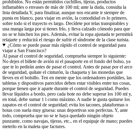
prohibidos. No están permitidos cuchillos, tijeras, productos
inflamables o envases de más de 100 ml; ante la duda, consulta la
lista detallada.
Y, para finalizar, aunque nos encante ir siempre de
punta en blanco, para viajar en avión, la comodidad es lo primero,
sobre todo si el trayecto es largo. Decídete por telas transpirables y
una manga larga por si tienes frío, y lleva calzado cómodo para que
no se te hinchen los pies. Además, evitar la ropa ajustada te permitirá
relajarte y reducirá el riesgo de sufrir el síndrome de la clase turista.
¿Cómo se puede pasar más rápido el control de seguridad para
viajar a San Francisco?
Al pasar el control de seguridad, comprueba siempre lo siguiente:
No dejes el billete de avión ni el pasaporte en el fondo del bolso, ya
que te lo pedirán antes de pasar el control. Antes de pasar por el arco
de seguridad, quítate el cinturón, la chaqueta y las monedas que
lleves en el bolsillo. Ten en mente que los ordenadores portátiles, las
tabletas y dispositivos parecidos deben estar visibles entre tus cosas,
porque tienen que ir aparte durante el control de seguridad. Puedes
llevar líquidos a bordo, pero cada bote no debe superar los 100 ml y,
en total, debe sumar 1 l como máximo. A nadie le gusta quitarse los
zapatos en el control de seguridad; evita los tacones, plataformas o
botas con suela muy gruesa: unas deportivas son perfectas. Y, ante
todo, comprueba que no se te haya quedado ningún objeto
punzante, como navajas, tijeras, etc., en el equipaje de mano; puedes
meterlo en la maleta que factures.