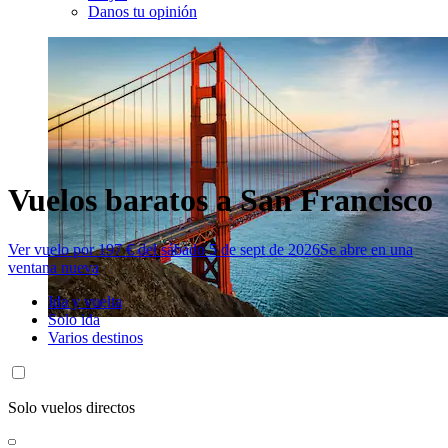
Danos tu opinión
Vuelos baratos a San Francisco
Ver vuelo por 197 € del sábado 5 de sept de 2026
Se abre en una
ventana nueva
Ida y vuelta
Solo ida
Varios destinos
Solo vuelos directos