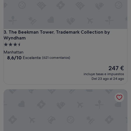
a
c
i
ó
n
a
The Beekman Tower, Trademark Collection by Wyndham
3. The Beekman Tower, Trademark Collection by
u
Wyndham
n
Alojamiento
o
de
Manhattan
s
3.5 estrellas
8.6
8,6/10
p
Excelente
(621 comentarios)
sobre
a
El
247 €
10,
s
precio
Excelente,
o
incluye tasas e impuestos
actual
(621 comentarios)
s
Del 23 ago al 24 ago
es
d
de
e
Rustic Glamping w/ Michelin Restaurant & NYC Views
247 €
l
m
e
t
r
o
y