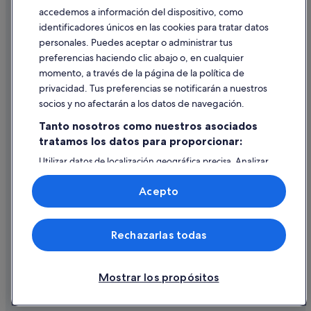
accedemos a información del dispositivo, como
identificadores únicos en las cookies para tratar datos
Ayuda
personales. Puedes aceptar o administrar tus
Ayuda
preferencias haciendo clic abajo o, en cualquier
momento, a través de la página de la política de
Cancelar un vuelo
privacidad. Tus preferencias se notificarán a nuestros
Cancelar una reserva de hotel o de un alquiler vacacional
socios y no afectarán a los datos de navegación.
Plazos de reembolso
Tanto nosotros como nuestros asociados
tratamos los datos para proporcionar:
Utilizar un cupón de Expedia
Utilizar datos de localización geográfica precisa. Analizar
Documentos para viajes internacionales
activamente las características del dispositivo para su
identificación. Almacenar la información en un dispositivo
Acepto
y/o acceder a ella. Publicidad y contenido personalizados,
medición de publicidad y contenido, investigación de
audiencia y desarrollo de servicios.
© 2026 Expedia, Inc., una empresa de Expedia Group. Todos los
Rechazarlas todas
Lista de asociados (proveedores)
derechos reservados. Expedia y el logotipo de Expedia son marcas
comerciales o marcas comerciales registradas de Expedia, Inc.
Vacationspot, S.L., Agencia de Viajes, I-AV-0000631.3.
Mostrar los propósitos