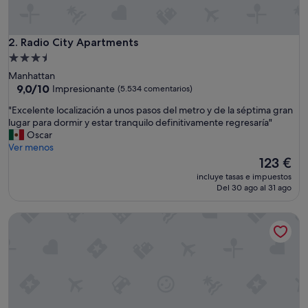
Radio City Apartments
2. Radio City Apartments
Alojamiento
de
Manhattan
3.5 estrellas
9.0
9,0/10
Impresionante
(5.534 comentarios)
sobre
"
"Excelente localización a unos pasos del metro y de la séptima gran
10,
E
lugar para dormir y estar tranquilo definitivamente regresaría"
Impresionante,
x
Oscar
(5.534 comentarios)
c
Ver menos
e
El
123 €
l
precio
incluye tasas e impuestos
e
actual
Del 30 ago al 31 ago
n
es
t
de
The Beekman Tower, Trademark Collection by Wyndham
e
123 €
l
o
c
a
l
i
z