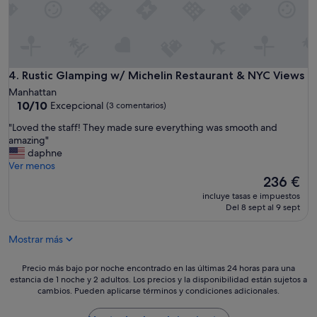
d
e
l
a
s
é
Rustic Glamping w/ Michelin Restaurant & NYC Views
4. Rustic Glamping w/ Michelin Restaurant & NYC Views
p
t
Manhattan
i
10.0
10/10
Excepcional
(3 comentarios)
m
sobre
"
"Loved the staff! They made sure everything was smooth and
a
10,
L
amazing"
g
Excepcional,
o
daphne
r
(3 comentarios)
v
Ver menos
a
e
n
El
236 €
d
l
precio
incluye tasas e impuestos
t
u
actual
Del 8 sept al 9 sept
h
g
es
e
a
de
Mostrar más
s
r
236 €
t
p
a
a
Precio
Precio más bajo por noche encontrado en las últimas 24 horas para una
f
estancia de 1 noche y 2 adultos. Los precios y la disponibilidad están sujetos a
r
más
cambios. Pueden aplicarse términos y condiciones adicionales.
f
a
bajo
!
d
por