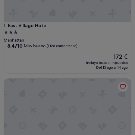
East Village Hotel
1. East Village Hotel
Alojamiento
de
Manhattan
3.0 estrellas
8.4
8,4/10
Muy bueno
(1.126 comentarios)
sobre
El
172 €
10,
precio
Muy
incluye tasas e impuestos
actual
bueno,
Del 13 ago al 14 ago
es
(1.126 comentarios)
de
Radio City Apartments
172 €