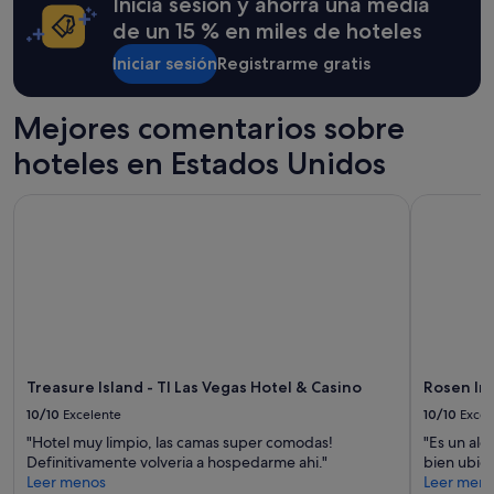
Inicia sesión y ahorra una media
s
i
y
m
t
condiciones
de un 15 % en miles de hoteles
o
i
adicionales.
o
Iniciar sesión
Registrarme gratis
v
t
a
h
m
Mejores comentarios sobre
a
e
n
n
hoteles en Estados Unidos
d
t
a
e
m
Treasure Island - TI Las Vegas Hotel & Casino
Rosen Inn 
r
a
e
z
g
i
r
n
e
g
s
"
a
r
í
a
Treasure Island - TI Las Vegas Hotel & Casino
Rosen In
"
10/10
Excelente
10/10
Excel
"Hotel muy limpio, las camas super comodas!
"Es un al
Definitivamente volveria a hospedarme ahi."
bien ubic
Leer menos
Leer men