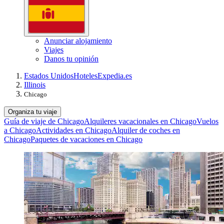
Anunciar alojamiento
Viajes
Danos tu opinión
Estados Unidos
Hoteles
Expedia.es
Illinois
Chicago
Organiza tu viaje
Guía de viaje de Chicago
Alquileres vacacionales en Chicago
Vuelos
a Chicago
Actividades en Chicago
Alquiler de coches en
Chicago
Paquetes de vacaciones en Chicago