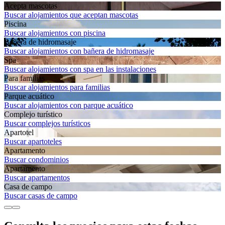
Acepta mascotas
Buscar alojamientos que aceptan mascotas
Piscina
Buscar alojamientos con piscina
Bañera de hidromasaje
Buscar alojamientos con bañera de hidromasaje
Spa
Buscar alojamientos con spa en las instalaciones
Para familias
Buscar alojamientos para familias
Parque acuático
Buscar alojamientos con parque acuático
Complejo turístico
Buscar complejos turísticos
Apartotel
Buscar apartoteles
Apartamento
Buscar condominios
Apartamento
Buscar apartamentos
Casa de campo
Buscar casas de campo