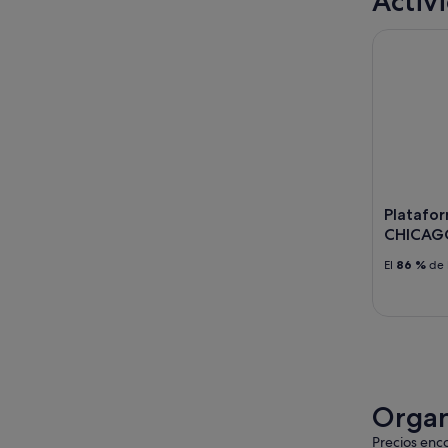
Activ
Plataform
Platafor
CHICAG
El
86 %
de 
Organ
Precios enco