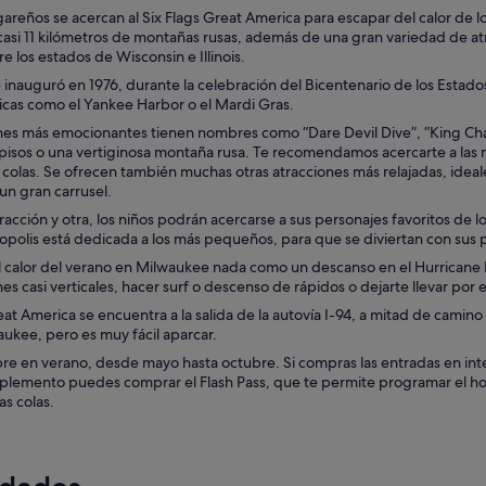
ugareños se acercan al Six Flags Great America para escapar del calor d
asi 11 kilómetros de montañas rusas, además de una gran variedad de atra
re los estados de Wisconsin e Illinois.
 inauguró en 1976, durante la celebración del Bicentenario de los Estad
icas como el Yankee Harbor o el Mardi Gras.
ones más emocionantes tienen nombres como “Dare Devil Dive”, “King Chao
 pisos o una vertiginosa montaña rusa. Te recomendamos acercarte a las
as colas. Se ofrecen también muchas otras atracciones más relajadas, id
 un gran carrusel.
racción y otra, los niños podrán acercarse a sus personajes favoritos de
opolis está dedicada a los más pequeños, para que se diviertan con sus 
el calor del verano en Milwaukee nada como un descanso en el Hurricane 
s casi verticales, hacer surf o descenso de rápidos o dejarte llevar por el
eat America se encuentra a la salida de la autovía I-94, a mitad de cami
ukee, pero es muy fácil aparcar.
re en verano, desde mayo hasta octubre. Si compras las entradas en inte
lemento puedes comprar el Flash Pass, que te permite programar el hora
as colas.