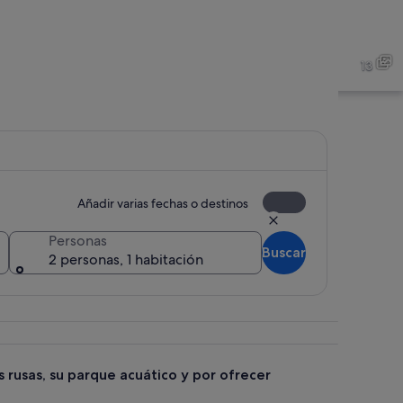
ña rusa con pasajeros durante el recorrido, un cielo azul despejado y una 
Una montaña rusa, banderas 
13
ña rusa en movimiento contra un cielo azul despejado.
Una montaña rusa con pasaje
Añadir varias fechas o destinos
Personas
Buscar
2 personas, 1 habitación
rusas, su parque acuático y por ofrecer