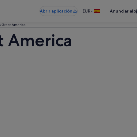
•
Abrir aplicación
EUR
Anunciar alo
gs Great America
at America