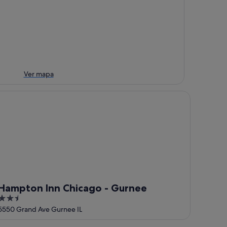
Ver mapa
mpton Inn Chicago - Gurnee
Hampton Inn Chicago - Gurnee
2.5
out
5550 Grand Ave Gurnee IL
of