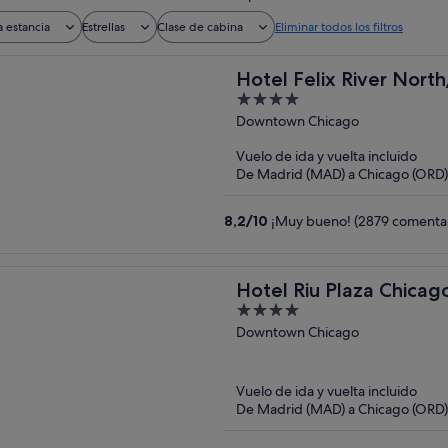
a estancia
Estrellas
Clase de cabina
Eliminar todos los filtros
Hotel Felix River Nort
4
out
Downtown Chicago
of
Vuelo de ida y vuelta incluido
5
De Madrid (MAD) a Chicago (ORD)
8,2
/
10
¡Muy bueno! (2879 comentar
Hotel Riu Plaza Chicag
4
out
Downtown Chicago
of
5
Vuelo de ida y vuelta incluido
De Madrid (MAD) a Chicago (ORD)