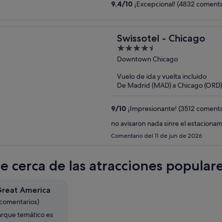
9,4
/
10
¡Excepcional! (4832 comenta
Swissotel - Chicago
4.5
out
Downtown Chicago
of
Vuelo de ida y vuelta incluido
5
De Madrid (MAD) a Chicago (ORD)
9
/
10
¡Impresionante! (3512 comenta
no avisaron nada sinre el estaciona
Comentario del 11 de jun de 2026
te cerca de las atracciones popular
 Great America
 comentarios)
arque temático es