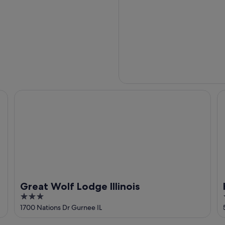
e
Great Wolf Lodge Illinois
Ha
Great Wolf Lodge Illinois
3
out
1700 Nations Dr Gurnee IL
of