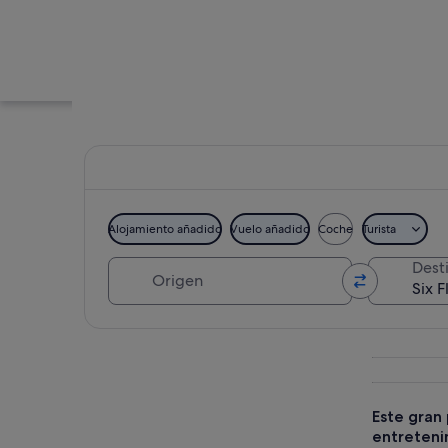
Alojamiento añadido
Vuelo añadido
Coche
Turista
Origen
Dest
Una montaña rusa e
Ver mapa
Este gran
entreteni