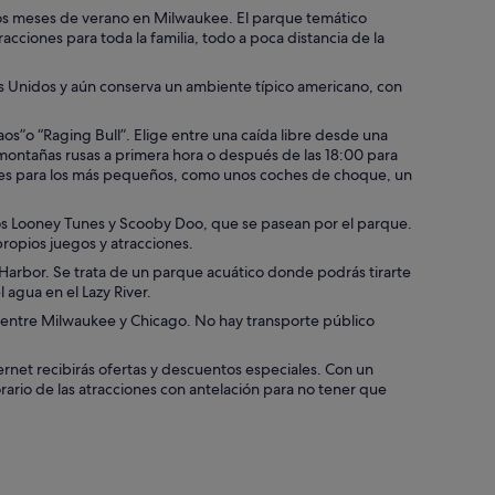
e los meses de verano en Milwaukee. El parque temático
cciones para toda la familia, todo a poca distancia de la
os Unidos y aún conserva un ambiente típico americano, con
s”o “Raging Bull”. Elige entre una caída libre desde una
 montañas rusas a primera hora o después de las 18:00 para
eales para los más pequeños, como unos coches de choque, un
 los Looney Tunes y Scooby Doo, que se pasean por el parque.
propios juegos y atracciones.
Harbor. Se trata de un parque acuático donde podrás tirarte
 agua en el Lazy River.
no entre Milwaukee y Chicago. No hay transporte público
rnet recibirás ofertas y descuentos especiales. Con un
rio de las atracciones con antelación para no tener que