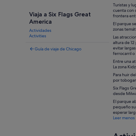
Turistas y l
cuenta con c
Viaja a Six Flags Great
frontera ent
America
El parque se
zonas temát
Actividades
Activities
Las atracci
altura de 12
evitar larg
Guía de viaje de Chicago
ferrocarril o
Entre una at
La zona Kidz
Para huir d
por tobogane
Six Flags Gr
desde Milwa
El parque ab
pequeño sup
esperar larg
Leer menos