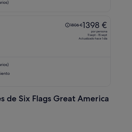
rios)
de
1524 €
por
persona
El
1398 €
1806 €
precio
por persona
era
11 sept - 15 sept
Actualizado hace 1 día
de
1806 €,
ahora
es
rios)
de
1398 €
miento
por
persona
es de Six Flags Great America