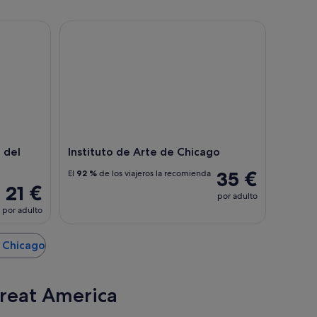
el centenario de Navy Pier
Instituto de Arte de Chicago
 del
Instituto de Arte de Chicago
35 €
El
92 %
de los viajeros la recomienda
21 €
por adulto
por adulto
e Chicago
Great America