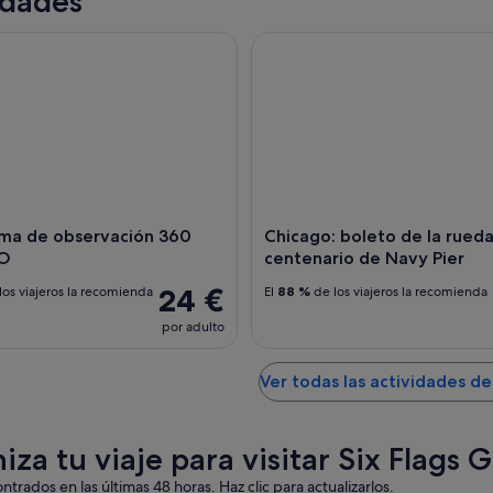
idades
a de observación 360 CHICAGO
Chicago: boleto de la rueda d
ma de observación 360
Chicago: boleto de la rueda
O
centenario de Navy Pier
24 €
los viajeros la recomienda
El
88 %
de los viajeros la recomienda
por adulto
Ver todas las actividades d
iza tu viaje para visitar Six Flags 
ntrados en las últimas 48 horas. Haz clic para actualizarlos.