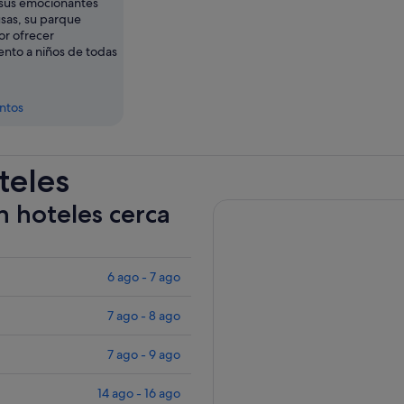
sus emocionantes
sas, su parque
or ofrecer
ento a niños de todas
entos
teles
n hoteles cerca
6 ago - 7 ago
7 ago - 8 ago
7 ago - 9 ago
14 ago - 16 ago