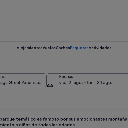
Una monta
Alojamientos
Vuelos
Coches
Paquetes
Actividades
Una monta
ino
Fechas
vie., 21 ago. - lun., 24 ago.
n un parque de atracciones con árboles otoñales y un cielo azul despejado.
 parque temático es famoso por sus emocionantes montañas 
miento a niños de todas las edades.