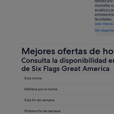
famoso por 
montañas ru
acuático y p
entretenimi
las edades.
Leer menos
Ver alojami
Mejores ofertas de ho
Consulta la disponibilidad e
de Six Flags Great America
Comprueba
Esta noche
los
precios
Comprueba
Mañana por la noche
cerca
los
de
precios
Comprueba
Este fin de semana
Six
cerca
los
Flags
de
precios
Comprueba
Próximo fin de semana