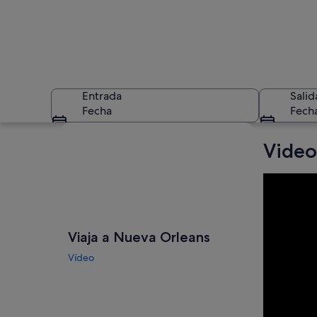
Entrada
Salid
Fecha
Fech
Ver mapa
Video
Un tranvía rojo en 
Viaja a Nueva Orleans
Vídeo