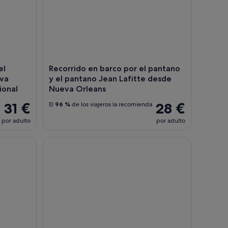
el
Recorrido en barco por el pantano
eva
y el pantano Jean Lafitte desde
ional
Nueva Orleans
31 €
28 €
El
96 %
de los viajeros la recomienda
por adulto
por adulto
e St. Louis
tórico barrio francés de Nueva Orleans
Brunch criollo Queen Jazz