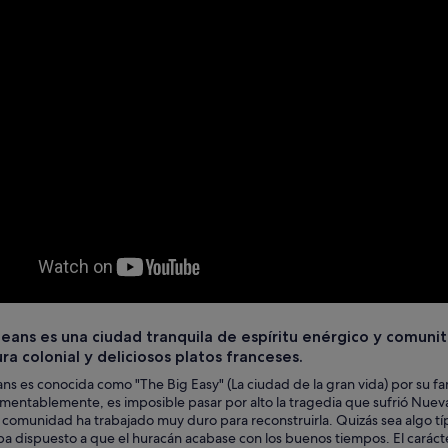
ans es una ciudad tranquila de espíritu enérgico y comunitar
ra colonial y deliciosos platos franceses.
s es conocida como "The Big Easy" (La ciudad de la gran vida) por su fa
amentablemente, es imposible pasar por alto la tragedia que sufrió Nueva
comunidad ha trabajado muy duro para reconstruirla. Quizás sea algo típ
a dispuesto a que el huracán acabase con los buenos tiempos. El carácter