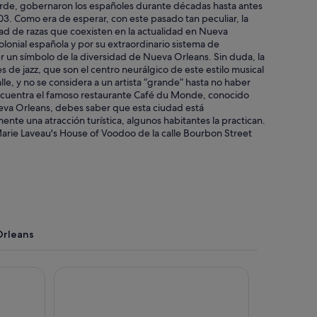
tarde, gobernaron los españoles durante décadas hasta antes
03. Como era de esperar, con este pasado tan peculiar, la
dad de razas que coexisten en la actualidad en Nueva
olonial española y por su extraordinario sistema de
r un símbolo de la diversidad de Nueva Orleans. Sin duda, la
s de jazz, que son el centro neurálgico de este estilo musical
lle, y no se considera a un artista “grande” hasta no haber
 encuentra el famoso restaurante Café du Monde, conocido
 Nueva Orleans, debes saber que esta ciudad está
nte una atracción turística, algunos habitantes la practican.
Marie Laveau's House of Voodoo de la calle Bourbon Street
Orleans
Crowne Plaza New Orleans French Qtr - Astor by I