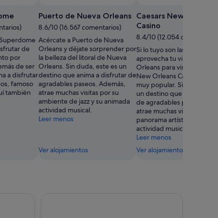
dome
Puerto de Nueva Orleans
Caesars New Orleans
Casino
ntarios)
8.6/10 (16.567 comentarios)
8.4/10 (12.054 comentarios
s Superdome
Acércate a Puerto de Nueva
sfrutar de
Orleans y déjate sorprender por
Si lo tuyo son las apuestas,
nto por
la belleza del litoral de Nueva
aprovecha tu viaje a Nueva
emás de ser
Orleans. Sin duda, este es un
Orleans para visitar Caesar
a a disfrutar
destino que anima a disfrutar de
New Orleans Casino, un ca
eos, famoso
agradables paseos. Además,
muy popular. Sin duda, est
uí también
atrae muchas visitas por su
un destino que anima a dis
ambiente de jazz y su animada
de agradables paseos. Ad
actividad musical.
atrae muchas visitas por su
Leer menos
panorama artístico y su an
actividad musical.
Leer menos
Ver alojamientos
Ver alojamientos
 caimán del pantano de Nueva Orleans con transporte opciona
Recorrido en barco por el pantano y el pantano J