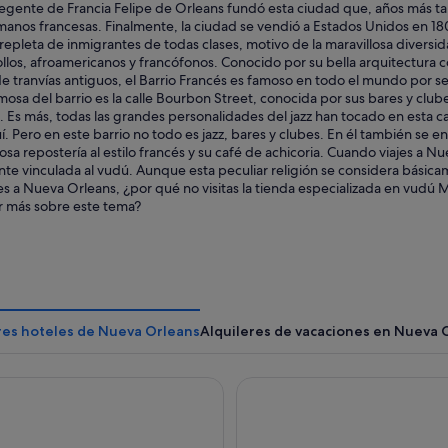
y regente de Francia Felipe de Orleans fundó esta ciudad que, años más 
manos francesas. Finalmente, la ciudad se vendió a Estados Unidos en 18
repleta de inmigrantes de todas clases, motivo de la maravillosa diversi
ollos, afroamericanos y francófonos. Conocido por su bella arquitectura c
e tranvías antiguos, el Barrio Francés es famoso en todo el mundo por se
osa del barrio es la calle Bourbon Street, conocida por sus bares y clube
. Es más, todas las grandes personalidades del jazz han tocado en esta ca
. Pero en este barrio no todo es jazz, bares y clubes. En él también se
iosa repostería al estilo francés y su café de achicoria. Cuando viajes a
e vinculada al vudú. Aunque esta peculiar religión se considera básicame
s a Nueva Orleans, ¿por qué no visitas la tienda especializada en vudú 
r más sobre este tema?
res hoteles de Nueva Orleans
Alquileres de vacaciones en Nueva 
n Orleans Hotel
Le Richelieu Hotel