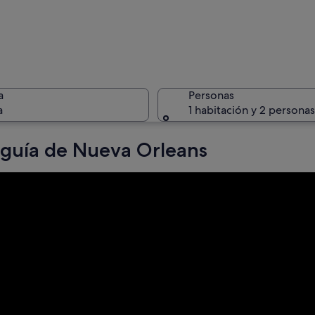
Un edific
a
Personas
a
1 habitación y 2 personas
guía de Nueva Orleans
Un parque
una calle de la ciudad con edificios altos y palmeras al fondo.