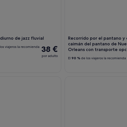
diurno de jazz fluvial
Recorrido por el pantano y 
caimán del pantano de Nu
38 €
los viajeros la recomienda
Orleans con transporte opc
por adulto
El
90 %
de los viajeros la recomienda
ans: recorrido a pie por el interior del cementerio número 1 d
Tour cultural y vudú por el his