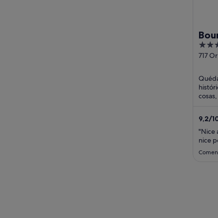
Bou
4
out
717 Or
New O
of
5
Quédat
histór
cosas,
un gim
huéspe
9,2
/
1
(4133 
"Nice 
nice p
Coment