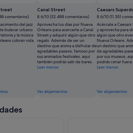
treet
Canal Street
Caesars Super
548 comentarios)
8.6/10 (32.488 comentarios)
8.6/10 (11.351 come
nacimiento del jazz
Aprovecha tus días por Nueva
Acércate a Caesar
nte bulevar urbano
Orleans para acercarte a Canal
y aprovecha para di
historia y la música
Street y adquirir algún que otro
algún que otro eve
leans cobran vida.
regalo. Además de ser un
Nueva Orleans. Ad
destino que anima a disfrutar de
un destino que anim
agradables paseos, famoso por
de agradables pas
sus animados festivales, aquí
por sus museos, aq
también podrás salir de bares.
podrás cenar fuera.
Leer menos
Leer menos
entos
Ver alojamientos
Ver alojamientos
idades
urno de jazz fluvial
Recorrido por el pantano y el