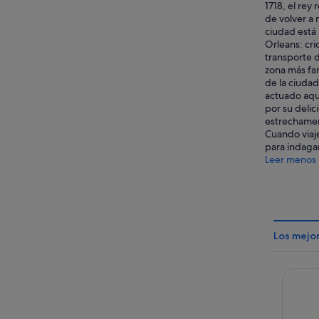
1718, el re
de volver a 
ciudad está 
Orleans: cri
transporte d
zona más fam
de la ciudad
actuado aquí
por su delic
estrechament
Cuando viaje
para indaga
Leer menos
Los mejo
Bourbo