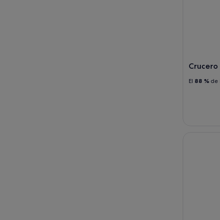
Crucero 
El
88 %
de 
Nueva Orle