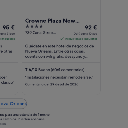
Crowne Plaza New
El
4
El
95 €
Orleans French Qtr -
92 €
precio
out
precio
739 Canal Street
Astor by IHG
go al 31 ago
Del 9 ago al 10 ago
at Bourbon New
es
of
es
 e impuestos
incluye tasas e impuestos
Orleans LA
de
5
de
és
Quédate en este hotel de negocios de
95 €
92 €
re otras
Nueva Orleans. Entre otras cosas,
por
cuenta con wifi gratis, desayuno y
por
s y un
servicio de habitaciones. Algunos
noche
noche
aspectos que los ...
del
del
7,6
/
10
Bueno (6061 comentarios)
30
9
ocer
"Instalaciones necesitan remodelarse."
ago
ago
clásico"
Comentario del 29 de jul de 2026
al
al
31
10
ago
ago
ueva Orleans
ras para una estancia de 1 noche
os a cambios. Pueden aplicarse
ales.