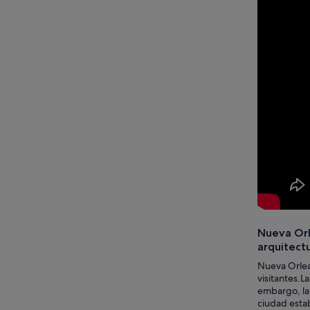
Nueva Orle
arquitectu
Nueva Orlean
visitantes.L
embargo, la 
ciudad estab