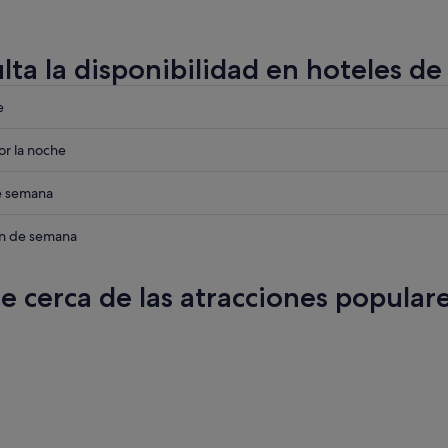
lta la disponibilidad en hoteles d
eba
e
eba
r la noche
eba
de semana
eba
in de semana
te cerca de las atracciones popula