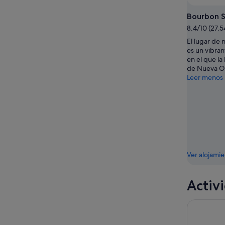
ago
-
semana,
Bourbon S
9
14
8.4/10 (27.
ago
ago
-
El lugar de 
es un vibra
16
en el que la 
ago
de Nueva Or
Leer menos
Ver alojami
Activ
Crucero di