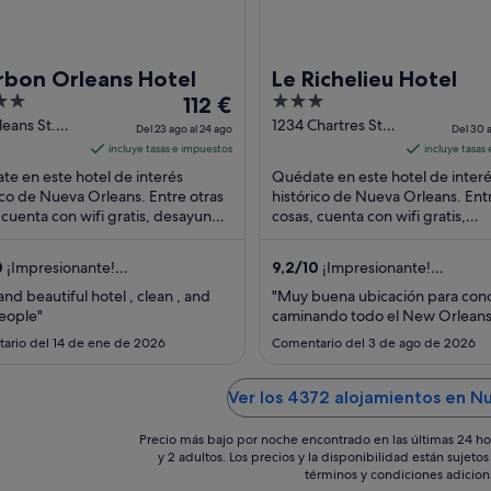
rbon Orleans Hotel
Le Richelieu Hotel
El
3
112 €
precio
out
leans St.
1234 Chartres St
Del 23 ago al 24 ago
Del 30 a
rleans LA
New Orleans LA
es
of
incluye tasas e impuestos
incluye tasas
de
5
e en este hotel de interés
Quédate en este hotel de inter
112 €
ico de Nueva Orleans. Entre otras
histórico de Nueva Orleans. Ent
 cuenta con wifi gratis, desayuno y
por
cosas, cuenta con wifi gratis,
nasio. Algunos aspectos que los
aparcamiento en las instalacione
noche
des ...
servicio de recepción ...
del
0
¡Impresionante!
9,2
/
10
¡Impresionante!
23
comentarios)
(1467 comentarios)
and beautiful hotel , clean , and
"Muy buena ubicación para con
ago
eople"
caminando todo el New Orleans 
al
ario del 14 de ene de 2026
Comentario del 3 de ago de 2026
24
ago
Ver los 4372 alojamientos en N
Precio más bajo por noche encontrado en las últimas 24 ho
y 2 adultos. Los precios y la disponibilidad están sujet
términos y condiciones adicion