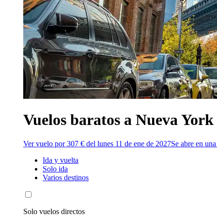
Vuelos baratos a Nueva York
Ver vuelo por 307 € del lunes 11 de ene de 2027
Se abre en una
Ida y vuelta
Solo ida
Varios destinos
Solo vuelos directos