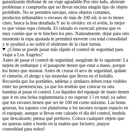
garantizarán disfrutar de un viaje agradable.
Por otro lado, ahórrate
problemas y comprueba que no llevas encima ningún tipo de objeto
prohibido. No se permiten navajas, otros objetos cortantes,
productos inflamables o envases de más de 100 ml; si no lo tienes
claro, busca la lista detallada.
Y no lo olvides: en el avión, lo mejor
es que vistas ropa cómoda. El calzado es esencial; piensa que es
muy común que se te hinchen los pies. Naturalmente, dejar para otro
momento la ropa ajustada te permitirá moverte con total comodidad
y te ayudará a no sufrir el síndrome de la clase turista.
¿Cómo se puede pasar más rápido el control de seguridad para
viajar a Los Ángeles?
Antes de pasar el control de seguridad, asegúrate de lo siguiente: La
tarjeta de embarque y el pasaporte tienen que estar a mano, porque
los tienes que mostrar. Antes de cruzar el arco de seguridad, quítate
el cinturón, el abrigo y las monedas que lleves en el bolsillo.
Recuerda que los portátiles, tabletas y similares deben estar visibles
entre tus pertenencias, ya que los tendrás que colocar en otra
bandeja al pasar el control. Los líquidos del equipaje de mano tienen
que ir en una bolsa reglamentaria y no superar 1 l en total; ya sabes
que los envases tienen que ser de 100 ml como máximo. Las botas
gruesas, los zapatos con plataforma o los tacones ocupan espacio en
el equipaje, aunque si llevas este calzado el día del control, tendrás
que descalzarte; piensa qué prefieres. Coloca cualquier objeto que
no quieras subir a bordo en la maleta que factures; ¡mayor
comodidad para todos!