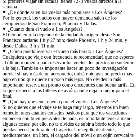
Si prefieres viajar sin escalas, tienes 7273 vuelos directos a la
semana.
¿De dónde salen los vuelos más populares a Los Ángeles?
Por lo general, los vuelos con mayor demanda salen de los
aeropuertos de San Francisco, Phoenix y Dallas.
¿Cuánto dura el vuelo a Los Ángeles?
El tiempo en ruta depende de la ciudad de origen: desde San
Francisco tardarás 1 h y 27 min; desde Phoenix, 1 h y 24 min, y
desde Dallas, 3 h y 11 min.
¿Cómo puedo reservar el vuelo más barato a Los Ángeles?
Cualquiera que viaje con frecuencia te recomendará que no esperes
al último momento para reservar tus vuelos: los precios no suelen ir
a la baja. También es importante hacer un poco de investigación
previa: si hay más de un aeropuerto, quizá obtengas un precio más
bajo en uno que quede un poco más lejos. No olvides lo más
importante: reserva tan pronto como encuentres una buena tarifa. En
lo que respecta a los billetes de avión, nadie deja lo mejor para el
final.
¿Qué hay que tener cuenta para el vuelo a Los Ángeles?
Si no quieres que el viaje se te haga muy largo, tenemos un buen
remedio: unos cuantos consejos básicos para que tus vacaciones
empiecen con buen pie.
Antes de nada, es importante tener a mano
algunas cosas: por ello, no te olvides de subir a bordo todo lo que
puedas necesitar durante el trayecto. Un cepillo de dientes,
medicamentos, un libro, el cargador del móvil o un cojín cervical te