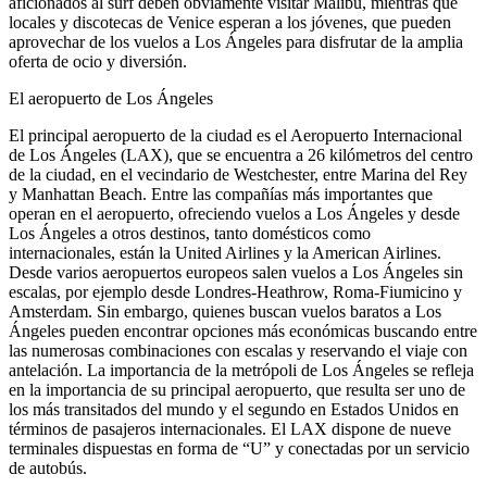
aficionados al surf deben obviamente visitar Malibú, mientras que
locales y discotecas de Venice esperan a los jóvenes, que pueden
aprovechar de los vuelos a Los Ángeles para disfrutar de la amplia
oferta de ocio y diversión.
El aeropuerto de Los Ángeles
El principal aeropuerto de la ciudad es el Aeropuerto Internacional
de Los Ángeles (LAX), que se encuentra a 26 kilómetros del centro
de la ciudad, en el vecindario de Westchester, entre Marina del Rey
y Manhattan Beach. Entre las compañías más importantes que
operan en el aeropuerto, ofreciendo vuelos a Los Ángeles y desde
Los Ángeles a otros destinos, tanto domésticos como
internacionales, están la United Airlines y la American Airlines.
Desde varios aeropuertos europeos salen vuelos a Los Ángeles sin
escalas, por ejemplo desde Londres-Heathrow, Roma-Fiumicino y
Amsterdam. Sin embargo, quienes buscan vuelos baratos a Los
Ángeles pueden encontrar opciones más económicas buscando entre
las numerosas combinaciones con escalas y reservando el viaje con
antelación. La importancia de la metrópoli de Los Ángeles se refleja
en la importancia de su principal aeropuerto, que resulta ser uno de
los más transitados del mundo y el segundo en Estados Unidos en
términos de pasajeros internacionales. El LAX dispone de nueve
terminales dispuestas en forma de “U” y conectadas por un servicio
de autobús.