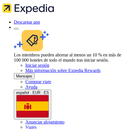
Descargar app
Los miembros pueden ahorrar al menos un 10 % en más de
100 000 hoteles de todo el mundo tras iniciar sesión.
Iniciar sesión
Más información sobre Expedia Rewards
Mensajes
Comprar viaje
Ayuda
español · EUR · ES
Anunciar alojamiento
Viajes