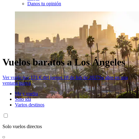
Danos tu opinión
Vuelos baratos a Los Ángeles
Ver vuelo por 171 € del jueves 18 de feb de 2027
Se abre en una
ventana nueva
Ida y vuelta
Solo ida
Varios destinos
Solo vuelos directos