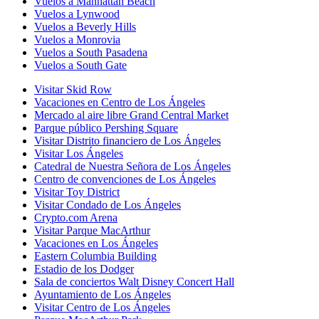
Vuelos a Manhattan Beach
Vuelos a Lynwood
Vuelos a Beverly Hills
Vuelos a Monrovia
Vuelos a South Pasadena
Vuelos a South Gate
Visitar Skid Row
Vacaciones en Centro de Los Ángeles
Mercado al aire libre Grand Central Market
Parque público Pershing Square
Visitar Distrito financiero de Los Ángeles
Visitar Los Ángeles
Catedral de Nuestra Señora de Los Ángeles
Centro de convenciones de Los Ángeles
Visitar Toy District
Visitar Condado de Los Ángeles
Crypto.com Arena
Visitar Parque MacArthur
Vacaciones en Los Ángeles
Eastern Columbia Building
Estadio de los Dodger
Sala de conciertos Walt Disney Concert Hall
Ayuntamiento de Los Ángeles
Visitar Centro de Los Ángeles