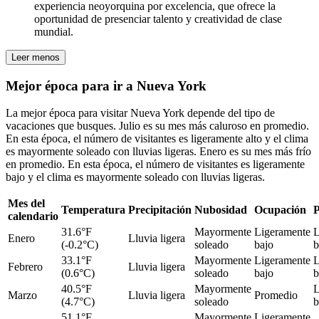
experiencia neoyorquina por excelencia, que ofrece la
oportunidad de presenciar talento y creatividad de clase
mundial.
Leer menos
Mejor época para ir a Nueva York
La mejor época para visitar Nueva York depende del tipo de
vacaciones que busques. Julio es su mes más caluroso en promedio.
En esta época, el número de visitantes es ligeramente alto y el clima
es mayormente soleado con lluvias ligeras. Enero es su mes más frío
en promedio. En esta época, el número de visitantes es ligeramente
bajo y el clima es mayormente soleado con lluvias ligeras.
Mes del
Temperatura
Precipitación
Nubosidad
Ocupación
P
calendario
31.6°F
Mayormente
Ligeramente
L
Enero
Lluvia ligera
(-0.2°C)
soleado
bajo
b
33.1°F
Mayormente
Ligeramente
L
Febrero
Lluvia ligera
(0.6°C)
soleado
bajo
b
40.5°F
Mayormente
L
Marzo
Lluvia ligera
Promedio
(4.7°C)
soleado
b
51.1°F
Mayormente
Ligeramente