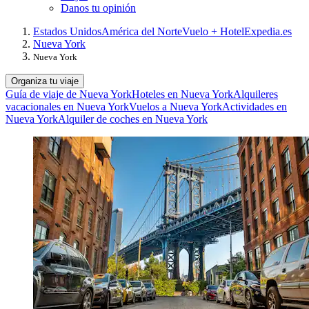
Danos tu opinión
Estados Unidos
América del Norte
Vuelo + Hotel
Expedia.es
Nueva York
Nueva York
Organiza tu viaje
Guía de viaje de Nueva York
Hoteles en Nueva York
Alquileres
vacacionales en Nueva York
Vuelos a Nueva York
Actividades en
Nueva York
Alquiler de coches en Nueva York