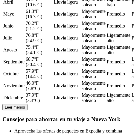
Abril
Lluvia ligera
P
(10.6°C)
soleado
bajo
61.3°F
Mayormente
Mayo
Lluvia ligera
Promedio
P
(16.3°C)
soleado
70.2°F
Mayormente
Junio
Lluvia ligera
Promedio
P
(21.2°C)
soleado
76.8°F
Mayormente
Ligeramente
Julio
Lluvia ligera
P
(24.9°C)
soleado
alto
75.4°F
Mayormente
Ligeramente
Agosto
Lluvia ligera
P
(24.1°C)
soleado
alto
68.7°F
Mayormente
L
Septiembre
Lluvia ligera
Promedio
(20.4°C)
soleado
a
57.9°F
Mayormente
L
Octubre
Lluvia ligera
Promedio
(14.4°C)
soleado
a
46.0°F
Mayormente
Noviembre
Lluvia ligera
Promedio
P
(7.8°C)
soleado
37.9°F
Mayormente
Ligeramente
L
Diciembre
Lluvia ligera
(3.3°C)
soleado
alto
a
Leer menos
Consejos para ahorrar en tu viaje a Nueva York
Aprovecha las ofertas de paquetes en Expedia y combina