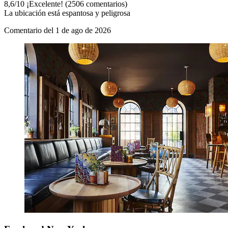
8,6
/
10
¡Excelente! (2506 comentarios)
La ubicación está espantosa y peligrosa
Comentario del 1 de ago de 2026