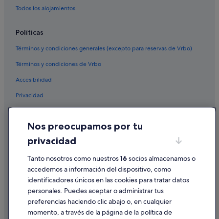
Todos los alojamientos
Políticas
Términos y condiciones generales (excepto para reservas de Vrbo)
Términos y condiciones de Vrbo
Accesibilidad
Privacidad
Cookies
Nos preocupamos por tu
Condiciones de uso
privacidad
Información legal/contacto
Tanto nosotros como nuestros
16
socios almacenamos o
Pautas sobre el contenido y cómo denunciar contenido
accedemos a información del dispositivo, como
identificadores únicos en las cookies para tratar datos
Ayuda
personales. Puedes aceptar o administrar tus
Ayuda
preferencias haciendo clic abajo o, en cualquier
momento, a través de la página de la política de
Cancelar un vuelo