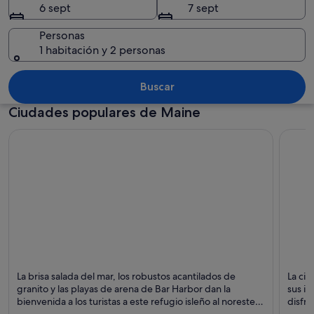
6 sept
7 sept
Personas
1 habitación y 2 personas
Un estanque tranquilo rodeado de árb
Buscar
Ciudades populares de Maine
Bar Harbor
Portla
La brisa salada del mar, los robustos acantilados de
La ci
Puntos fuertes:
Puntos
granito y las playas de arena de Bar Harbor dan la
sus is
Puertos, Bares y
bienvenida a los turistas a este refugio isleño al noreste
disfru
Naturaleza
de la costa de los Estados Unidos.