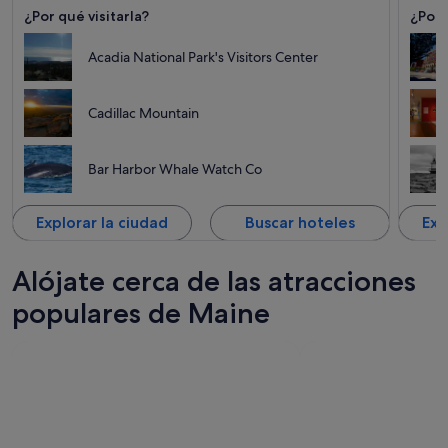
¿Por qué visitarla?
¿Por 
Acadia National Park's Visitors Center
Cadillac Mountain
Bar Harbor Whale Watch Co
Explorar la ciudad
Buscar hoteles
Exp
Alójate cerca de las atracciones
populares de Maine