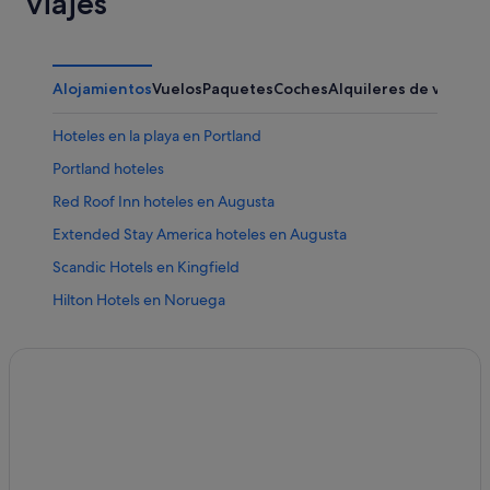
viajes
Alojamientos
Vuelos
Paquetes
Coches
Alquileres de vacaci
Hoteles en la playa en Portland
Portland hoteles
Red Roof Inn hoteles en Augusta
Extended Stay America hoteles en Augusta
Scandic Hotels en Kingfield
Hilton Hotels en Noruega
Campings de caravanas en Oxford
Orono hoteles
Etna hoteles
Hoteles de 4 estrellas en Ogunquit
Campings de caravanas en Rockwood