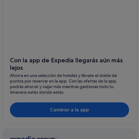
Cabañas en Polonia
Georgetown hoteles
Sebec hoteles
Cabañas en Sandy Point
Hoteles de 4 estrellas en Bangor
Wyndham Hotels en West Newfield
Windham hoteles
Con la app de Expedia llegarás aún más
lejos
Bar Harbor hoteles
Ahorra en una selección de hoteles y llévate el doble de
Casas de campo en Bremen
puntos por reservar en la app. Con las ofertas de la app,
Medway hoteles
podrás ahorrar y viajar más mientras gestionas todo tu
itinerario estés donde estés.
Hoteles de 4 estrellas en Camden
Alexander hoteles
Cambiar a la app