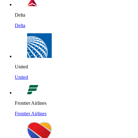
Delta
Delta
United
United
Frontier Airlines
Frontier Airlines