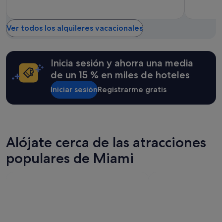
e
o
.
d
E
u
v
Ver todos los alquileres vacacionales
r
e
a
r
n
y
Inicia sesión y ahorra una media
t
t
e
h
de un 15 % en miles de hoteles
l
i
a
Iniciar sesión
Registrarme gratis
n
p
g
r
w
i
a
m
s
e
s
Alójate cerca de las atracciones
r
p
a
o
populares de Miami
n
t
o
l
c
e
h
s
e
s
,
,
a
a