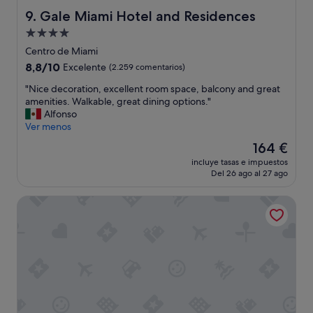
n
Gale Miami Hotel and Residences
9. Gale Miami Hotel and Residences
c
Alojamiento
r
de
e
Centro de Miami
í
4.0 estrellas
8.8
8,8/10
Excelente
(2.259 comentarios)
b
sobre
l
"
"Nice decoration, excellent room space, balcony and great
10,
e
N
amenities. Walkable, great dining options."
Excelente,
"
i
Alfonso
(2.259 comentarios)
c
Ver menos
e
El
164 €
d
precio
incluye tasas e impuestos
e
actual
Del 26 ago al 27 ago
c
es
o
de
citizenM Miami Brickell
r
164 €
a
t
i
o
n
,
e
x