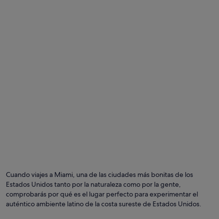
r
l
o
l
n
y
e
c
l
o
c
n
u
s
a
i
r
d
t
e
o
r
y
e
o
d
f
.
r
T
e
h
c
e
i
i
e
n
r
-
Cuando viajes a Miami, una de las ciudades más bonitas de los
o
r
Estados Unidos tanto por la naturaleza como por la gente,
n
o
comprobarás por qué es el lugar perfecto para experimentar el
u
o
n
auténtico ambiente latino de la costa sureste de Estados Unidos.
m
5
i