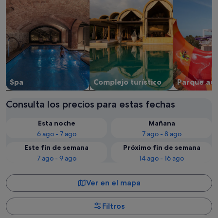
Spa
Complejo turístico
Parque acu
Consulta los precios para estas fechas
Esta noche
Mañana
6 ago - 7 ago
7 ago - 8 ago
Este fin de semana
Próximo fin de semana
7 ago - 9 ago
14 ago - 16 ago
Ver en el mapa
Filtros