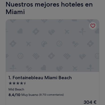
Nuestros mejores hoteles en
Miami
Fontainebleau Miami Beach
Fontainebleau Miami Beach
1. Fontainebleau Miami Beach
Alojamiento
de
Mid Beach
4.5 estrellas
8.4
8,4/10
Muy bueno
(8.713 comentarios)
sobre
El
304 €
10,