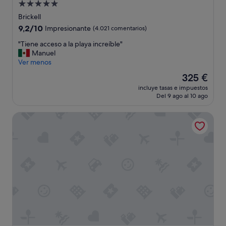
Alojamiento
de
Brickell
5.0 estrellas
9.2
9,2/10
Impresionante
(4.021 comentarios)
sobre
"
"Tiene acceso a la playa increíble"
10,
T
Manuel
Impresionante,
i
Ver menos
(4.021 comentarios)
e
El
325 €
n
precio
incluye tasas e impuestos
e
actual
Del 9 ago al 10 ago
a
es
c
de
Gale Miami Hotel and Residences
c
325 €
e
s
o
a
l
a
p
l
a
y
a
i