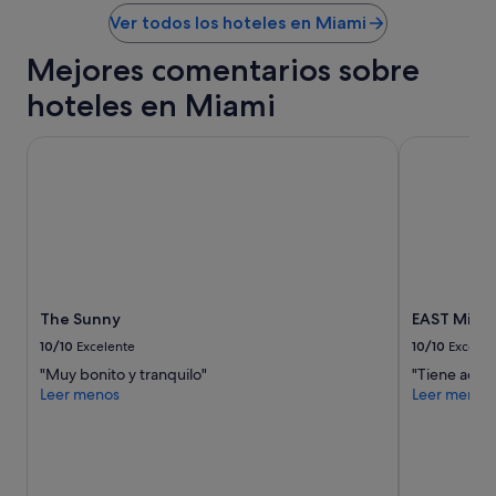
0
P
Ver todos los hoteles en Miami
%
a
d
d
Mejores comentarios sobre
e
t
d
h
hoteles en Miami
e
a
s
t
c
The Sunny
EAST Miami
c
u
o
e
n
n
t
t
r
o
o
e
l
n
s
e
t
The Sunny
EAST Miam
l
h
c
e
10/10
Excelente
10/10
Excelen
o
l
"Muy bonito y tranquilo"
"Tiene acces
s
i
Leer menos
Leer menos
t
g
o
h
d
t
e
i
e
n