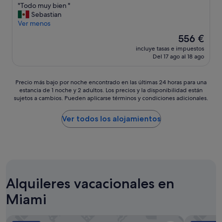
"
"Todo muy bien "
o
e
10,
T
Sebastian
t
d
Excepcional,
o
Ver menos
r
t
(1.592 comentarios)
d
o
h
El
556 €
o
c
a
precio
incluye tasas e impuestos
m
u
t
actual
Del 17 ago al 18 ago
u
a
t
es
y
r
h
de
b
t
e
556 €
Precio
Precio más bajo por noche encontrado en las últimas 24 horas para una
i
o
y
estancia de 1 noche y 2 adultos. Los precios y la disponibilidad están
más
e
a
f
sujetos a cambios. Pueden aplicarse términos y condiciones adicionales.
bajo
n
s
e
por
"
i
e
noche
Ver todos los alojamientos
g
l
encontrado
n
c
en
a
o
las
d
z
últimas
o
y
24 horas
,
,
para
1
m
Alquileres vacacionales en
una
0
o
estancia
0
d
Miami
de
3
e
1 noche
,
r
y
Habitat Brickell
South Rive
n
n