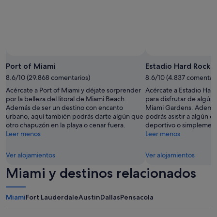
l
n
r
d
e
e
p
v
o
e
r
r
t
y
Foto de Rick Tuers
Foto
a
d
gratuita
Port of Miami
Estadio Hard Rock
r
e
de
8.6/10 (29.868 comentarios)
8.6/10 (4.837 comentari
l
t
Rick
a
a
Acércate a Port of Miami y déjate sorprender
Acércate a Estadio Har
Tuers
f
i
por la belleza del litoral de Miami Beach.
para disfrutar de algún
a
l
Además de ser un destino con encanto
Miami Gardens. Además
l
s
urbano, aquí también podrás darte algún que
podrás asistir a algún q
l
e
otro chapuzón en la playa o cenar fuera.
deportivo o simplement
a
e
Leer menos
Leer menos
n
m
o
e
Ver alojamientos
Ver alojamientos
s
d
c
c
Miami y destinos relacionados
a
a
m
r
b
e
Miami
Fort Lauderdale
Austin
Dallas
Pensacola
i
f
a
u