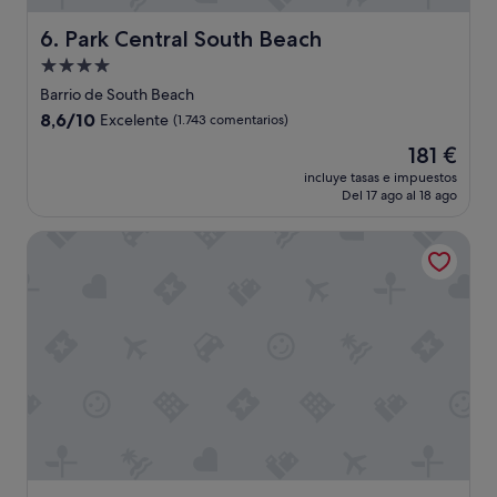
e
z
Park Central South Beach
6. Park Central South Beach
a
Alojamiento
d
de
e
Barrio de South Beach
l
4.0 estrellas
8.6
8,6/10
Excelente
(1.743 comentarios)
a
sobre
h
El
181 €
10,
a
precio
Excelente,
incluye tasas e impuestos
b
actual
Del 17 ago al 18 ago
(1.743 comentarios)
i
es
t
de
The Elser Hotel Miami
a
181 €
c
i
ó
n
.
"