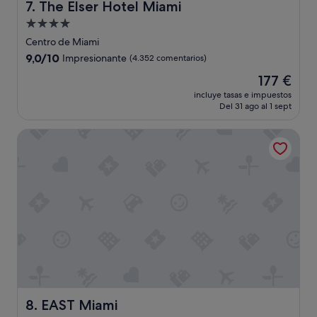
The Elser Hotel Miami
7. The Elser Hotel Miami
Alojamiento
de
Centro de Miami
4.0 estrellas
9.0
9,0/10
Impresionante
(4.352 comentarios)
sobre
El
177 €
10,
precio
Impresionante,
incluye tasas e impuestos
actual
Del 31 ago al 1 sept
(4.352 comentarios)
es
de
EAST Miami
177 €
EAST Miami
8. EAST Miami