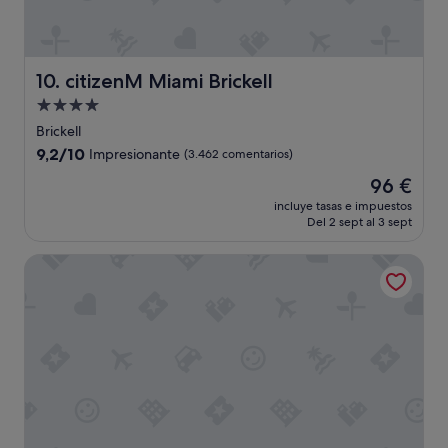
c
e
l
l
e
citizenM Miami Brickell
10. citizenM Miami Brickell
n
Alojamiento
t
de
r
Brickell
o
4.0 estrellas
9.2
9,2/10
Impresionante
(3.462 comentarios)
o
sobre
m
El
96 €
10,
s
precio
Impresionante,
incluye tasas e impuestos
p
actual
Del 2 sept al 3 sept
(3.462 comentarios)
a
es
c
de
Hyatt Regency Miami
e
96 €
,
b
a
l
c
o
n
y
a