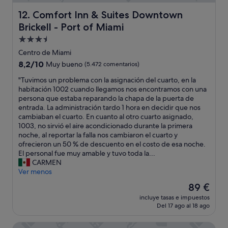
,
g
Comfort Inn & Suites Downtown Brickell - Port of Miami
12. Comfort Inn & Suites Downtown
r
Brickell - Port of Miami
e
Alojamiento
a
t
de
Centro de Miami
d
3.5 estrellas
8.2
8,2/10
Muy bueno
(5.472 comentarios)
i
sobre
n
"
"Tuvimos un problema con la asignación del cuarto, en la
10,
i
T
habitación 1002 cuando llegamos nos encontramos con una
Muy
n
u
persona que estaba reparando la chapa de la puerta de
bueno,
g
v
entrada. La administración tardo 1 hora en decidir que nos
(5.472 comentarios)
o
i
cambiaban el cuarto. En cuanto al otro cuarto asignado,
p
m
1003, no sirvió el aire acondicionado durante la primera
t
o
noche, al reportar la falla nos cambiaron el cuarto y
i
s
ofrecieron un 50 % de descuento en el costo de esa noche.
o
u
El personal fue muy amable y tuvo toda la...
n
n
CARMEN
s
p
Ver menos
.
r
El
89 €
"
o
precio
incluye tasas e impuestos
b
actual
Del 17 ago al 18 ago
l
es
e
de
citizenM Miami South Beach
m