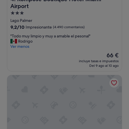
e
Airport
s
t
Alojamiento
u
de
Lago Palmer
v
3.0 estrellas
9.2
9,2/10
Impresionante
(4.490 comentarios)
i
sobre
m
"
"Todo muy limpio y muy a amable el pesonal"
10,
o
T
Rodrigo
Impresionante,
s
o
Ver menos
(4.490 comentarios)
h
d
o
El
66 €
o
s
precio
incluye tasas e impuestos
m
p
actual
Del 9 ago al 10 ago
u
e
es
y
d
de
Novotel Miami Brickell
l
a
66 €
i
d
m
o
p
s
i
h
o
u
y
b
m
o
u
2
y
d