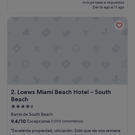
precio
Muy
incluye tasas e impuestos
actual
Del 16 ago al 17 ago
bueno,
es
(8.713 comentarios)
de
Loews Miami Beach Hotel – South Beach
304 €
Loews Miami Beach Hotel – South Beach
2. Loews Miami Beach Hotel – South
Beach
Alojamiento
de
Barrio de South Beach
4.5 estrellas
9.4
9,4/10
Excepcional
(1.203 comentarios)
sobre
"
"Excelente propiedad, ubicación. Solo que de una semana
10,