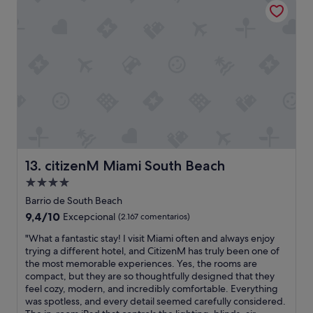
89 €
a
c
o
n
l
a
a
s
i
g
n
a
c
citizenM Miami South Beach
13. citizenM Miami South Beach
i
Alojamiento
ó
de
n
Barrio de South Beach
d
4.0 estrellas
9.4
9,4/10
Excepcional
(2.167 comentarios)
e
sobre
l
"
"What a fantastic stay! I visit Miami often and always enjoy
10,
c
W
trying a different hotel, and CitizenM has truly been one of
Excepcional,
u
h
the most memorable experiences. Yes, the rooms are
(2.167 comentarios)
a
a
compact, but they are so thoughtfully designed that they
r
t
feel cozy, modern, and incredibly comfortable. Everything
t
a
was spotless, and every detail seemed carefully considered.
o