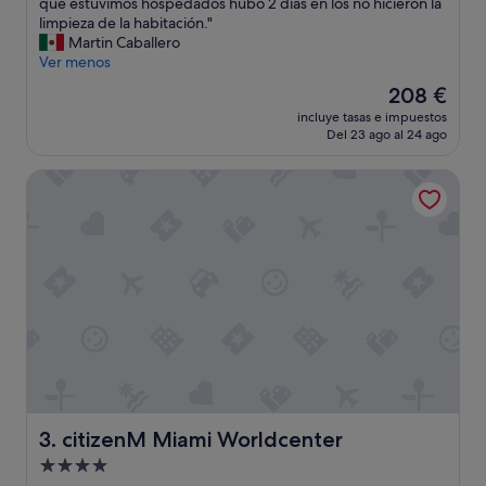
E
que estuvimos hospedados hubo 2 días en los no hicieron la
Excepcional,
x
limpieza de la habitación."
(1.203 comentarios)
c
Martin Caballero
e
Ver menos
l
El
208 €
e
precio
incluye tasas e impuestos
n
actual
Del 23 ago al 24 ago
t
es
e
de
citizenM Miami Worldcenter
p
208 €
r
o
p
i
e
d
a
d
,
u
b
i
c
citizenM Miami Worldcenter
3. citizenM Miami Worldcenter
a
Alojamiento
c