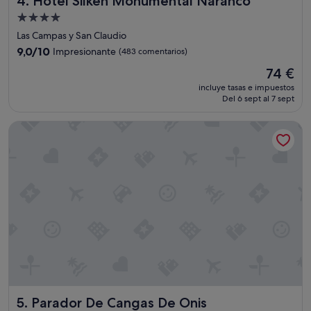
4. Hotel Silken Monumental Naranco
Alojamiento
de
Las Campas y San Claudio
4.0 estrellas
9.0
9,0/10
Impresionante
(483 comentarios)
sobre
El
74 €
10,
precio
Impresionante,
incluye tasas e impuestos
actual
Del 6 sept al 7 sept
(483 comentarios)
es
de
Parador De Cangas De Onis
74 €
Parador De Cangas De Onis
5. Parador De Cangas De Onis