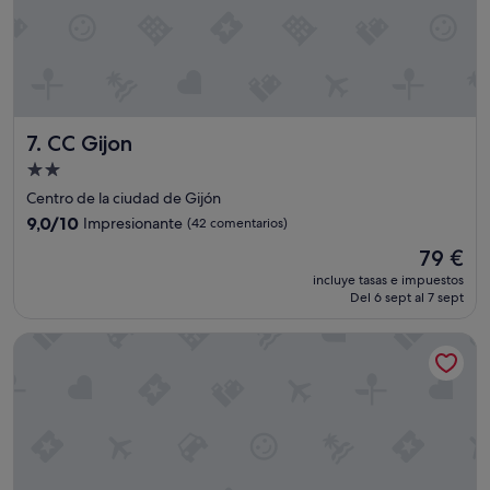
l
e
y
a
t
e
n
CC Gijon
7. CC Gijon
t
o
Alojamiento
.
de
Centro de la ciudad de Gijón
L
2.0 estrellas
a
9.0
9,0/10
Impresionante
(42 comentarios)
s
sobre
El
79 €
h
10,
precio
a
Impresionante,
incluye tasas e impuestos
actual
b
Del 6 sept al 7 sept
(42 comentarios)
es
i
de
t
URH Hotel Zen Balagares
79 €
a
c
i
o
n
e
s