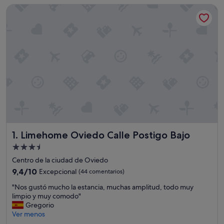
Limehome Oviedo Calle Postigo Bajo
Limehome Oviedo Calle Postigo Bajo
1. Limehome Oviedo Calle Postigo Bajo
Alojamiento
de
Centro de la ciudad de Oviedo
3.5 estrellas
9.4
9,4/10
Excepcional
(44 comentarios)
sobre
"
"Nos gustó mucho la estancia, muchas amplitud, todo muy
10,
N
limpio y muy comodo"
Excepcional,
o
Gregorio
(44 comentarios)
s
Ver menos
g