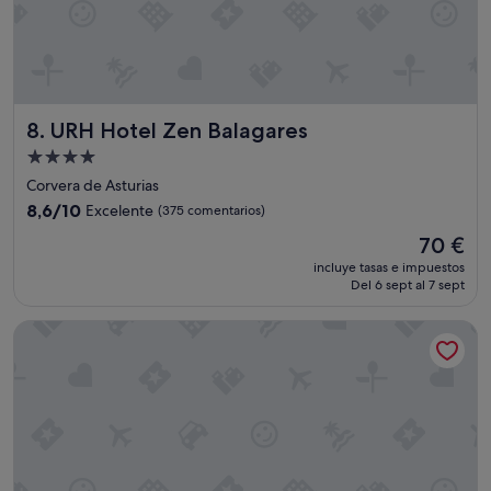
s
o
n
m
u
y
c
URH Hotel Zen Balagares
8. URH Hotel Zen Balagares
ó
Alojamiento
m
de
o
Corvera de Asturias
d
4.0 estrellas
8.6
8,6/10
Excelente
(375 comentarios)
a
sobre
El
s
70 €
10,
precio
.
Excelente,
incluye tasas e impuestos
actual
L
Del 6 sept al 7 sept
(375 comentarios)
es
a
de
p
AC Hotel Gijón by Marriott
70 €
i
s
c
i
n
a
y
j