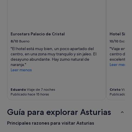
e
a
p
u
r
n
i
e
e
q
e
s
l
u
z
a
r
i
a
l
e
l
.
v
g
o
N
Eurostars Palacio de Cristal
Hotel Silk
a
i
s
o
b
8/10
Bueno
10/10
Excelen
s
p
l
a
t
"El hotel está muy bien, un poco apartado del
"Viaje en fa
a
o
u
r
centro, en una zona muy tranquilo y sin jaleo. El
centro de O
r
r
n
o
desayuno abundante. Hay zumo natural de
excelente y
a
e
o
y
naranja."
Leer menos
e
c
s
a
Leer menos
s
o
o
c
t
m
c
c
a
i
h
e
r
e
o
Eduardo
Viaje de 7 noches
Cristo
Viaje 
d
,
n
e
Publicado hace 15 horas
Publicado hac
e
l
d
s
r
e
o
c
a
e
p
Guía para explorar Asturias
a
l
r
a
l
a
,
r
o
h
Principales razones para visitar Asturias
e
a
n
a
s
n
e