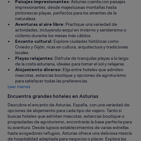
b
Paisajes impresionantes:
Asturias cuenta con paisajes
t
a
s
i
impresionantes, desde majestuosas montañas hasta
u
d
y
t
pintorescas playas, perfectos para los amantes de la
d
a
q
a
naturaleza.
i
,
u
c
Aventuras al aire libre:
Practique una variedad de
a
e
e
i
actividades, incluyendo esquí en invierno y senderismo o
r
s
c
ó
ciclismo durante los meses más cálidos.
,
u
o
n
Encanto cultural:
Explore ciudades históricas como
h
n
n
,
Oviedo y Gijón, ricas en cultura, arquitectura y tradiciones
a
a
m
s
locales.
b
p
a
i
Playas relajantes:
Disfrute de tranquilas playas a lo largo
l
e
l
n
de la costa asturiana, ideales para tomar el sol y relajarse.
a
n
e
t
Alojamiento diverso:
Elija entre hoteles que admiten
r
a
t
e
mascotas, estancias boutique y opciones de agroturismo
.
,
a
n
para satisfacer todas las preferencias.
.
p
s
e
Leer menos
.
o
e
r
.
r
s
Encuentra grandes hoteles en Asturias
q
T
q
u
u
o
u
Descubre el encanto de Asturias, España, con una variedad de
n
e
d
e
opciones de alojamiento para cada tipo de viajero. Tanto si
p
e
o
d
buscas hoteles que admitan mascotas, estancias boutique o
r
s
s
e
propiedades de agroturismo, encontrarás la base perfecta para
o
p
l
b
tu aventura. Desde lujosos establecimientos de varias estrellas
b
e
o
i
hasta acogedores refugios, Asturias ofrece una deliciosa mezcla
l
r
s
ó
de hospitalidad adaptada para negocios o placer. Explora los
e