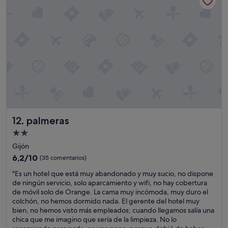
c
n
ó
t
m
r
o
e
d
s
o
t
"
r
o
c
i
t
o
s
palmeras
12. palmeras
d
Alojamiento
e
de
m
Gijón
e
2.0 estrellas
6.2
6,2/10
(35 comentarios)
l
sobre
ó
"
"Es un hotel que está muy abandonado y muy sucio, no dispone
10,
n
E
de ningún servicio, solo aparcamiento y wifi, no hay cobertura
(35 comentarios)
,
s
de móvil solo de Orange. La cama muy incómoda, muy duro el
s
u
colchón, no hemos dormido nada. El gerente del hotel muy
a
n
bien, no hemos visto más empleados; cuando llegamos salía una
n
h
chica que me imagino que sería de la limpieza. No lo
d
o