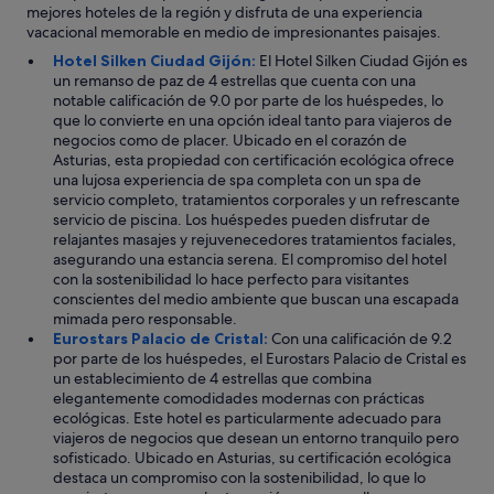
a
e
d
mejores hoteles de la región y disfruta de una experiencia
m
r
s
e
vacacional memorable en medio de impresionantes paisajes.
a
h
p
h
s
Hotel Silken Ciudad Gijón:
El Hotel Silken Ciudad Gijón es
a
a
a
e
un remanso de paz de 4 estrellas que cuenta con una
s
c
b
e
notable calificación de 9.0 por parte de los huéspedes, lo
t
i
e
s
que lo convierte en una opción ideal tanto para viajeros de
a
o
r
t
negocios como de placer. Ubicado en el corazón de
l
s
s
r
Asturias, esta propiedad con certificación ecológica ofrece
a
e
i
o
una lujosa experiencia de spa completa con un spa de
s
n
d
p
servicio completo, tratamientos corporales y un refrescante
3
p
o
e
servicio de piscina. Los huéspedes pueden disfrutar de
p
e
m
o
relajantes masajes y rejuvenecedores tratamientos faciales,
m
r
u
o
asegurando una estancia serena. El compromiso del hotel
.
f
y
n
con la sostenibilidad lo hace perfecto para visitantes
"
e
b
o
conscientes del medio ambiente que buscan una escapada
c
o
l
mimada pero responsable.
t
n
o
Eurostars Palacio de Cristal:
Con una calificación de 9.2
o
i
a
por parte de los huéspedes, el Eurostars Palacio de Cristal es
e
t
r
un establecimiento de 4 estrellas que combina
s
o
r
elegantemente comodidades modernas con prácticas
t
e
e
ecológicas. Este hotel es particularmente adecuado para
a
n
g
viajeros de negocios que desean un entorno tranquilo pero
d
s
l
sofisticado. Ubicado en Asturias, su certificación ecológica
o
u
a
destaca un compromiso con la sostenibilidad, lo que lo
.
d