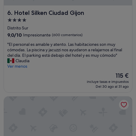
Hotel Silken Ciudad Gijon
6. Hotel Silken Ciudad Gijon
Alojamiento
de
Distrito Sur
4.0 estrellas
9.0
9,0/10
Impresionante
(600 comentarios)
sobre
"
"El personal es amable y atento. Las habitaciones son muy
10,
E
cómodas. La piscina y jacuzzi nos ayudaron a relajarnos al final
Impresionante,
l
del día. El parking está debajo del hotel y es muy cómodo"
(600 comentarios)
p
Claudia
e
Ver menos
r
El
115 €
s
precio
incluye tasas e impuestos
o
actual
Del 30 ago al 31 ago
n
es
a
de
CC Gijon
l
115 €
e
s
a
m
a
b