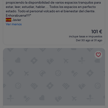
l
i
propiciendo la disponibilidad de varios espacios tranquilos para
(113 comentarios)
p
n
estar, leer, estudiar, hablar.... Todos los espacios en perfecto
a
c
estado. Todo el personal volcado en el bienestar del cliente.
r
ó
Enhorabuena!!!!"
a
m
Javier
d
o
Ver menos
o
d
El
101 €
r
a
precio
incluye tasas e impuestos
d
,
actual
Del 30 ago al 31 ago
e
m
es
C
u
de
NH Oviedo Principado
o
y
101 €
r
d
i
u
a
r
s
o
e
e
s
l
i
c
n
o
t
l
e
c
r
h
e
ó
s
n