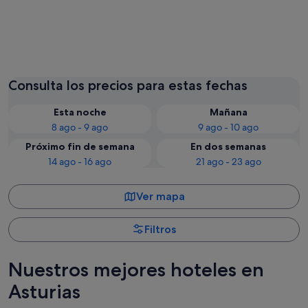
Gijón
Llanes
Consulta los precios para estas fechas
Esta noche
Mañana
8 ago - 9 ago
9 ago - 10 ago
Próximo fin de semana
En dos semanas
14 ago - 16 ago
21 ago - 23 ago
Ver mapa
Filtros
Nuestros mejores hoteles en
Asturias