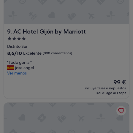
a
c
u
z
z
i
AC Hotel Gijón by Marriott
9. AC Hotel Gijón by Marriott
n
Alojamiento
o
s
de
Distrito Sur
a
4.0 estrellas
8.6
8,6/10
Excelente
(338 comentarios)
y
sobre
u
"
"Todo genial"
10,
d
T
jose angel
Excelente,
a
o
Ver menos
(338 comentarios)
r
d
El
99 €
o
o
precio
n
incluye tasas e impuestos
g
actual
a
Del 31 ago al 1 sept
e
es
r
n
de
e
Palacio de Luces, Small Luxury Hotels
i
99 €
l
a
a
l
j
"
a
r