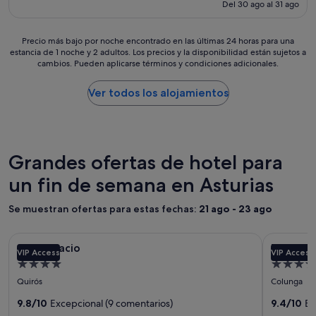
actual
Del 30 ago al 31 ago
y
d
e
i
o
es
c
a
q
d
l
de
é
d
u
a
l
107 €
Precio
Precio más bajo por noche encontrado en las últimas 24 horas para una
n
"
e
,
e
estancia de 1 noche y 2 adultos. Los precios y la disponibilidad están sujetos a
más
t
l
p
g
cambios. Pueden aplicarse términos y condiciones adicionales.
bajo
r
l
r
a
por
i
e
o
m
noche
Ver todos los alojamientos
c
g
p
o
encontrado
o
u
i
s
en
h
é
c
s
las
o
a
i
a
últimas
t
l
e
l
24 horas
Grandes ofertas de hotel para
e
m
n
í
para
l
e
d
a
un fin de semana en Asturias
una
,
d
o
u
estancia
l
i
l
n
de
Se muestran ofertas para estas fechas:
21 ago - 23 ago
o
o
a
a
1 noche
ú
d
d
c
y
n
Galería
Solo Palacio
Galería
Palacio de
í
i
h
2 adultos.
Solo Palacio
Palacio 
i
a
s
VIP Access
VIP Access
i
de
de
Los
c
Alojamiento
Alojamie
,
p
c
precios
imágenes
imágene
o
m
de
de
o
a
y
Quirós
Colunga
q
de
de
e
n
q
4.0 estrellas
5.0 estre
la
u
p
Solo
9.8/10
Excepcional (9 comentarios)
Palacio
9.4/10
Ex
i
u
disponibilidad
e
e