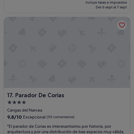
precio
v
Muy
incluye tasas e impuestos
actual
Del 6 sept al 7 sept
i
bueno,
es
l
(125 comentarios)
de
s
Parador De Corias
73 €
o
l
o
d
e
O
r
a
n
g
e
.
L
a
Parador De Corias
17. Parador De Corias
c
Alojamiento
a
de
m
Cangas del Narcea
4.0 estrellas
a
9.8
9,8/10
Excepcional
(113 comentarios)
m
sobre
"
u
"El parador de Corias es interesantisimo.por historia, por
10,
E
y
arquitectura y por una distribución de loas espacios muy válida,
Excepcional,