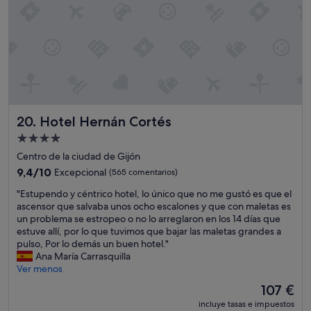
l
,
u
o
a
e
c
s
r
l
i
v
d
p
ó
i
e
e
n
s
s
r
d
t
p
s
e
o
e
o
l
m
r
n
o
á
Hotel Hernán Cortés
20. Hotel Hernán Cortés
o
a
a
s
c
l
s
e
Alojamiento
o
a
e
m
de
Centro de la ciudad de Gijón
m
t
s
p
4.0 estrellas
p
9.4
e
9,4/10
Excepcional
(565 comentarios)
p
l
l
sobre
n
a
e
"
"Estupendo y céntrico hotel, lo único que no me gustó es que el
e
10,
t
c
a
E
ascensor que salvaba unos ocho escalones y que con maletas es
t
Excepcional,
o
i
d
s
un problema se estropeo o no lo arreglaron en los 14 días que
o
(565 comentarios)
,
o
o
t
estuve allí, por lo que tuvimos que bajar las maletas grandes a
y
a
s
s
u
pulso, Por lo demás un buen hotel."
d
p
m
;
p
Ana María Carrasquilla
e
e
u
c
e
Ver menos
c
s
y
u
n
a
a
v
a
El
107 €
d
l
r
á
n
precio
incluye tasas e impuestos
o
i
d
l
d