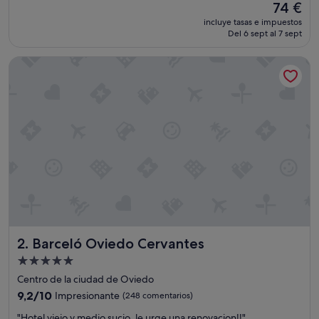
El
74 €
u
precio
incluye tasas e impuestos
s
actual
Del 6 sept al 7 sept
t
es
ó
de
Barceló Oviedo Cervantes
m
74 €
u
c
h
o
l
a
e
s
t
a
n
c
i
Barceló Oviedo Cervantes
2. Barceló Oviedo Cervantes
a
,
Alojamiento
m
de
Centro de la ciudad de Oviedo
u
5.0 estrellas
c
9.2
9,2/10
Impresionante
(248 comentarios)
h
sobre
"
"Hotel viejo y medio sucio, le urge una renovacion!!"
a