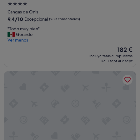
Alojamiento
de
Cangas de Onis
4.0 estrellas
9.4
9,4/10
Excepcional
(239 comentarios)
sobre
"
"Todo muy bien"
10,
T
Gerardo
Excepcional,
o
Ver menos
(239 comentarios)
d
El
182 €
o
precio
incluye tasas e impuestos
m
actual
Del 1 sept al 2 sept
u
es
y
de
Hotel Silken Ciudad Gijon
b
182 €
i
e
n
"