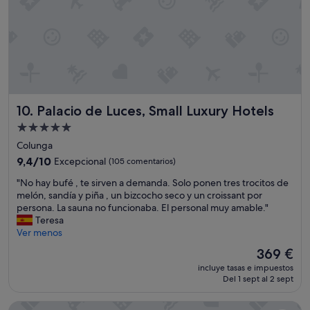
n
o
s
a
l
f
i
n
a
Palacio de Luces, Small Luxury Hotels
10. Palacio de Luces, Small Luxury Hotels
l
Alojamiento
d
de
e
Colunga
l
5.0 estrellas
9.4
9,4/10
Excepcional
(105 comentarios)
d
sobre
í
"
"No hay bufé , te sirven a demanda. Solo ponen tres trocitos de
10,
a
N
melón, sandía y piña , un bizcocho seco y un croissant por
Excepcional,
.
o
persona. La sauna no funcionaba. El personal muy amable."
(105 comentarios)
E
h
Teresa
l
a
Ver menos
p
y
El
369 €
a
b
precio
r
incluye tasas e impuestos
u
actual
Del 1 sept al 2 sept
k
f
es
i
é
de
n
Eurostars Hotel De La Reconquista
,