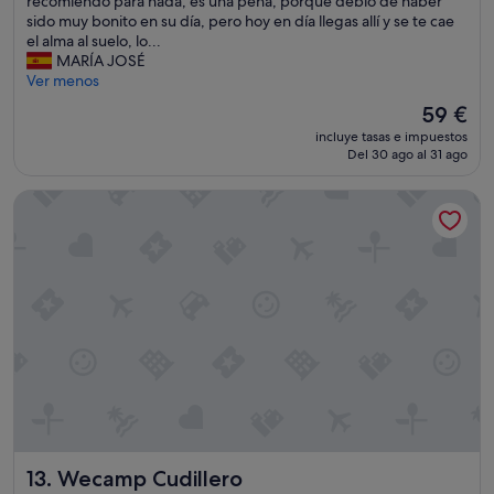
recomiendo para nada, es una pena, porque debió de haber
í
t
sido muy bonito en su día, pero hoy en día llegas allí y se te cae
a
e
el alma al suelo, lo...
y
l
MARÍA JOSÉ
p
q
Ver menos
i
u
El
59 €
ñ
e
precio
a
incluye tasas e impuestos
e
actual
Del 30 ago al 31 ago
,
s
es
u
t
de
n
Wecamp Cudillero
á
59 €
b
m
i
u
z
y
c
a
o
b
c
a
h
n
o
d
s
o
e
n
c
a
o
d
y
o
Wecamp Cudillero
u
13. Wecamp Cudillero
y