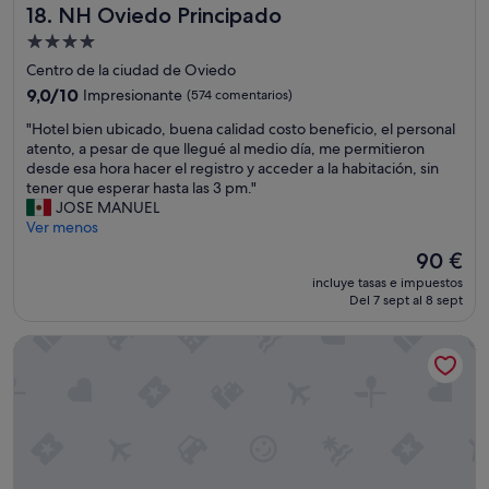
NH Oviedo Principado
18. NH Oviedo Principado
a
,
n
n
Alojamiento
t
o
de
Centro de la ciudad de Oviedo
i
h
4.0 estrellas
s
e
9.0
9,0/10
Impresionante
(574 comentarios)
i
m
sobre
"
"Hotel bien ubicado, buena calidad costo beneficio, el personal
m
o
10,
H
atento, a pesar de que llegué al medio día, me permitieron
o
s
Impresionante,
o
desde esa hora hacer el registro y acceder a la habitación, sin
.
d
(574 comentarios)
t
tener que esperar hasta las 3 pm."
p
o
e
JOSE MANUEL
o
r
l
Ver menos
r
m
b
h
i
El
90 €
i
i
d
precio
incluye tasas e impuestos
e
s
o
actual
Del 7 sept al 8 sept
n
t
n
es
u
o
a
de
El Môderne Hotel Urban & Unique
b
r
d
90 €
i
i
a
c
a
.
a
,
E
d
p
l
o
o
g
,
r
e
b
a
r