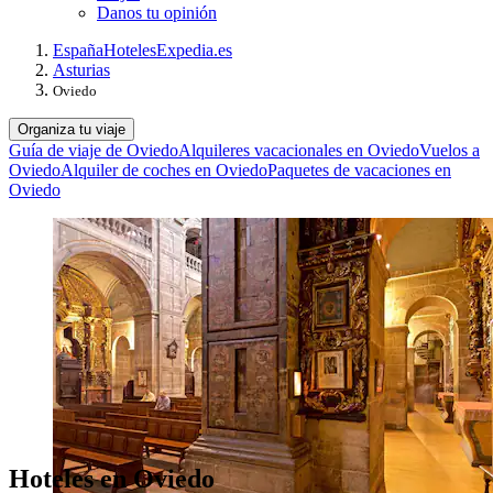
Danos tu opinión
España
Hoteles
Expedia.es
Asturias
Oviedo
Organiza tu viaje
Guía de viaje de Oviedo
Alquileres vacacionales en Oviedo
Vuelos a
Oviedo
Alquiler de coches en Oviedo
Paquetes de vacaciones en
Oviedo
Hoteles en Oviedo