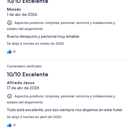
10/10 Excelente
6
una
Bueno
de
-
puntuación
Moisés
4
Normal
1 de abr de 2026
de
-
2
Aspectos positivos: Limpieza, personal, servicios y instalaciones y
Mediocre
-
estado del alojamiento
Horrible
Bueno desayuno y personal muy amable.
Se alojó 2 noches en marzo de 2026
0
Comentario verificado
10/10 Excelente
Alfredo Jesus
17 de abr de 2026
Aspectos positivos: Limpieza, personal, servicios y instalaciones y
estado del alojamiento
Todo está excelente, por eso siempre nos alojamos en este hotel
Se alojó 3 noches en abril de 2026
0