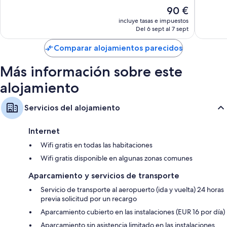
y
Impresionante,
Impresi
El
90 €
San
655 comentarios
485 com
precio
incluye tasas e impuestos
Claudio
actual
Del 6 sept al 7 sept
es
de
Comparar alojamientos parecidos
90 €
Más información sobre este
alojamiento
Servicios del alojamiento
Internet
Wifi gratis en todas las habitaciones
Wifi gratis disponible en algunas zonas comunes
Aparcamiento y servicios de transporte
Servicio de transporte al aeropuerto (ida y vuelta) 24 horas
previa solicitud por un recargo
Aparcamiento cubierto en las instalaciones (EUR 16 por día)
Aparcamiento sin asistencia limitado en las instalaciones