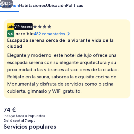
122+
Resumen
Habitaciones
Ubicación
Políticas
Alojamiento
Lujo
VIP Access
de
Increíble
482 comentarios
9,0
4.0 estrellas
Escapada serena cerca de la vibrante vida de la
ciudad
Elegante y moderno, este hotel de lujo ofrece una
escapada serena con su elegante arquitectura y su
Una piscina cubierta
proximidad a las vibrantes atracciones de la ciudad.
Relájate en la sauna, saborea la exquisita cocina del
Monumental y disfruta de servicios como piscina
cubierta, gimnasio y WiFi gratuito.
El
74 €
precio
incluye tasas e impuestos
actual
Del 6 sept al 7 sept
es
Servicios populares
de