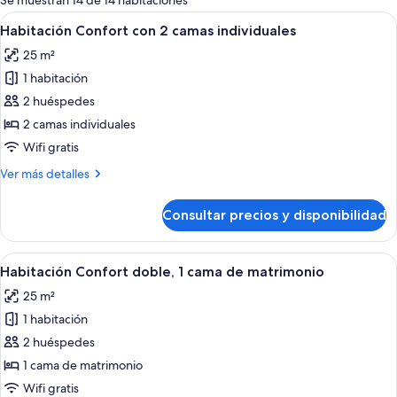
Se muestran 14 de 14 habitaciones
las
Abrir
Habitación de hotel con cama, una sill
11
Habitación Confort con 2 camas individuales
habitaciones
todas
25 m²
las
1 habitación
fotos
de
2 huéspedes
Habitación
2 camas individuales
Confort
Wifi gratis
con
Más
Ver más detalles
2
detalles
camas
de
Consultar precios y disponibilidad
Habitación
individuales
Confort
con
Abrir
Una habitación de hotel con una cama g
7
2
Habitación Confort doble, 1 cama de matrimonio
todas
camas
25 m²
individuales
las
1 habitación
fotos
de
2 huéspedes
Habitación
1 cama de matrimonio
Confort
Wifi gratis