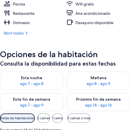
74 €
Piscina
Wifi gratis
Restaurante
Aire acondicionado
Gimnasio
Desayuno disponible
Abrir todos
Opciones de la habitación
Consulta la disponibilidad para estas fechas
Consulta la disponibilidad para esta noche, ago 7 - ago 8
Consulta la disponibilidad pa
Esta noche
Mañana
ago 7 - ago 8
ago 8 - ago 9
Consulta la disponibilidad para este fin de semana, ago 7 - ag
Consulta la disponibilidad par
Este fin de semana
Próximo fin de semana
ago 7 - ago 9
ago 14 - ago 16
Filtros
Todas las habitaciones
2 camas
1 cama
3 camas o más
disponibles
para