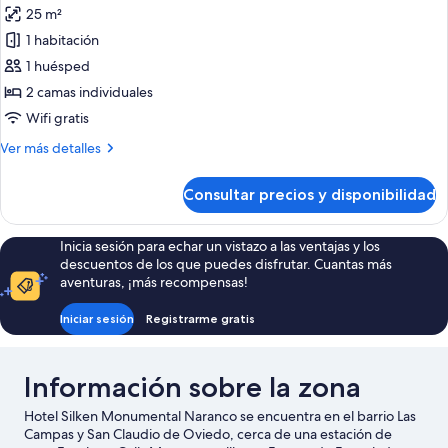
25 m²
las
1 habitación
fotos
de
1 huésped
Habitación
2 camas individuales
Parking
Wifi gratis
Incluido
Más
Ver más detalles
detalles
de
Consultar precios y disponibilidad
Habitación
Parking
Incluido
Inicia sesión para echar un vistazo a las ventajas y los
descuentos de los que puedes disfrutar. Cuantas más
aventuras, ¡más recompensas!
Iniciar sesión
Registrarme gratis
Información sobre la zona
Hotel Silken Monumental Naranco se encuentra en el barrio Las
Campas y San Claudio de Oviedo, cerca de una estación de