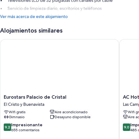
Televisiones LCD de 32 pulgadas con canales por cable
Servicio de limpieza diario, escritorios y teléfonos
Ver más acerca de este alojamiento
Alojamientos similares
Eurostars Palacio de Cristal
AC Hotel
Eurostars
AC
Eurostars Palacio de Cristal
AC Hot
Palacio
Hotel
El Cristo y Buenavista
Las Cam
de
Oviedo
Wifi gratis
Aire acondicionado
Wifi gr
Cristal
Fórum
Gimnasio
Desayuno disponible
Aire a
El
by
Cristo
Marriott
9.2
9.0
Impresionante
Imp
9,2
9,0
y
Las
sobre
sobre
655 comentarios
485 
Buenavista
Campas
10,
10,