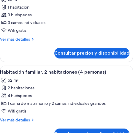
las
1 habitación
fotos
de
3 huéspedes
Habitación
3 camas individuales
Estándar
Wifi gratis
con
Más
Ver más detalles
cama
detalles
supletoria
de
Consultar precios y disponibilidad
Habitación
Adulto
Estándar
con
Abrir
Habitación de hotel con una cama gran
11
cama
Habitación familiar, 2 habitaciones (4 personas)
todas
supletoria
52 m²
Adulto
las
2 habitaciones
fotos
de
4 huéspedes
Habitación
1 cama de matrimonio y 2 camas individuales grandes
familiar,
Wifi gratis
2
Más
Ver más detalles
habitaciones
detalles
(4
de