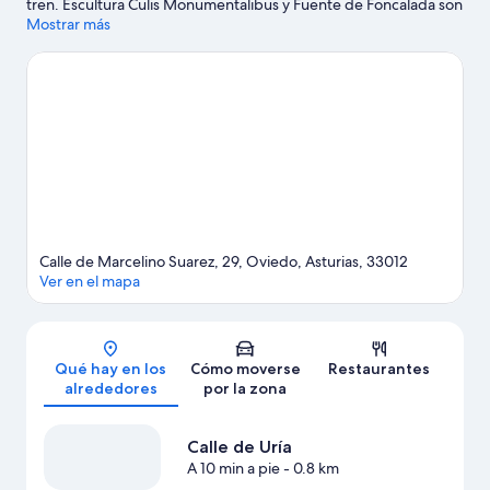
tren. Escultura Culis Monumentalibus y Fuente de Foncalada son
algunos de los lugares emblemáticos de la región, cuya belleza
Mostrar más
natural puedes admirar en Campo de San Francisco y Caudal.
¿Te apetece disfrutar de un evento especial? Puedes consultar
el calendario de Estadio Carlos Tartiere o Museo y circuito
Fernando Alonso.
Ver guía de viaje de Oviedo
Calle de Marcelino Suarez, 29, Oviedo, Asturias, 33012
Ver en el mapa
Mapa
Qué hay en los
Cómo moverse
Restaurantes
alrededores
por la zona
Calle de Uría
A 10 min a pie
- 0.8 km