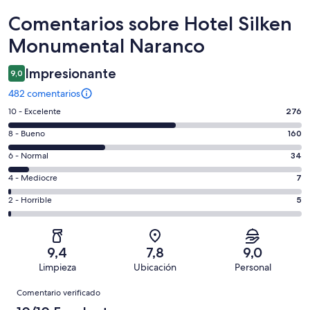
Comentarios
Comentarios sobre Hotel Silken
Monumental Naranco
Impresionante
9,0
482 comentarios
276
10 - Excelente
276
comentarios
160
8 - Bueno
160
de
comentarios
un
34
6 - Normal
34
de
total
comentarios
un
7
4 - Mediocre
7
de
de
total
comentarios
482
un
5
2 - Horrible
5
de
de
con
total
comentarios
482
un
una
de
de
con
total
puntuación
482
un
una
de
9,4
7,8
9,0
de
con
total
puntuación
482
Limpieza
Ubicación
Personal
10
una
de
de
con
Comentarios
-
puntuación
482
8
Comentario verificado
una
Excelente
de
con
-
puntuación