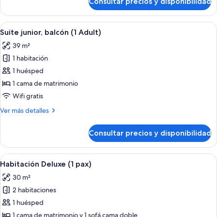
Consultar precios y disponibilidad
Habitación
personas)
familiar,
2
Abrir
Una habitación de hotel moderna con u
15
habitaciones
Suite junior, balcón (1 Adult)
todas
(4
39 m²
personas)
las
1 habitación
fotos
de
1 huésped
Suite
1 cama de matrimonio
junior,
Wifi gratis
balcón
Más
Ver más detalles
(1
detalles
Adult)
de
Consultar precios y disponibilidad
Suite
junior,
balcón
Abrir
Minibar, caja fuerte, escritorio y espac
11
(1
Habitación Deluxe (1 pax)
todas
Adult)
30 m²
las
2 habitaciones
fotos
de
1 huésped
Habitación
1 cama de matrimonio y 1 sofá cama doble