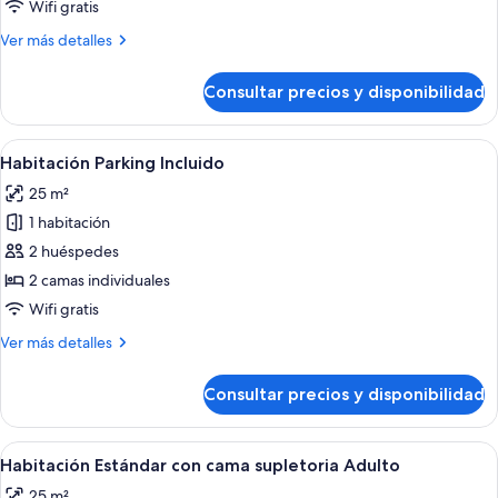
Club
Wifi gratis
doble
Más
Ver más detalles
detalles
de
Consultar precios y disponibilidad
Habitación
Club
doble
Abrir
Habitación de hotel con cama, una sill
6
Habitación Parking Incluido
todas
25 m²
las
1 habitación
fotos
de
2 huéspedes
Habitación
2 camas individuales
Parking
Wifi gratis
Incluido
Más
Ver más detalles
detalles
de
Consultar precios y disponibilidad
Habitación
Parking
Incluido
Abrir
Una habitación de hotel con cama, escrit
5
Habitación Estándar con cama supletoria Adulto
todas
25 m²