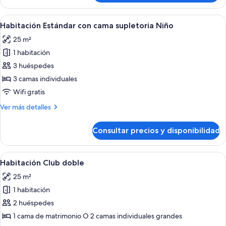
junior,
balcón
Abrir
Una habitación de hotel con cama, escrit
5
Habitación Estándar con cama supletoria Niño
todas
25 m²
las
1 habitación
fotos
de
3 huéspedes
Habitación
3 camas individuales
Estándar
Wifi gratis
con
Más
Ver más detalles
cama
detalles
supletoria
de
Consultar precios y disponibilidad
Habitación
Niño
Estándar
con
Abrir
Habitación de hotel con dos camas, un e
4
cama
Habitación Club doble
todas
supletoria
25 m²
Niño
las
1 habitación
fotos
de
2 huéspedes
Habitación
1 cama de matrimonio O 2 camas individuales grandes