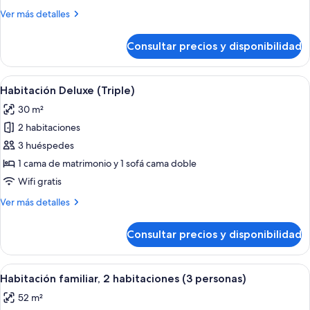
doble,
Más
Ver más detalles
1
detalles
cama
de
Consultar precios y disponibilidad
Habitación
de
Confort
matrimonio
doble,
Abrir
Minibar, caja fuerte, escritorio y espac
12
1
Habitación Deluxe (Triple)
todas
cama
30 m²
de
las
matrimonio
2 habitaciones
fotos
de
3 huéspedes
Habitación
1 cama de matrimonio y 1 sofá cama doble
Deluxe
Wifi gratis
(Triple)
Más
Ver más detalles
detalles
de
Consultar precios y disponibilidad
Habitación
Deluxe
(Triple)
Abrir
Habitación de hotel con una cama gran
11
Habitación familiar, 2 habitaciones (3 personas)
todas
52 m²
las