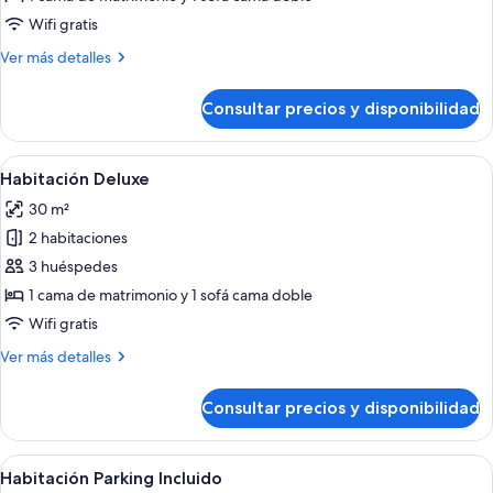
Deluxe
Wifi gratis
(1
Más
Ver más detalles
pax)
detalles
de
Consultar precios y disponibilidad
Habitación
Deluxe
(1
Abrir
Minibar, caja fuerte, escritorio y espac
11
pax)
Habitación Deluxe
todas
30 m²
las
2 habitaciones
fotos
de
3 huéspedes
Habitación
1 cama de matrimonio y 1 sofá cama doble
Deluxe
Wifi gratis
Más
Ver más detalles
detalles
de
Consultar precios y disponibilidad
Habitación
Deluxe
Abrir
Habitación de hotel con cama, una sill
8
Habitación Parking Incluido
todas