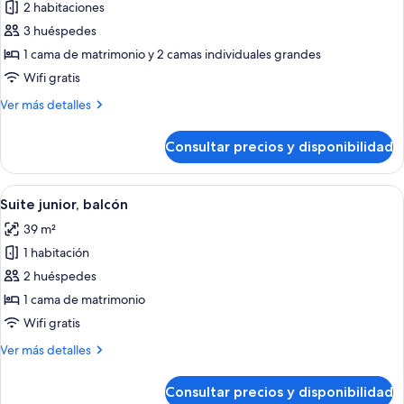
2 habitaciones
fotos
de
3 huéspedes
Habitación
1 cama de matrimonio y 2 camas individuales grandes
familiar,
Wifi gratis
2
Más
Ver más detalles
habitaciones
detalles
(3
de
Consultar precios y disponibilidad
Habitación
personas)
familiar,
2
Abrir
Una habitación de hotel moderna con u
15
habitaciones
Suite junior, balcón
todas
(3
39 m²
personas)
las
1 habitación
fotos
de
2 huéspedes
Suite
1 cama de matrimonio
junior,
Wifi gratis
balcón
Más
Ver más detalles
detalles
de
Consultar precios y disponibilidad
Suite