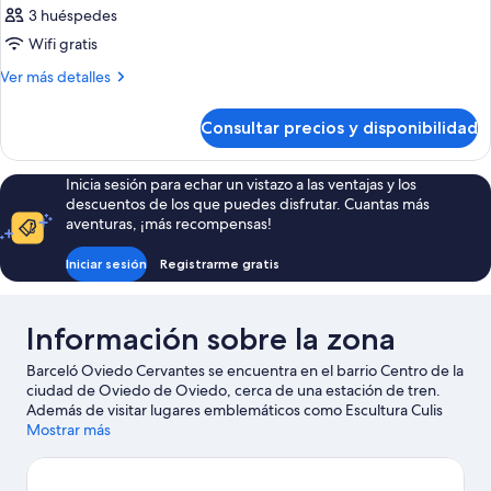
3 huéspedes
las
Wifi gratis
fotos
de
Más
Ver más detalles
detalles
Habitación
de
Consultar precios y disponibilidad
Habitación
Inicia sesión para echar un vistazo a las ventajas y los
descuentos de los que puedes disfrutar. Cuantas más
aventuras, ¡más recompensas!
Iniciar sesión
Registrarme gratis
Información sobre la zona
Barceló Oviedo Cervantes se encuentra en el barrio Centro de la
ciudad de Oviedo de Oviedo, cerca de una estación de tren.
Además de visitar lugares emblemáticos como Escultura Culis
Monumentalibus y Estatua de Woody Allen, si lo tuyo son las
Mostrar más
compras no te pierdas Calle de Uría y Mercado El Fontán.
También merece la pena acercarse a Universidad de Oviedo y
Teatro Campoamor. Practica tu swing en un campo de golf