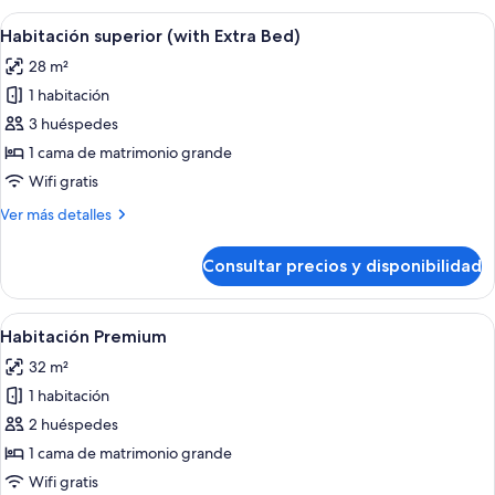
Abrir
Habitación de hotel con una cama grand
7
Habitación superior (with Extra Bed)
todas
28 m²
las
1 habitación
fotos
de
3 huéspedes
Habitación
1 cama de matrimonio grande
superior
Wifi gratis
(with
Más
Ver más detalles
Extra
detalles
Bed)
de
Consultar precios y disponibilidad
Habitación
superior
(with
Abrir
Habitación de hotel con cama, sofá, sill
9
Extra
Habitación Premium
todas
Bed)
32 m²
las
1 habitación
fotos
de
2 huéspedes
Habitación
1 cama de matrimonio grande
Premium
Wifi gratis