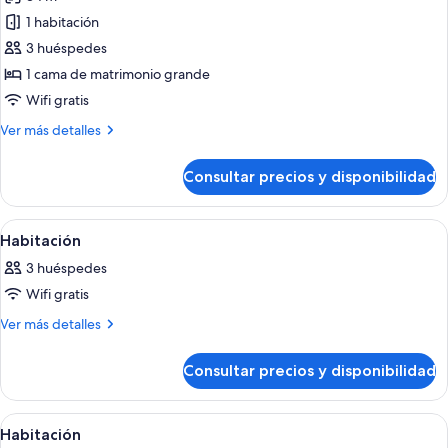
las
1 habitación
fotos
de
3 huéspedes
Habitación
1 cama de matrimonio grande
familiar
Wifi gratis
(Premium)
Más
Ver más detalles
detalles
de
Consultar precios y disponibilidad
Habitación
familiar
(Premium)
Abrir
Una habitación de hotel con cama, escrit
9
Habitación
todas
3 huéspedes
las
Wifi gratis
fotos
de
Más
Ver más detalles
detalles
Habitación
de
Consultar precios y disponibilidad
Habitación
Abrir
Una habitación de hotel moderna con cam
7
Habitación
todas