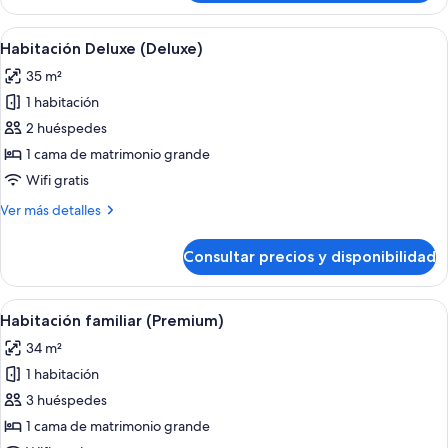
(2x2
Family
Abrir
Una habitación de hotel moderna con un
9
Room)
Habitación Deluxe (Deluxe)
todas
35 m²
las
1 habitación
fotos
de
2 huéspedes
Habitación
1 cama de matrimonio grande
Deluxe
Wifi gratis
(Deluxe)
Más
Ver más detalles
detalles
de
Consultar precios y disponibilidad
Habitación
Deluxe
(Deluxe)
Abrir
Un baño moderno con lavamanos doble
5
Habitación familiar (Premium)
todas
34 m²
las
1 habitación
fotos
de
3 huéspedes
Habitación
1 cama de matrimonio grande
familiar