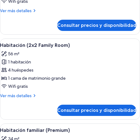
Wifi gratis
(Premium)
Más
Ver más detalles
detalles
de
Consultar precios y disponibilidad
Habitación
familiar
(Premium)
Abrir
Habitación de hotel con una cama grand
4
Habitación (2x2 Family Room)
todas
56 m²
las
1 habitación
fotos
de
4 huéspedes
Habitación
1 cama de matrimonio grande
(2x2
Wifi gratis
Family
Más
Ver más detalles
Room)
detalles
de
Consultar precios y disponibilidad
Habitación
(2x2
Family
Abrir
Un dormitorio moderno con una cama gr
5
Room)
Habitación familiar (Premium)
todas
34 m²