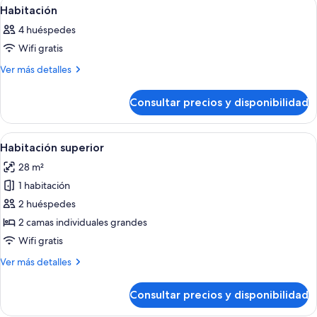
Abrir
Una habitación de hotel con una cama g
5
Habitación
habitaciones
todas
4 huéspedes
las
Wifi gratis
fotos
de
Más
Ver más detalles
detalles
Habitación
de
Consultar precios y disponibilidad
Habitación
Abrir
Una habitación de hotel moderna con un
13
Habitación superior
todas
28 m²
las
1 habitación
fotos
de
2 huéspedes
Habitación
2 camas individuales grandes
superior
Wifi gratis
Más
Ver más detalles
detalles
de
Consultar precios y disponibilidad
Habitación
superior