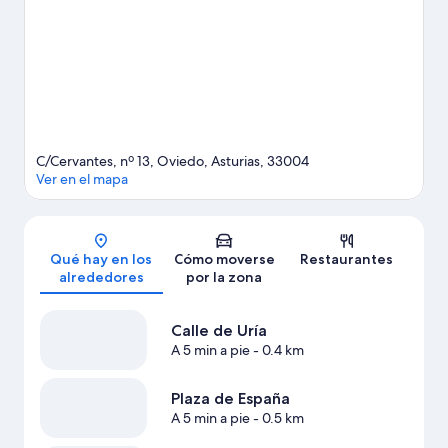
cercano, o disfruta de otras actividades al aire libre como el
ciclismo de montaña o las rutas a pie o en bicicleta por los
alrededores.
Ver guía de viaje de Oviedo
C/Cervantes, nº 13, Oviedo, Asturias, 33004
Ver en el mapa
Mapa
Qué hay en los
Cómo moverse
Restaurantes
alrededores
por la zona
Calle de Uría
A 5 min a pie
- 0.4 km
Plaza de España
A 5 min a pie
- 0.5 km