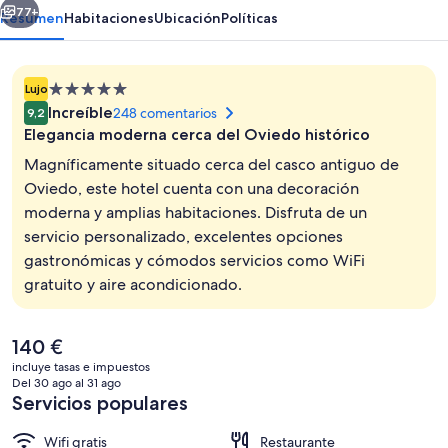
77+
Resumen
Habitaciones
Ubicación
Políticas
Alojamiento
Lujo
de
Increíble
248 comentarios
9,2
5.0 estrellas
Elegancia moderna cerca del Oviedo histórico
Magníficamente situado cerca del casco antiguo de
Oviedo, este hotel cuenta con una decoración
moderna y amplias habitaciones. Disfruta de un
Exterior
servicio personalizado, excelentes opciones
gastronómicas y cómodos servicios como WiFi
gratuito y aire acondicionado.
El
140 €
precio
incluye tasas e impuestos
actual
Del 30 ago al 31 ago
es
Servicios populares
de
140 €
Wifi gratis
Restaurante