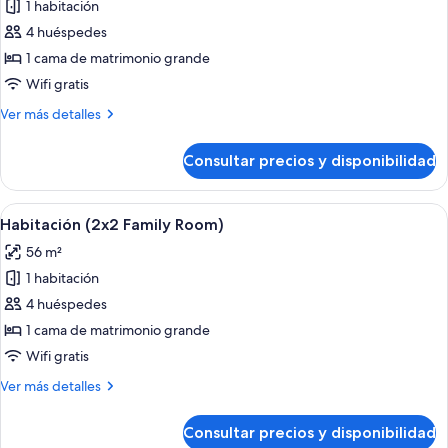
1 habitación
fotos
de
4 huéspedes
Habitación
1 cama de matrimonio grande
familiar
Wifi gratis
(Premium)
Más
Ver más detalles
detalles
de
Consultar precios y disponibilidad
Habitación
familiar
(Premium)
Abrir
Habitación de hotel con una cama grand
5
Habitación (2x2 Family Room)
todas
56 m²
las
1 habitación
fotos
de
4 huéspedes
Habitación
1 cama de matrimonio grande
(2x2
Wifi gratis
Family
Más
Ver más detalles
Room)
detalles
de
Consultar precios y disponibilidad
Habitación