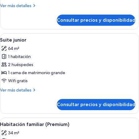
Más
Ver más detalles
detalles
de
Consultar precios y disponibilidad
Habitación
Premium
Abrir
Una habitación de hotel moderna con u
7
Suite junior
todas
64 m²
las
1 habitación
fotos
de
2 huéspedes
Suite
1 cama de matrimonio grande
junior
Wifi gratis
Más
Ver más detalles
detalles
de
Consultar precios y disponibilidad
Suite
junior
Abrir
Un baño moderno con una bañera grand
4
Habitación familiar (Premium)
todas
34 m²
las