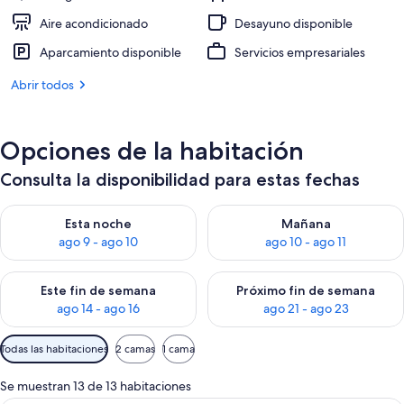
Aire acondicionado
Desayuno disponible
Aparcamiento disponible
Servicios empresariales
Abrir todos
Opciones de la habitación
Consulta la disponibilidad para estas fechas
Consulta la disponibilidad para esta noche, ago 9 - ago 10
Consulta la disponibilidad par
Esta noche
Mañana
ago 9 - ago 10
ago 10 - ago 11
Consulta la disponibilidad para este fin de semana, ago 14 - a
Consulta la disponibilidad par
Este fin de semana
Próximo fin de semana
ago 14 - ago 16
ago 21 - ago 23
Filtros
Todas las habitaciones
2 camas
1 cama
disponibles
para
Se muestran 13 de 13 habitaciones
las