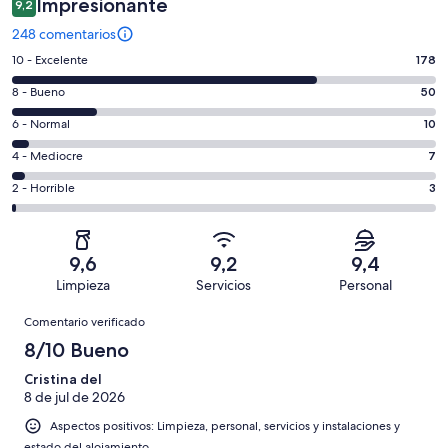
Impresionante
9,2
248 comentarios
178
10 - Excelente
178
comentarios
50
8 - Bueno
50
de
comentarios
un
10
6 - Normal
10
de
total
comentarios
un
7
4 - Mediocre
7
de
de
total
comentarios
248
un
3
2 - Horrible
3
de
de
con
total
comentarios
248
un
una
de
de
con
total
puntuación
248
un
una
de
9,6
9,2
9,4
de
con
total
puntuación
248
Limpieza
Servicios
Personal
10
una
de
de
con
Comentarios
-
puntuación
248
8
Comentario verificado
una
Excelente
de
con
-
puntuación
8/10 Bueno
6
una
Bueno
de
-
puntuación
Cristina del
4
Normal
8 de jul de 2026
de
-
2
Aspectos positivos: Limpieza, personal, servicios y instalaciones y
Mediocre
-
estado del alojamiento