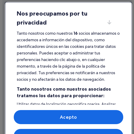
Hoteles con spa en Vilagarcía de Arousa
Cookies
Nos preocupamos por tu
La Coruña hoteles
Condiciones de uso
privacidad
Hoteles que aceptan mascotas en Sarria
Información legal/contacto
Hoteles con spa en Vigo
Pautas sobre el contenido y cómo denunciar contenido
Tanto nosotros como nuestros
16
socios almacenamos o
accedemos a información del dispositivo, como
Hoteles con piscina en Vigo
identificadores únicos en las cookies para tratar datos
Ayuda
Hoteles que aceptan mascotas en Pontevedra
personales. Puedes aceptar o administrar tus
Ayuda
Hoteles que aceptan mascotas en Santiago de Compostela
preferencias haciendo clic abajo o, en cualquier
momento, a través de la página de la política de
Baiona hoteles
Cancelar un vuelo
privacidad. Tus preferencias se notificarán a nuestros
Hoteles con spa en Oleiros
Cancelar una reserva de hotel o de un alquiler vacacional
socios y no afectarán a los datos de navegación.
Hoteles con piscina en Ourense
Plazos de reembolso
Tanto nosotros como nuestros asociados
Pensiones en La Coruña
tratamos los datos para proporcionar:
Utilizar un cupón de Expedia
Santiago de Compostela hoteles
Utilizar datos de localización geográfica precisa. Analizar
Documentos para viajes internacionales
activamente las características del dispositivo para su
Hoteles que aceptan mascotas en Vigo
identificación. Almacenar la información en un dispositivo
Acepto
y/o acceder a ella. Publicidad y contenido personalizados,
Hoteles con todo incluido en Santiago de Compostela
medición de publicidad y contenido, investigación de
audiencia y desarrollo de servicios.
Hoteles con spa en Ribadeo
© 2026 Expedia, Inc., una empresa de Expedia Group. Todos los