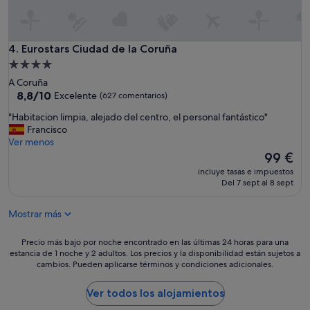
n
l
e
s
c
p
a
a
Eurostars Ciudad de la Coruña
4. Eurostars Ciudad de la Coruña
l
e
Alojamiento
e
s
de
f
A Coruña
m
4.0 estrellas
8.8
a
8,8/10
Excelente
(627 comentarios)
a
sobre
c
r
"
"Habitacion limpia, alejado del centro, el personal fantástico"
10,
c
a
H
Francisco
Excelente,
i
v
a
Ver menos
(627 comentarios)
ó
i
b
El
99 €
n
l
i
precio
l
l
incluye tasas e impuestos
t
actual
a
Del 7 sept al 8 sept
o
a
es
i
s
c
de
n
o
Mostrar más
i
99 €
t
v
o
e
e
n
Precio
Precio más bajo por noche encontrado en las últimas 24 horas para una
r
n
l
estancia de 1 noche y 2 adultos. Los precios y la disponibilidad están sujetos a
más
i
í
cambios. Pueden aplicarse términos y condiciones adicionales.
i
bajo
o
a
m
por
r
d
p
noche
Ver todos los alojamientos
s
e
i
encontrado
e
h