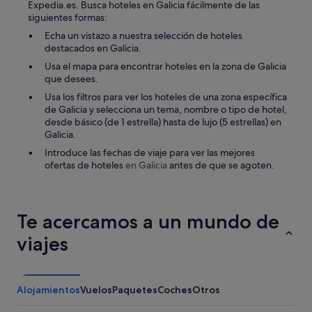
n
Expedia.es. Busca hoteles en Galicia fácilmente de las
p
p
siguientes formas:
o
r
Echa un vistazo a nuestra selección de hoteles
,
o
destacados en Galicia.
p
p
o
i
Usa el mapa para encontrar hoteles en la zona de Galicia
r
e
que desees.
l
d
Usa los filtros para ver los hoteles de una zona específica
o
a
de Galicia y selecciona un tema, nombre o tipo de hotel,
q
d
desde básico (de 1 estrella) hasta de lujo (5 estrellas) en
u
c
Galicia.
e
o
n
n
Introduce las fechas de viaje para ver las mejores
o
u
ofertas de hoteles
en Galicia
antes de que se agoten.
p
n
u
r
d
e
i
s
Te acercamos a un mundo de
m
t
o
viajes
a
s
u
e
r
n
a
t
n
Alojamientos
Vuelos
Paquetes
Coches
Otros
r
t