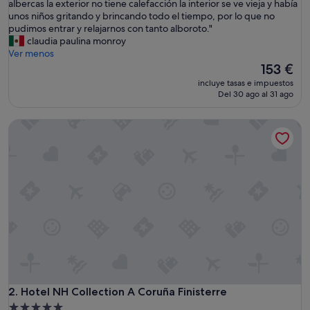
E
albercas la exterior no tiene calefacción la interior se ve vieja y había
Excepcional,
l
unos niños gritando y brincando todo el tiempo, por lo que no
(1.005 comentarios)
h
pudimos entrar y relajarnos con tanto alboroto."
o
claudia paulina monroy
t
Ver menos
e
El
153 €
l
precio
incluye tasas e impuestos
e
actual
Del 30 ago al 31 ago
s
es
t
de
Hotel NH Collection A Coruña Finisterre
á
153 €
b
i
e
n
,
s
o
l
o
q
u
e
l
Hotel NH Collection A Coruña Finisterre
2. Hotel NH Collection A Coruña Finisterre
a
Alojamiento