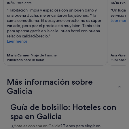
o
10/10
Excelente
10/10
Excel
adicionales.
t
r
n
a
"Habitación limpia y espaciosa con un buen baño y
"Un lugar 
e
a
n
una buena ducha, me encantaron los jabones. Y la
servicio 
c
l
d
cama comodísima. El desayuno correcto, no es súper
Leer men
u
f
o
variado, pero por el precio está muy bien. Tenía sitio
p
a
y
para aparcar gratis en la calle, buen hotel con buena
e
n
b
relación calidad/precio."
r
t
r
Leer menos
é
á
i
s
s
n
ú
t
Maria Carmen
Viaje de 1 noche
Ana
Viaje d
c
p
i
Publicado hace 18 horas
Publicado h
a
e
c
n
r
o
d
b
"
o
i
Más información sobre
t
e
o
n
Galicia
d
,
o
u
e
n
Guía de bolsillo: Hoteles con
l
a
t
g
spa en Galicia
i
r
e
a
¿
Hoteles con spa
en Galicia
? Tienes para elegir en
m