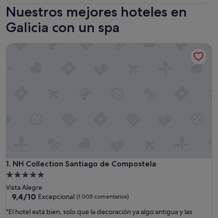
Nuestros mejores hoteles en
Galicia con un spa
NH Collection Santiago de Compostela
NH Collection Santiago de Compostela
1. NH Collection Santiago de Compostela
Alojamiento
de
Vista Alegre
5.0 estrellas
9.4
9,4/10
Excepcional
(1.005 comentarios)
sobre
"
"El hotel está bien, solo que la decoración ya algo antigua y las
10,