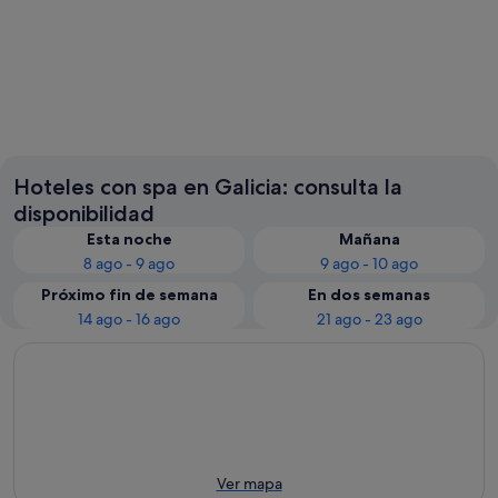
Vigo
Santiag
Hoteles con spa en Galicia: consulta la
disponibilidad
Esta noche
Mañana
8 ago - 9 ago
9 ago - 10 ago
Próximo fin de semana
En dos semanas
14 ago - 16 ago
21 ago - 23 ago
Ver mapa