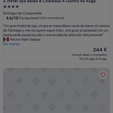
a
Hotel Spa Relais & Chateaux A Quinta da Auga
3. Hotel Spa Relais & Chateaux A Quinta da Auga
a
"
s
Alojamiento
a
de
Santiago de Compostela
l
4.0 estrellas
9.6
9,6/10
Excepcional
(323 comentarios)
b
sobre
e
"
"Un gran hotel de lujo, el spa es maravilloso venía de hacer el camino
10,
r
U
de Santiago y me recuperé súper bien, una gran propiedad con un
Excepcional,
c
n
restaurante espectacular y una excelente atención del personal"
(323 comentarios)
a
g
Hector Alain Salazar
s
r
Ver menos
l
a
El
244 €
a
n
precio
incluye tasas e impuestos
e
h
actual
Del 30 ago al 31 ago
x
o
es
t
t
de
Eurostars Ciudad de la Coruña
e
e
244 €
r
l
i
d
o
e
r
l
n
u
o
j
t
o
i
,
e
e