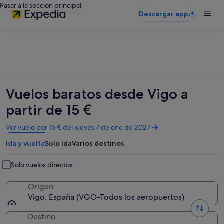
Pasar a la sección principal
Descargar app
Vuelos baratos desde Vigo a
partir de 15 €
Se
Ver vuelo por 15 € del jueves 7 de ene de 2027
abre
Ida y vuelta
Solo ida
Varios destinos
en
una
ventana
Solo vuelos directos
nueva
Origen
Vigo, España (VGO-Todos los aeropuertos)
Destino