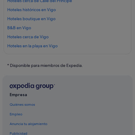
Hoteles cerca de Calle del Príncipe
Hoteles históricos en Vigo
Hoteles boutique en Vigo
B&B en Vigo
Hoteles cerca de Vigo
Hoteles en la playa en Vigo
Hoteles de 3 estrellas en Casco antiguo
B&B Hotels en Vigo
* Disponible para miembros de Expedia.
Casas privadas de vacaciones en Vigo
Hoteles con conserje en Vigo
Condominios en Estación de tren de Vigo-Guixar
Empresa
Hoteles baratos en Vigo
Quiénes somos
Melia hoteles en Vigo
Empleo
Apartamentos en Vigo
Anuncia tu alojamiento
Albergues en Estación de tren de Vigo-Guixar
Publicidad