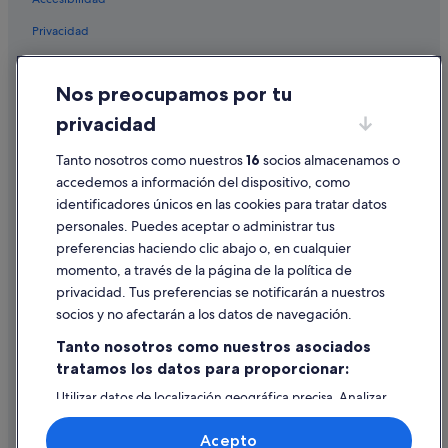
Pensiones en Estación de tren de Vigo-Urzáiz
Privacidad
Albergues en Estación de tren de Vigo-Urzáiz
Cookies
Cabañas en Vigo
Nos preocupamos por tu
Hoteles de 4 estrellas en Vigo
Condiciones de uso
privacidad
Silken hoteles en Vigo
Información legal/contacto
Hotusa hoteles en Vigo
Tanto nosotros como nuestros
16
socios almacenamos o
Pautas sobre el contenido y cómo denunciar contenido
accedemos a información del dispositivo, como
Hoteles con gimnasio en Vigo
identificadores únicos en las cookies para tratar datos
Ayuda
Hoteles que aceptan mascotas en Vigo
personales. Puedes aceptar o administrar tus
Ayuda
Hoteles cerca de Castillo del Castro
preferencias haciendo clic abajo o, en cualquier
momento, a través de la página de la política de
Cancelar un vuelo
Pensiones en Vigo
privacidad. Tus preferencias se notificarán a nuestros
Castillos en Estación de tren de Vigo-Guixar
Cancelar una reserva de hotel o de un alquiler vacacional
socios y no afectarán a los datos de navegación.
Residences en Vigo
Plazos de reembolso
Tanto nosotros como nuestros asociados
Hoteles románticos en Vigo
tratamos los datos para proporcionar:
Utilizar un cupón de Expedia
Hoteles de 3 estrellas en Vigo
Utilizar datos de localización geográfica precisa. Analizar
Documentos para viajes internacionales
activamente las características del dispositivo para su
Hoteles cerca de Museo de Arte Contemporáneo
identificación. Almacenar la información en un dispositivo
Acepto