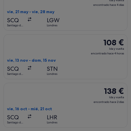
Ida y vuelta
y
encontrado hace 4 días
vuelta,
vie, 21 may - vie, 28 may
encontrad
SCQ
LGW
hace
Santiago de
Londres
4 días
Compostela
Seleccionar vuelo de Ryanair, con salida el vie, 13 nov de S
108 €
108 €
Ida
Ida y vuelta
y
encontrado hace 4 horas
vuelta,
vie, 13 nov - dom, 15 nov
encontrado
SCQ
STN
hace
Santiago de
Londres
4 horas
Compostela
Seleccionar vuelo de Vueling Airlines, con salida el vie, 16 
138 €
138 €
Ida
Ida y vuelta
y
encontrado hace 2 días
vuelta,
vie, 16 oct - mié, 21 oct
encontrado
SCQ
LHR
hace
Santiago de
Londres
2 días
Compostela