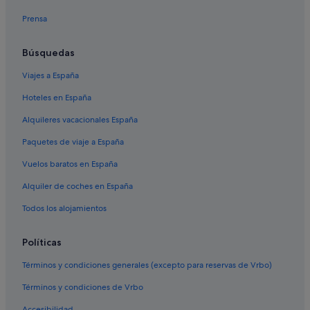
Casas de campo en Estación de tren de Vigo-Guixar
Prensa
Hoteles de 5 estrellas en Vigo
Albergues en Vigo
Búsquedas
Hoteles con bar en Casco antiguo
Viajes a España
Casas rurales en Vigo
Hoteles en España
Paradores hoteles en Vigo
Alquileres vacacionales España
Hoteles de lujo en Vigo
Paquetes de viaje a España
María Auxiliadora hoteles
Vuelos baratos en España
Hoteles de negocios en Vigo
Alquiler de coches en España
Hoteles cerca de Olivo de Vigo
Todos los alojamientos
Hoteles con restaurante en Vigo
Hoteles cerca de Estación de tren de Vigo-Urzáiz
Políticas
Condominios en Vigo
Términos y condiciones generales (excepto para reservas de Vrbo)
Hoteles cerca de Mercado de la piedra
Términos y condiciones de Vrbo
Hoteles con wifi en Vigo
Accesibilidad