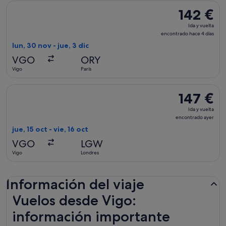
Seleccionar vuelo de Air Europa, con salida el lun, 30 nov de 
142 €
142 €
Ida
Ida y vuelta
y
encontrado hace 4 días
vuelta,
lun, 30 nov - jue, 3 dic
encontrado
VGO
ORY
hace
Vigo
París
4 días
Seleccionar vuelo de Vueling Airlines, con salida el jue, 15 o
147 €
147 €
Ida
Ida y vuelta
y
encontrado ayer
vuelta,
jue, 15 oct - vie, 16 oct
encontrado
VGO
LGW
ayer
Vigo
Londres
Información del viaje
Vuelos desde Vigo:
información importante