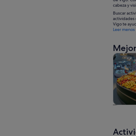
cabeza y vis
Buscar activ
actividades 
Vigo te ayud
Leer menos
Mejor
Visitas gu
Visitas gu
excursio
un d
Activ