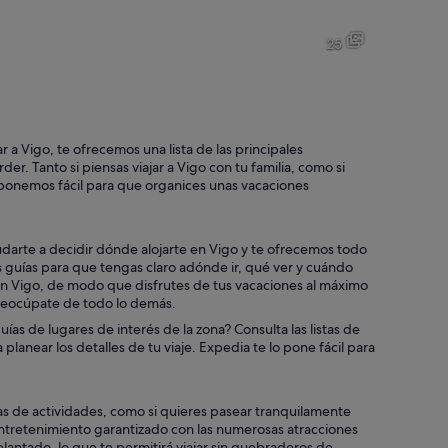
Un paisaje urbano costero al atardecer con un puente destacado, agua
Una playa arenosa con un puent
25
Vigo
Un paisaje costero con una play
 a Vigo, te ofrecemos una lista de las principales
er. Tanto si piensas viajar a Vigo con tu familia, como si
lo ponemos fácil para que organices unas vacaciones
ñas al fondo.
udarte a decidir dónde alojarte en Vigo y te ofrecemos todo
guías para que tengas claro adónde ir, qué ver y cuándo
 en Vigo, de modo que disfrutes de tus vacaciones al máximo
preocúpate de todo lo demás.
ías de lugares de interés de la zona? Consulta las listas de
lanear los detalles de tu viaje. Expedia te lo pone fácil para
tas de actividades, como si quieres pasear tranquilamente
entretenimiento garantizado con las numerosas atracciones
delantado, lo que te permitirá viajar sin quebraderos de