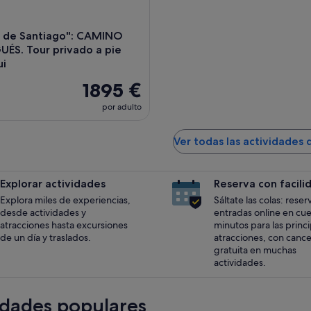
 de Santiago": CAMINO
́S. Tour privado a pie
ui
1895 €
por adulto
Ver todas las actividades 
Explorar actividades
Reserva con facili
Explora miles de experiencias,
Sáltate las colas: reser
desde actividades y
entradas online en cu
atracciones hasta excursiones
minutos para las princ
de un día y traslados.
atracciones, con cance
gratuita en muchas
actividades.
idades populares