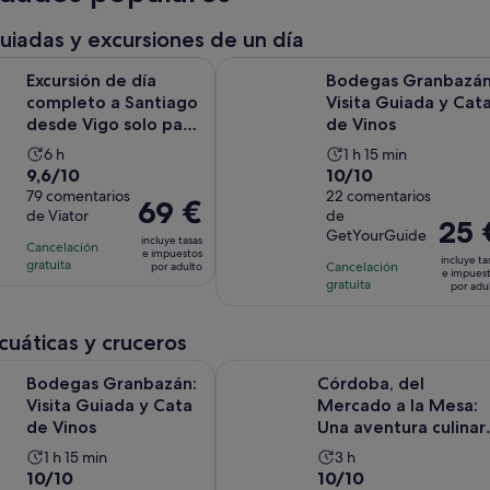
guiadas y excursiones de un día
Se 
de día completo a Santiago desde Vigo solo para cruceros
Bodegas Granbazán: Visita Guiada 
Excursión de día
Bodegas Granbazán
completo a Santiago
Visita Guiada y Cat
desde Vigo solo para
de Vinos
cruceros
La
La
6 h
1 h 15 min
9.6
10.0
9,6/10
10/10
duración
duración
sobre
79 comentarios
sobre
22 comentarios
de
de
El
69 €
de Viator
de
10
10
la
la
El
25 
precio
GetYourGuide
con
con
incluye tasas
actividad
actividad
precio
Cancelación
es
e impuestos
incluye ta
79
22
gratuita
es
Cancelación
es
por adulto
es
de
e impues
gratuita
comentarios
comentarios
por adu
de
de
de
69 €
6 horas
1 hora
25 €
por
y
por
acuáticas y cruceros
adulto
15 minutos
adulto
Se abre en una pesta
anbazán: Visita Guiada y Cata de Vinos
Córdoba, del Mercado a la Mesa: Un
Bodegas Granbazán:
Córdoba, del
Visita Guiada y Cata
Mercado a la Mesa:
de Vinos
Una aventura culinar
práctica
La
La
1 h 15 min
3 h
10.0
10.0
10/10
10/10
duración
duración