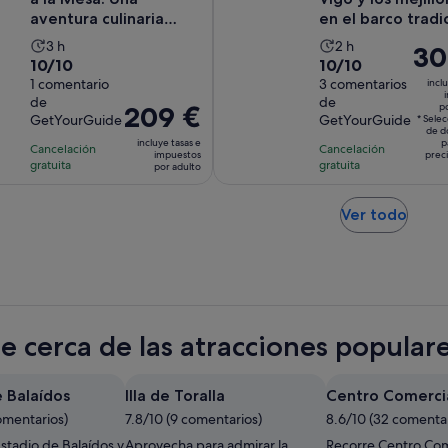
aventura culinaria
en el barco tradi
práctica
La
La
3 h
2 h
El
30
10.0
10.0
10/10
10/10
duración
duración
prec
sobre
1 comentario
sobre
3 comentarios
inclu
de
de
es
de
de
10
10
la
la
El
209 €
po
de
GetYourGuide
GetYourGuide
* Sele
con
con
actividad
actividad
precio
300
de d
incluye tasas e
p
1
3
Cancelación
es
Cancelación
es
es
por
impuestos
prec
gratuita
gratuita
comentario
comentarios
por adulto
de
de
de
viaje
3 horas
2 horas
209 €
Se
por
Ver todo
abre
adulto
en
una
pest
nuev
te cerca de las atracciones popular
e Balaídos
Illa de Toralla
Centro Comercia
omentarios)
7.8/10 (9 comentarios)
8.6/10 (32 comentar
stadio de Balaídos y
Aprovecha para admirar la
Recorre Centro Com