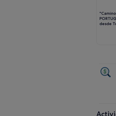
"Camino
PORTUGUE
desde T
Activ