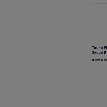
Tour a Pie
Tour a P
Grupo R
El
100 %
de
"Camino d