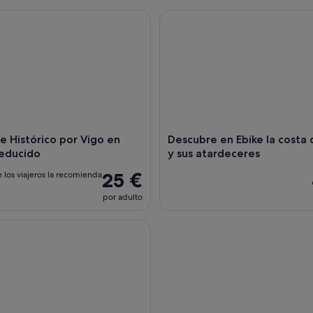
 Histórico por Vigo en Grupo Reducido
Descubre en Ebike la costa de 
ie Histórico por Vigo en
Descubre en Ebike la costa 
educido
y sus atardeceres
25 €
 los viajeros la recomienda
por adulto
e Santiago": CAMINO PORTUGUÉS. Tour privado a pie desde 