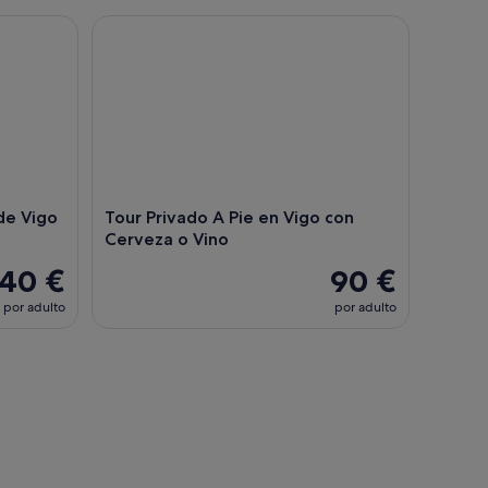
Vigo y sus atardeceres
Tour Privado A Pie en Vigo con Cerveza o Vino
de Vigo
Tour Privado A Pie en Vigo con
Cerveza o Vino
40 €
90 €
por adulto
por adulto
Tui