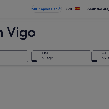
•
Abrir aplicación
EUR
Anunciar alo
n Vigo
Del
Al
21 ago
22 