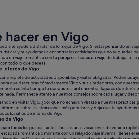
 hacer en Vigo
edia te ayude a disfrutar de lo mejor de Vigo. Si estás pensando en viajar
turísticas y te ayudamos a encontrar las actividades que no te puedes perd
ndo un viaje romántico con tu pareja o si tienes un viaje de trabajo, te 
 con todo lo que deseas.
Una ciudad costera con un puerto, barcos y monta
e interés de Vigo
zona repleta de actividades disponibles y visitas obligadas. Podemos ay
o para que descubras cómodamente Vigo y sus alrededores, con nuestras 
importa cuánto tiempo te quedes: es fácil encontrar lugares de interés
rte nada. Permanece atento a nuestros consejos sobre cada lugar y des
sando en visitar Vigo, ¿por qué no echas un vistazo a nuestras prácticas gu
 infórmate sobre las atracciones más populares y deja que te ayudemos a p
todos los sitios de interés de Vigo.
es de Vigo
 para todos los gustos: tanto si buscas unas vacaciones de verano reple
escapada romántica o mimarte con un relajado viaje invernal, tienes el 
 Expedia, es fácil reservar el vuelo, el hotel y el coche de alquiler por a