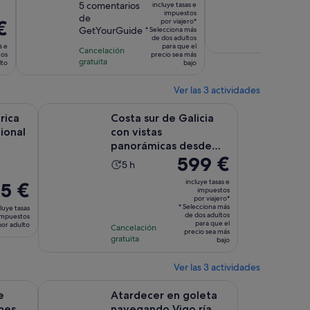
sobre
5 comentarios
incluye tasas e
de
la
es
impuestos
de
10
la
€
por viajero*
activ
de
Cancelac
GetYourGuide
* Selecciona más
con
actividad
es
300 €
de dos adultos
gratuita
s e
para que el
5
Cancelación
es
de
por
tos
precio sea más
gratuita
comentarios
lto
bajo
de
2 ho
viajero*
1 día
Ver las 3 actividades
taña nueva
Se abre en una pestaña nueva
ida opcional para cruceristas
Costa sur de Galicia con vistas panorámicas desde Sa
rica
Costa sur de Galicia
ional
con vistas
panorámicas desde
El
599 €
Santiago/Vigo
La
5 h
precio
duración
incluye tasas e
5 €
es
impuestos
de
ecio
por viajero*
de
la
* Selecciona más
luye tasas
599 €
de dos adultos
impuestos
actividad
para que el
por adulto
e
Cancelación
por
precio sea más
es
gratuita
bajo
 €
viajero*
de
r
5 horas
Ver las 3 actividades
ulto
 en una pestaña nueva
Se abre en una pestaña nueva
Se abre en un
illones en el barco tradicional
Atardecer en goleta navegando Vigo ría
e
Atardecer en goleta
ones
navegando Vigo ría