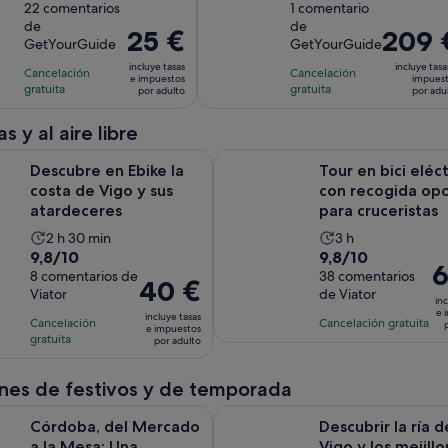
sobre
22 comentarios
sobre
1 comentario
de
de
de
de
10
10
la
la
El
25 €
El
209 
GetYourGuide
GetYourGuide
con
con
actividad
actividad
precio
precio
incluye tasas
incluye tasa
22
1
Cancelación
es
Cancelación
es
es
es
e impuestos
impues
gratuita
gratuita
comentarios
comentario
por adulto
por adu
de
de
de
de
1 hora
3 horas
25 €
209 €
s y al aire libre
y
por
por
Se abre en una pes
n Ebike la costa de Vigo y sus atardeceres
Tour en bici eléctrica con recog
15 minutos
adulto
adulto
Descubre en Ebike la
Tour en bici eléct
costa de Vigo y sus
con recogida opc
atardeceres
para cruceristas
La
La
2 h 30 min
3 h
9.8
9.8
9,8/10
9,8/10
duración
duración
El
6
sobre
8 comentarios de
sobre
38 comentarios
de
de
El
40 €
pr
Viator
de Viator
10
10
la
la
inc
precio
es
e 
con
con
incluye tasas
actividad
actividad
Cancelación
Cancelación gratuita
es
d
e impuestos
8
38
gratuita
es
es
por adulto
de
65
comentarios
comentarios
de
de
40 €
po
2 horas
3 horas
ones de festivos y de temporada
por
ad
y
adulto
Se abre
el Mercado a la Mesa: Una aventura culinaria práctica
Descubrir la ría de Vigo y los mej
Córdoba, del Mercado
30 minutos
Descubrir la ría d
a la Mesa: Una
Vigo y los mejill