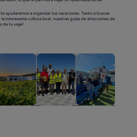
te ayudaremos a organizar tus vacaciones. Tanto si buscas
la interesante cultura local, nuestras guías de atracciones de
 de tu viaje!
bre en una pestaña nueva
Se abre en una pestaña nueva
Se abre en una pestaña nueva
Se abre en una pestañ
 vida nocturna
isitas acuáticas y cruceros
Aventuras y al aire libre
Excursiones de festivos y 
Actividad
isitas acuáticas y
Aventuras y al
Excursiones de
Activi
cruceros
aire libre
festivos y de
acuát
temporada