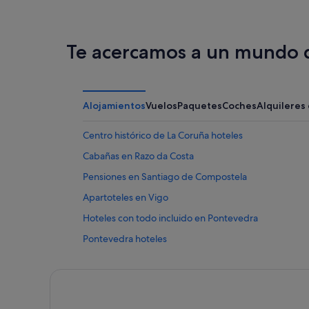
Te acercamos a un mundo d
Alojamientos
Vuelos
Paquetes
Coches
Alquileres
Centro histórico de La Coruña hoteles
Cabañas en Razo da Costa
Pensiones en Santiago de Compostela
Apartoteles en Vigo
Hoteles con todo incluido en Pontevedra
Pontevedra hoteles
Hoteles de 5 estrellas en Sanxenxo
Hoteles de 4 estrellas en Sarria
Vigo hoteles