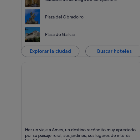
Plaza del Obradoiro
Plaza de Galicia
Explorar la ciudad
Buscar hoteles
Ames
Haz un viaje a Ames, un destino recóndito muy apreciado
Puntos fuertes: Campo, Jardines y Pueblo pequeño
por su paisaje rural, sus jardines, sus lugares de interés