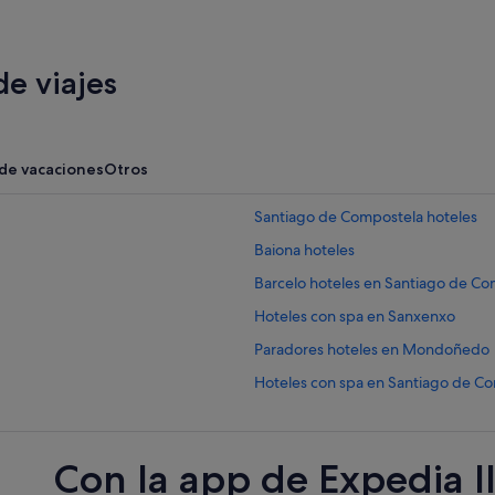
e viajes
 de vacaciones
Otros
Santiago de Compostela hoteles
Baiona hoteles
Barcelo hoteles en Santiago de C
Hoteles con spa en Sanxenxo
Paradores hoteles en Mondoñedo
Hoteles con spa en Santiago de C
Pensiones en La Coruña
Hoteles de 5 estrellas en Vigo
Con la app de Expedia l
Nh Hotels en Casco antiguo de Po