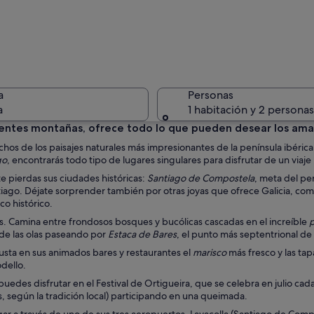
Interior 
a
Personas
a
1 habitación y 2 personas
entes montañas, ofrece todo lo que pueden desear los amante
uchos de los paisajes naturales más impresionantes de la península ibérica
Una esta
go
, encontrarás todo tipo de lugares singulares para disfrutar de un viaje
te pierdas sus ciudades históricas:
Santiago de Compostela
, meta del pe
ntiago. Déjate sorprender también por otras joyas que ofrece Galicia, com
co histórico.
ras. Camina entre frondosos bosques y bucólicas cascadas en el increíble
p
n edificios históricos, una torre destacada y cafés al aire libre.
 de las olas paseando por
Estaca de Bares
, el punto más septentrional de 
gusta en sus animados bares y restaurantes el
marisco
más fresco y las ta
dello.
 puedes disfrutar en el Festival de Ortigueira, que se celebra en julio c
jas, según la tradición local) participando en una queimada.