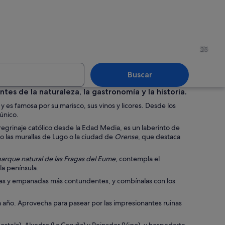
de una iglesia ornamentada con altos techos abovedados, intrincados detalle
Un parque con un estanque, c
25
Buscar
s de la naturaleza, la gastronomía y la historia.
 y es famosa por su marisco, sus vinos y licores. Desde los
tua en un parque con un sendero pavimentado y bancos.
Un jardín con un sendero de g
 único.
regrinaje católico desde la Edad Media, es un laberinto de
o las murallas de Lugo o la ciudad de
Orense
, que destaca
arque natural de las Fragas del Eume
, contempla el
la península.
pas y empanadas más contundentes, y combínalas con los
ada año. Aprovecha para pasear por las impresionantes ruinas