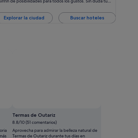
sinfín de posibilidades para todos los gustos. Sin duda tus
vacaciones en Sanxenxo serán memorables, en la capital
turística de las Rías Baixas, que ha sido y será destino para
quienes quieran disfrutar de un entorno inigualable de
Explorar la ciudad
Buscar hoteles
hermosas playas vírgenes y paisajes naturales, sin
prescindir de las comodidades y el entretenimiento de los
destinos vacacionales de verano.
Termas de Outariz
8.8/10 (51 comentarios)
oria
Aprovecha para admirar la belleza natural de
 más
Termas de Outariz durante tus días en