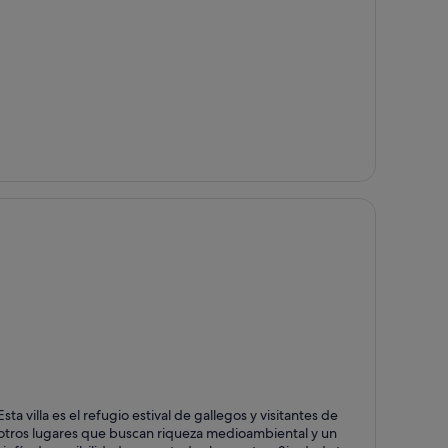
anxenxo
Esta villa es el refugio estival de gallegos y visitantes de
ntos fuertes: Spas, Playas y Mar
otros lugares que buscan riqueza medioambiental y un