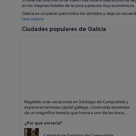
Si reservas una oferta de vuelo más hotel a Galicia podrás ll
en los mejores hoteles de la zona a precios muy económicos.
Galicia es un placer para todos los sentidos y deja un recuerd
Leer menos
Ciudades populares de Galicia
Santiago de Compostela
Regálate unas vacaciones en Santiago de Compostela y
Puntos fuertes: Patrimonio
explora la hermosa capital gallega, construida alrededor
histórico, Catedrales y
de un magnífico templo que honra a uno de los doce
Cultura
Apóstoles. Te sorprenderá la cantidad de puntos históricos
¿Por qué visitarla?
que encontrarás a tu paso, ya sean museos, iglesias o
palacios.
Catedral de Santiago de Compostela