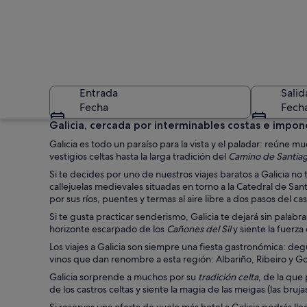
Entrada
Salid
Fecha
Fech
Galicia, cercada por interminables costas e impon
Galicia es todo un paraíso para la vista y el paladar: reúne m
vestigios celtas hasta la larga tradición del
Camino de Santia
Si te decides por uno de nuestros viajes baratos a Galicia no 
callejuelas medievales situadas en torno a la Catedral de Sa
por sus ríos, puentes y termas al aire libre a dos pasos del cas
Si te gusta practicar senderismo, Galicia te dejará sin palab
Una calle animada co
horizonte escarpado de los
Cañones del Sil
y siente la fuerza
Los viajes a Galicia son siempre una fiesta gastronómica: de
vinos que dan renombre a esta región: Albariño, Ribeiro y Go
Galicia sorprende a muchos por su
tradición celta
, de la que
de los castros celtas y siente la magia de las meigas (las bru