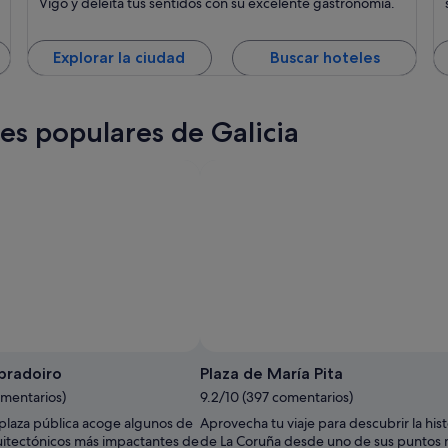
Vigo y deleita tus sentidos con su excelente gastronomía.
Explorar la ciudad
Buscar hoteles
nes populares de Galicia
bradoiro
Plaza de María Pita
omentarios)
9.2/10 (397 comentarios)
plaza pública acoge algunos de
Aprovecha tu viaje para descubrir la hist
quitectónicos más impactantes de
de La Coruña desde uno de sus puntos