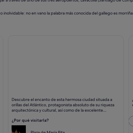
egar a través de uno de sus tres aeropuertos, Lavacolla (Santiago de Com
o inolvidable: no en vano la palabra más conocida del gallego es morriña (
La Coruña
T
Descubre el encanto de esta hermosa ciudad situada a
Puntos fuertes: Playas, Patrimonio histórico y Paseos
P
orillas del Atlántico, protagonista absoluto de su riqueza
a
arquitectónica y cultural, así como de la excelente
gastronomía y belleza natural de la que goza esta capital
¿Por qué visitarla?
gallega.
Plaza de María Pita