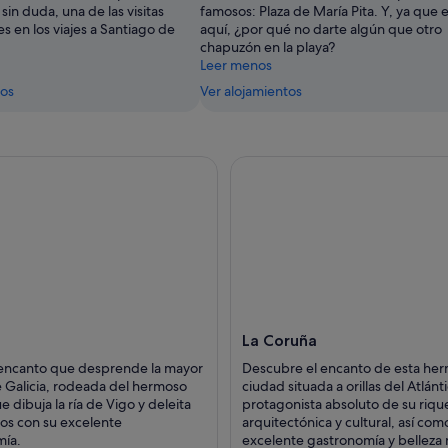
 sin duda, una de las visitas
famosos: Plaza de María Pita. Y, ya que 
s en los viajes a Santiago de
aquí, ¿por qué no darte algún que otro
chapuzón en la playa?
Leer menos
tos
Ver alojamientos
La Coruña
 encanto que desprende la mayor
Descubre el encanto de esta he
 Galicia, rodeada del hermoso
ciudad situada a orillas del Atlánt
e dibuja la ría de Vigo y deleita
protagonista absoluto de su riqu
dos con su excelente
arquitectónica y cultural, así com
mía.
excelente gastronomía y belleza 