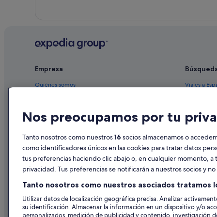
Apartamentos en Oleiros
Empresa
Búsqued
Quiénes somos
Viajes a Esp
Empleo
Hoteles en 
Nos preocupamos por tu priva
Anuncia tu alojamiento
Alquileres 
Publicidad
Paquetes de
Tanto nosotros como nuestros
16
socios almacenamos o accedemos
Prensa
Vuelos bara
como identificadores únicos en las cookies para tratar datos per
tus preferencias haciendo clic abajo o, en cualquier momento, a t
Alquiler de
privacidad. Tus preferencias se notificarán a nuestros socios y n
Todos los a
Tanto nosotros como nuestros asociados tratamos l
Utilizar datos de localización geográfica precisa. Analizar activamente
su identificación. Almacenar la información en un dispositivo y/o acc
personalizados, medición de publicidad y contenido, investigación de