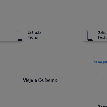
Entrada
Salid
Fecha
Fech
Ver mapa
Los mejo
Pensió
Un paisaje urbano c
Viaja a Guísamo
Pen