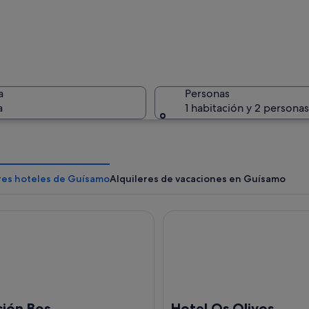
Un pueblo
a
Personas
a
1 habitación y 2 personas
Un puente
res hoteles de Guísamo
Alquileres de vacaciones en Guísamo
n Bos
Hotel Os Olivos
ostero con una playa arenosa, un mar azul cristalino y una hilera de edificios 
sión Bos
Hotel Os Olivos