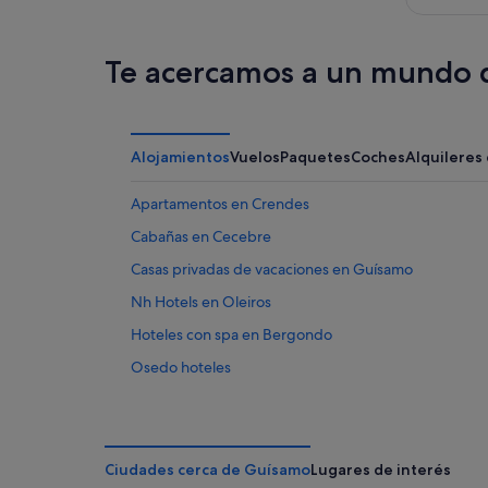
ago
-
9
ago
Te acercamos a un mundo d
Alojamientos
Vuelos
Paquetes
Coches
Alquileres
Apartamentos en Crendes
Cabañas en Cecebre
Casas privadas de vacaciones en Guísamo
Nh Hotels en Oleiros
Hoteles con spa en Bergondo
Osedo hoteles
Hotusa hoteles en Lubre
Apartoteles en Guísamo
Casas rurales en Cecebre
Ciudades cerca de Guísamo
Lugares de interés