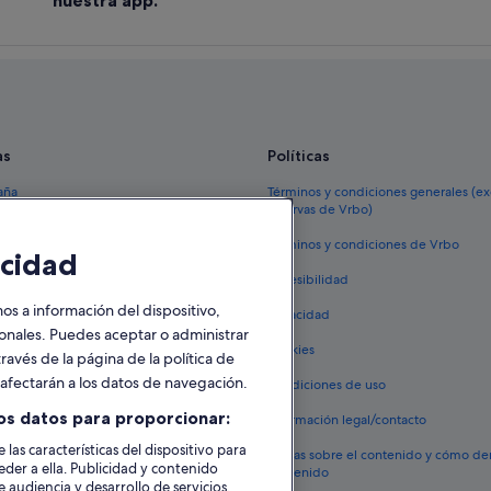
Casas rurales en Crendes
as
Políticas
aña
Términos y condiciones generales (e
reservas de Vrbo)
España
Términos y condiciones de Vrbo
cidad
vacacionales España
Accesibilidad
 viaje a España
 a información del dispositivo,
Privacidad
tos en España
sonales. Puedes aceptar o administrar
Cookies
ravés de la página de la política de
 coches en España
o afectarán a los datos de navegación.
Condiciones de uso
lojamientos
os datos para proporcionar:
Información legal/contacto
 las características del dispositivo para
Pautas sobre el contenido y cómo de
eder a ella. Publicidad y contenido
contenido
 audiencia y desarrollo de servicios.