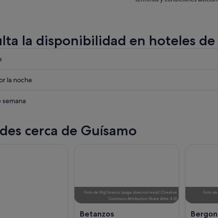
lta la disponibilidad en hoteles d
eba
e
eba
r la noche
eba
de semana
des cerca de Guísamo
Foto
de
Mgl.branco (page does not exist)
(
Creative
Foto
d
Commons Attribution-Share Alike 4.0
)
Betanzos
Bergo