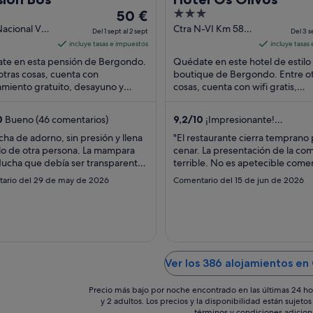
El
3
50 €
precio
out
Nacional VI,
Ctra N-VI Km 580
Del 1 sept al 2 sept
Del 3 s
80
Bergondo La
es
of
incluye tasas e impuestos
incluye tasas
ndo La
Coruna
de
5
te en esta pensión de Bergondo.
Quédate en este hotel de estilo
a
50 €
otras cosas, cuenta con
boutique de Bergondo. Entre ot
miento gratuito, desayuno y
por
cosas, cuenta con wifi gratis,
io de habitaciones. Dos
aparcamiento gratuito y desayu
noche
iones turísticas populares ...
atracciones turísticas ...
del
0
Bueno (46 comentarios)
9,2
/
10
¡Impresionante!
1
(134 comentarios)
cha de adorno, sin presión y llena
"El restaurante cierra temprano 
sept
lo de otra persona. La mampara
cenar. La presentación de la co
al
ducha que debía ser transparente
terrible. No es apetecible comer
2
de restos de jabón. Arañas por
cama dura. El elevador llega has
ario del 29 de may de 2026
Comentario del 15 de jun de 2026
partes, paredes que parecían de
piso y hay 3."
sept
y se escuchaba todo. Sabanas y
 sucias."
Ver los 386 alojamientos e
Precio más bajo por noche encontrado en las últimas 24 ho
y 2 adultos. Los precios y la disponibilidad están sujet
términos y condiciones adicion