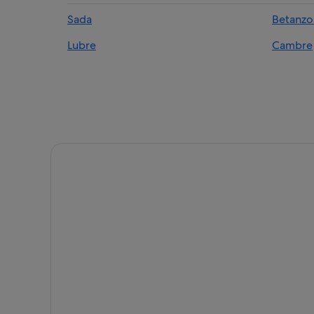
Chalets en Lubre
Sada
Betanzo
Villas en Bergondo
Lubre
Cambre
Casas de huéspedes en Guísamo
Casas privadas de vacaciones en Bergondo
B&B en Cecebre
Apartoteles en Bergondo
Bergondo hoteles
Chalets en Bergondo
Lubre hoteles
Hoteles con piscina en Oleiros
Casas de campo en Crendes
Casas rurales en Betanzos
Crendes hoteles
Residences en Betanzos
Hoteles baratos en Oleiros