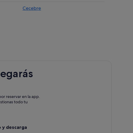
Cecebre
legarás
or reservar en la app.
estionas todo tu
o
o y descarga