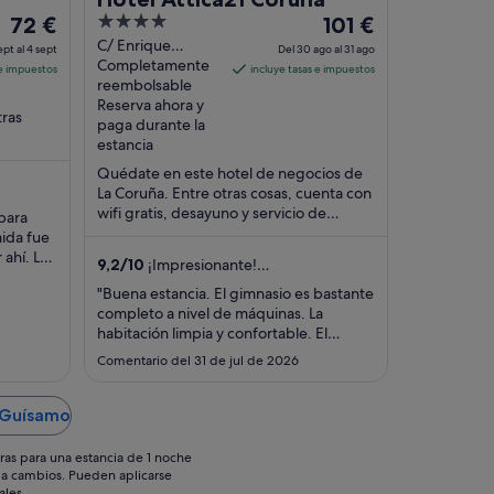
El
4
El
72 €
101 €
precio
out
precio
C/ Enrique
ept al 4 sept
Del 30 ago al 31 ago
Mariñas, 34 A
Completamente
es
of
es
 e impuestos
incluye tasas e impuestos
Coruña A Coruña
reembolsable
de
5
de
Reserva ahora y
72 €
101 €
ras
paga durante la
por
por
estancia
no. Dos
noche
noche
Quédate en este hotel de negocios de
del
del
La Coruña. Entre otras cosas, cuenta con
3
30
wifi gratis, desayuno y servicio de
para
sept
ago
habitaciones. Dos atracciones turísticas
mida fue
al
populares ...
al
 ahí. La
9,2
/
10
¡Impresionante!
4
31
ta el 2o
(481 comentarios)
"Buena estancia. El gimnasio es bastante
sept
ago
completo a nivel de máquinas. La
habitación limpia y confortable. El
parking muy cómodo y con plazas de
Comentario del 31 de jul de 2026
buen tamaño, con entrada automática
por matrícula. ¡Para repetir!"
n Guísamo
ras para una estancia de 1 noche
os a cambios. Pueden aplicarse
ales.