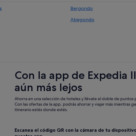
Casas rurales en Bergondo
s
Bergondo
Villas en Oleiros
Abegondo
Cabañas en Guísamo
Pensiones en Bergondo
Albergues en Cecebre
Sercotel Hotels en Lubre
Pensiones en Cecebre
Casas rurales en Bribes
Con la app de Expedia l
Pensiones en Guísamo
aún más lejos
Condominios en Oleiros
Hoteles de 3 estrellas en Guísamo
Ahorra en una selección de hoteles y llévate el doble de puntos p
Casas de huéspedes en Bergondo
Con las ofertas de la app, podrás ahorrar y viajar más mientras g
itinerario estés donde estés.
Apartamentos en Betanzos
Independent hoteles en Bergond
Escanea el código QR con la cámara de tu dispositiv
Hoteles con bar en Guísamo
nuestra app.