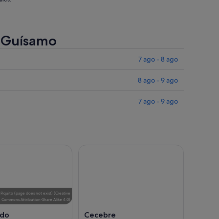
e Guísamo
7 ago - 8 ago
8 ago - 9 ago
7 ago - 9 ago
e
Piquito (page does not exist)
(
Creative
Commons Attribution-Share Alike 4.0
)
ndo
Cecebre