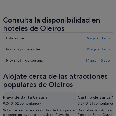
Consulta la disponibilidad en
hoteles de Oleiros
Comprueba
Esta noche
9 ago - 10 ago
los
precios
Comprueba
Mañana por la noche
10 ago - 11 ago
en
los
Oleiros
precios
Comprueba
Próximo fin de semana
14 ago - 16 ago
para
en
los
esta
Oleiros
precios
Alójate cerca de las atracciones
noche,
para
en
9
mañana
Oleiros
populares de Oleiros
ago
por
para
-
la
el
Playa de Santa Cristina
Castillo de Santa C
10
noche,
próximo
ago
9.0/10 (52 comentarios)
10
9.2/10 (31 comentarios)
fin
ago
de
Si lo que buscas son unos días de tranquilidad,
Descubre la historia má
-
semana,
deberías aprovechar para visitar Playa de
Porto de Santa Cruz de