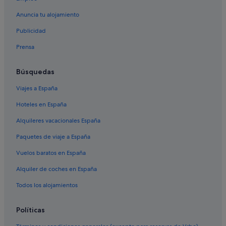
Casas rurales en Montrove
Anuncia tu alojamiento
Pensiones en Oleiros
Publicidad
Hoteles románticos en Oleiros
Prensa
Casas rurales en Oleiros
Búsquedas
Cabañas en Montrove
Viajes a España
Moteles en Oleiros
Hoteles en España
La Coruña hoteles
Nh Hotels en Oleiros
Alquileres vacacionales España
Hoteles en la playa en Oleiros
Paquetes de viaje a España
Hoteles con piscina en Oleiros
Vuelos baratos en España
Hoteles boutique en Oleiros
Alquiler de coches en España
Todos los alojamientos
Políticas