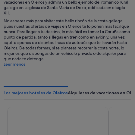
vacaciones en Oleiros y admira un bello ejemplo del románico rural
gallego en la iglesia de Santa María de Dexo, edificada en el siglo
XII.
No esperes más para visitar este bello rincón de la costa gallega,
pues nuestras ofertas de viajes en Oleiros te lo ponen más fácil que
nunca. Para llegar a tu destino, lo más fácil es tomar La Coruña como
punto de partida, tanto si llegas en tren como en avión y, una vez
aquí, dispones de distintas líneas de autobús que te llevarán hasta
Oleiros. De todas formas, si te planteas recorrer la costa norte, lo
mejor es que dispongas de un vehículo privado o de alquiler para
que nada te detenga.
Leer menos
Los mejores hoteles de Oleiros
Alquileres de vacaciones en Ole
Noa Boutique Hotel
Hotel Farand