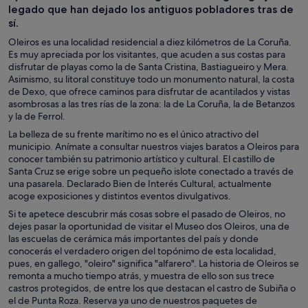
legado que han dejado los antiguos pobladores tras de
sí.
Oleiros es una localidad residencial a diez kilómetros de La Coruña.
Es muy apreciada por los visitantes, que acuden a sus costas para
disfrutar de playas como la de Santa Cristina, Bastiagueiro y Mera.
Asimismo, su litoral constituye todo un monumento natural, la costa
de Dexo, que ofrece caminos para disfrutar de acantilados y vistas
asombrosas a las tres rías de la zona: la de La Coruña, la de Betanzos
y la de Ferrol.
La belleza de su frente marítimo no es el único atractivo del
municipio. Anímate a consultar nuestros viajes baratos a Oleiros para
conocer también su patrimonio artístico y cultural. El castillo de
Santa Cruz se erige sobre un pequeño islote conectado a través de
una pasarela. Declarado Bien de Interés Cultural, actualmente
acoge exposiciones y distintos eventos divulgativos.
Si te apetece descubrir más cosas sobre el pasado de Oleiros, no
dejes pasar la oportunidad de visitar el Museo dos Oleiros, una de
las escuelas de cerámica más importantes del país y donde
conocerás el verdadero origen del topónimo de esta localidad,
pues, en gallego, "oleiro" significa "alfarero". La historia de Oleiros se
remonta a mucho tiempo atrás, y muestra de ello son sus trece
castros protegidos, de entre los que destacan el castro de Subiña o
el de Punta Roza. Reserva ya uno de nuestros paquetes de