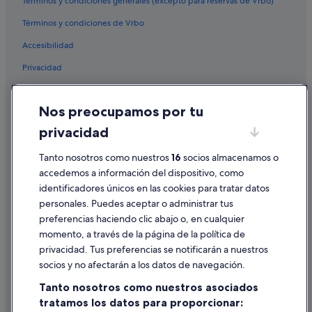
Términos y condiciones generales (excepto para reservas de Vrbo)
Términos y condiciones de Vrbo
Accesibilidad
Privacidad
Cookies
Nos preocupamos por tu
Condiciones de uso
privacidad
Información legal/contacto
Tanto nosotros como nuestros
16
socios almacenamos o
Pautas sobre el contenido y cómo denunciar contenido
accedemos a información del dispositivo, como
identificadores únicos en las cookies para tratar datos
Ayuda
personales. Puedes aceptar o administrar tus
Ayuda
preferencias haciendo clic abajo o, en cualquier
momento, a través de la página de la política de
Cancelar un vuelo
privacidad. Tus preferencias se notificarán a nuestros
Cancelar una reserva de hotel o de un alquiler vacacional
socios y no afectarán a los datos de navegación.
Plazos de reembolso
Tanto nosotros como nuestros asociados
tratamos los datos para proporcionar:
Utilizar un cupón de Expedia