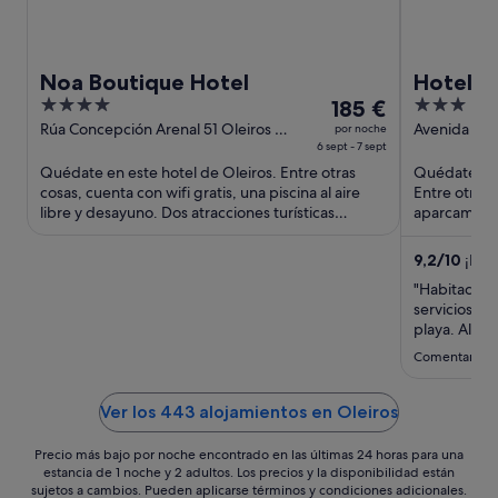
Noa Boutique Hotel
Hotel F
4
El
3
185 €
Hotel C
out
precio
out
Rúa Concepción Arenal 51 Oleiros A
Avenida de l
por noche
Coruña
6 sept - 7 sept
of
es
of
Quédate en este hotel de Oleiros. Entre otras
Quédate en e
5
de
5
cosas, cuenta con wifi gratis, una piscina al aire
Entre otras 
185 €
libre y desayuno. Dos atracciones turísticas
aparcamiento
por
populares que se ...
atracciones t
noche
9,2
/
10
¡Impr
del
"Habitación
6
servicios a 
sept
playa. Alta
al
Comentario de
7
sept
Ver los 443 alojamientos en Oleiros
Precio más bajo por noche encontrado en las últimas 24 horas para una
estancia de 1 noche y 2 adultos. Los precios y la disponibilidad están
sujetos a cambios. Pueden aplicarse términos y condiciones adicionales.