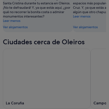
Santa Cristina durante tu estancia en Oleiros.
espacios más populares:
11
14
¡No te defraudará! Y, ya que estás aquí, ¿por
Cruz. Y, ya que estás aq
ago
ago
qué no recorrer la bonita costa o admirar
algún que otro chapuzón
-
monumentos interesantes?
Leer menos
16
Leer menos
ago
Ver alojamientos
Ver alojamientos
Ciudades cerca de Oleiros
La Coruña
Campose