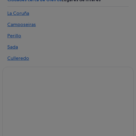
Villas en Oleiros
La Coruña
Hoteles cápsula en Oleiros
Camposeiras
Residences en Montrove
Hoteles baratos en Oleiros
Perillo
Hoteles de 5 estrellas en Porto de Santa Cruz
Sada
Cabañas en Porto de Santa Cruz
Culleredo
B&B en Oleiros
Bergondo
Hoteles históricos en Oleiros
Montrove
Casas privadas de vacaciones en Oleiros
Hoteles con bar en Oleiros
Fonteculler
Cabañas en Oleiros
Bastiagueiro
Villas en Montrove
Porto de Santa Cruz
Apartoteles en Oleiros
Cecebre
Apartamentos en Oleiros
Condominios en Oleiros