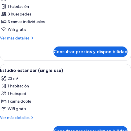
las
1 habitación
fotos
de
3 huéspedes
Estudio
3 camas individuales
estándar
Wifi gratis
(adult
Más
Ver más detalles
extra
detalles
bed)
de
Consultar precios y disponibilidad
Estudio
estándar
(adult
Abrir
Habitación de hotel con dos camas, un 
7
extra
Estudio estándar (single use)
todas
bed)
23 m²
las
1 habitación
fotos
de
1 huésped
Estudio
1 cama doble
estándar
Wifi gratis
(single
Más
Ver más detalles
use)
detalles
de