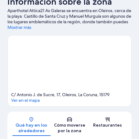
Información sobre la zona
Aparthotel Attica21 As Galeras se encuentra en Oleiros, cerca de
la playa. Castillo de Santa Cruz y Manuel Murguía son algunos de
los lugares emblemáticos de la región, donde también puedes
acercarte a Real Club de Golf de La Coruña y Puerto de Ferrol si
Mostrar más
buscas unas vacaciones activas. Casa de las Ciencias y Fundación
Luis Seoane también merecen la pena.
Ver guía de viaje de
Oleiros
Ver más apartoteles en Oleiros
C/ Antonio J. de Sucre, 17, Oleiros, La Coruna, 15179
Ver en el mapa
Mapa
Qué hay en los
Cómo moverse
Restaurantes
alrededores
por la zona