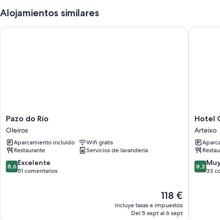
Alojamientos similares
Pazo do Río
Hotel Co
Pazo
Hotel
Pazo do Río
Hotel 
do
Costa
Oleiros
Arteixo
Río
Atlántic
Aparcamiento incluido
Wifi gratis
Aparca
Oleiros
Arteixo
Restaurante
Servicios de lavandería
Restau
8.6
8.2
Excelente
Muy
8,6
8,2
sobre
sobre
51 comentarios
33 c
10,
10,
Excelente,
Muy
El
118 €
51 comentarios
bueno,
precio
incluye tasas e impuestos
33 come
actual
Del 5 sept al 6 sept
es