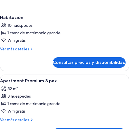
Habitación
10 huéspedes
1 cama de matrimonio grande
Wifi gratis
Más
Ver más detalles
detalles
de
Consultar precios y disponibilidad
Habitación
Abrir
Una habitación de hotel moderna con u
4
Apartment Premium 3 pax
todas
52 m²
las
3 huéspedes
fotos
de
1 cama de matrimonio grande
Apartment
Wifi gratis
Premium
Más
Ver más detalles
3
detalles