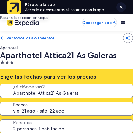
Pásate a la app
Accede a descuentos al instante con la app
Pasar a la sección principal
Descargar app
Ver todos los alojamientos
Apartotel
Aparthotel Attica21 As Galeras
Alojamiento
de
3.0 estrellas
Elige las fechas para ver los precios
¿A dónde vas?
Fechas
Personas