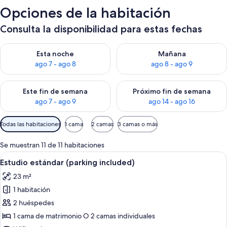
Opciones de la habitación
Consulta la disponibilidad para estas fechas
Consulta la disponibilidad para esta noche, ago 7 - ago 8
Consulta la disponibilidad pa
Esta noche
Mañana
ago 7 - ago 8
ago 8 - ago 9
Consulta la disponibilidad para este fin de semana, ago 7 - ag
Consulta la disponibilidad par
Este fin de semana
Próximo fin de semana
ago 7 - ago 9
ago 14 - ago 16
Filtros
Todas las habitaciones
1 cama
2 camas
3 camas o más
disponibles
para
Se muestran 11 de 11 habitaciones
las
Abrir
Habitación de hotel con dos camas, un 
4
Estudio estándar (parking included)
habitaciones
todas
23 m²
las
1 habitación
fotos
de
2 huéspedes
Estudio
1 cama de matrimonio O 2 camas individuales
estándar