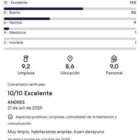
140
10 - Excelente
140
comentarios
82
8 - Bueno
82
de
comentarios
un
9
6 - Normal
9
de
total
comentarios
un
1
4 - Mediocre
1
de
de
total
comentarios
233
un
1
2 - Horrible
1
de
de
con
total
comentarios
233
un
una
de
de
con
total
puntuación
233
un
una
de
9,2
8,6
9,0
de
con
total
puntuación
233
Limpieza
Ubicación
Personal
10
una
de
de
con
Comentarios
-
puntuación
233
8
Comentario verificado
una
Excelente
de
con
-
puntuación
10/10 Excelente
6
una
Bueno
de
-
puntuación
ANDRES
4
Normal
21 de oct de 2025
de
-
2
Aspectos positivos: Limpieza, comodidad de la habitación y
Mediocre
-
comunicación
Horrible
Muy limpio, habitaciones amplias, buen desayuno
Se alojó 1 noche en octubre de 2025