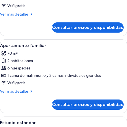
Premium
Wifi gratis
Más
Ver más detalles
detalles
de
Consultar precios y disponibilidad
Apartamento
Premium
Abrir
Frigorífico, microondas, horno y tost
3
Apartamento familiar
todas
70 m²
las
2 habitaciones
fotos
de
6 huéspedes
Apartamento
1 cama de matrimonio y 2 camas individuales grandes
familiar
Wifi gratis
Más
Ver más detalles
detalles
de
Consultar precios y disponibilidad
Apartamento
familiar
Abrir
Habitación de hotel con dos camas, un 
9
Estudio estándar
todas