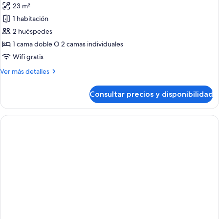
23 m²
las
1 habitación
fotos
de
2 huéspedes
Estudio
1 cama doble O 2 camas individuales
estándar
Wifi gratis
Más
Ver más detalles
detalles
de
Consultar precios y disponibilidad
Estudio
estándar