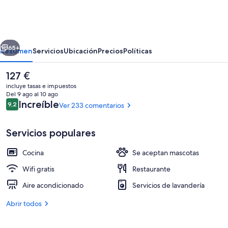
Attica21
As
Galeras
erior
Siguiente
65+
Resumen
Servicios
Ubicación
Precios
Políticas
El
127 €
precio
incluye tasas e impuestos
actual
Del 9 ago al 10 ago
es
Comentarios
Increíble
9,2
Ver 233 comentarios
9,2 de 10
de
127 €
Servicios populares
Cocina
Se aceptan mascotas
Jardines del alojamiento
Wifi gratis
Restaurante
Aire acondicionado
Servicios de lavandería
Abrir todos