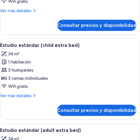
Wifi gratis
(parking
Más
Ver más detalles
included)
detalles
de
Consultar precios y disponibilidad
Estudio
estándar
(parking
Abrir
Habitación de hotel con dos camas, un 
9
included)
Estudio estándar (child extra bed)
todas
34 m²
las
1 habitación
fotos
de
3 huéspedes
Estudio
3 camas individuales
estándar
Wifi gratis
(child
Más
Ver más detalles
extra
detalles
bed)
de
Consultar precios y disponibilidad
Estudio
estándar
(child
Abrir
Habitación de hotel con dos camas, un 
9
extra
Estudio estándar (adult extra bed)
todas
bed)
34 m²