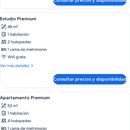
Consultar precios y disponibilidad
Estudio
estándar
(single
Abrir
Una habitación de hotel moderna con u
18
use)
Estudio Premium
todas
48 m²
las
1 habitación
fotos
de
2 huéspedes
Estudio
1 cama de matrimonio
Premium
Wifi gratis
Más
Ver más detalles
detalles
de
Consultar precios y disponibilidad
Estudio
Premium
Abrir
Caja fuerte, escritorio, sistema de inso
14
Apartamento Premium
todas
52 m²
las
1 habitación
fotos
de
4 huéspedes
Apartamento
1 cama de matrimonio