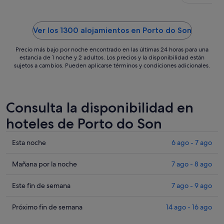
Ver los 1300 alojamientos en Porto do Son
Precio más bajo por noche encontrado en las últimas 24 horas para una
estancia de 1 noche y 2 adultos. Los precios y la disponibilidad están
sujetos a cambios. Pueden aplicarse términos y condiciones adicionales.
Consulta la disponibilidad en
hoteles de Porto do Son
Comprueba
Esta noche
6 ago - 7 ago
los
precios
Comprueba
Mañana por la noche
7 ago - 8 ago
en
los
Porto
precios
Comprueba
Este fin de semana
7 ago - 9 ago
do
en
los
Son
Porto
precios
Comprueba
Próximo fin de semana
14 ago - 16 ago
para
do
en
los