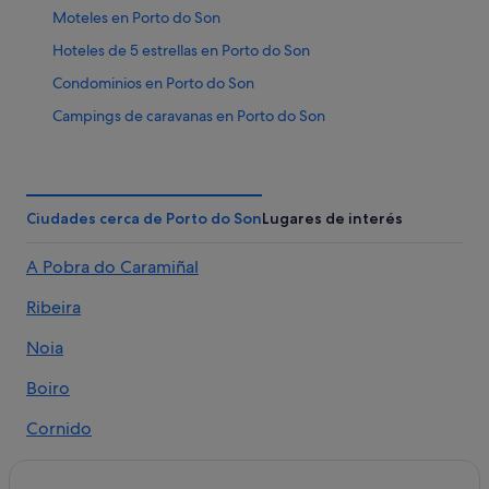
Moteles en Porto do Son
Hoteles de 5 estrellas en Porto do Son
Condominios en Porto do Son
Campings de caravanas en Porto do Son
Casas privadas de vacaciones en Porto do Son
Hoteles históricos en Porto do Son
Casas de huéspedes en Porto do Son
Ciudades cerca de Porto do Son
Lugares de interés
B&B en Portosín
A Pobra do Caramiñal
Hoteles con piscina en Muros
Ribeira
Villas en Porto do Son
Albergues en Barona
Noia
Moteles en Muros
Boiro
Hoteles para familias en Porto do Son
Cornido
Cabañas en Portosín
Lousame
Residences en San Francisco