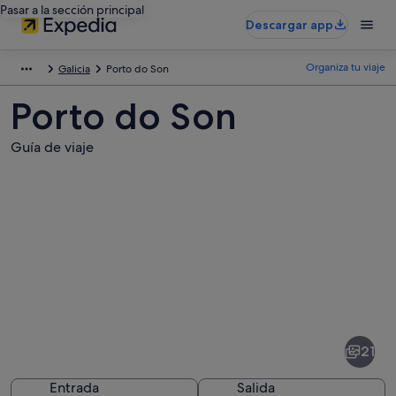
Pasar a la sección principal
Descargar app
Organiza tu viaje
Galicia
Porto do Son
Porto do Son
Guía de viaje
Fotos
de
Porto
21
do
Son
Entrada
Salida