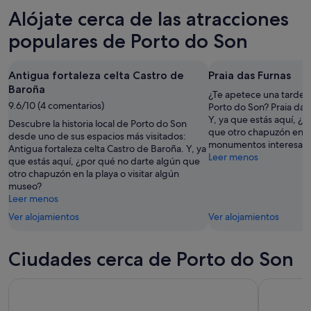
esta
Son
Porto
precios
Alójate cerca de las atracciones
noche,
para
do
en
6
mañana
Son
Porto
populares de Porto do Son
ago
por
para
do
-
la
este
Son
Antigua fortaleza celta Castro de
Praia das Furnas
7
noche,
fin
para
Baroña
ago
7
de
el
¿Te apetece una tarde d
9.6/10 (4 comentarios)
ago
semana,
próximo
Porto do Son? Praia das
Y, ya que estás aquí, ¿
-
7
fin
Descubre la historia local de Porto do Son
que otro chapuzón en la
8
ago
desde uno de sus espacios más visitados:
de
monumentos interesan
Antigua fortaleza celta Castro de Baroña. Y, ya
ago
-
semana,
Leer menos
que estás aquí, ¿por qué no darte algún que
9
14
otro chapuzón en la playa o visitar algún
ago
ago
museo?
-
Leer menos
16
Ver alojamientos
Ver alojamientos
ago
Ciudades cerca de Porto do Son