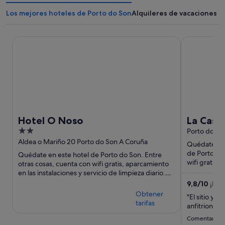
Los mejores hoteles de Porto do Son
Alquileres de vacaciones e
Hotel O Noso
La Casa de
Hotel O Noso
La Casa de To
2
ZA con
Porto do Son
out
Aldea o Mariño 20 Porto do Son A Coruña
Quédate en 
of
de Porto do 
Quédate en este hotel de Porto do Son. Entre
5
wifi gratis, 
otras cosas, cuenta con wifi gratis, aparcamiento
atracciones t
en las instalaciones y servicio de limpieza diario.
Dos atracciones ...
9,8
/
10
¡Exc
(142 coment
Obtener
"El sitio y l
tarifas
anfitriones 
Comentario d