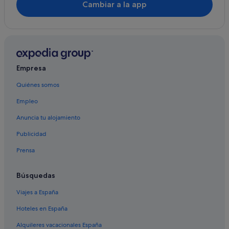
Cambiar a la app
Hoteles de 4 estrellas en Barona
Apartamentos en Porto do Son
Hoteles de golf en Porto do Son
Casas rurales en Porto do Son
Empresa
Hoteles cerca de Antigua fortaleza celta Castro de
Baroña
Quiénes somos
Hotusa hoteles en Porto do Son
Empleo
Casas rurales en Cornido
Anuncia tu alojamiento
Apartoteles en Porto do Son
Publicidad
Pensiones en Porto do Son
Prensa
Pensiones en Portosín
B&B en Porto do Son
Búsquedas
Casas barco en Porto do Son
Viajes a España
Residences en Porto do Son
Hoteles en España
Cornido hoteles
Alquileres vacacionales España