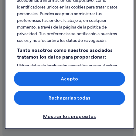
accedemos a información del dispositivo, como
identificadores únicos en las cookies para tratar datos
Ayuda
personales. Puedes aceptar o administrar tus
Ayuda
preferencias haciendo clic abajo o, en cualquier
momento, a través de la página de la política de
Cancelar un vuelo
privacidad. Tus preferencias se notificarán a nuestros
Cancelar una reserva de hotel o de un alquiler vacacional
socios y no afectarán a los datos de navegación.
Plazos de reembolso
Tanto nosotros como nuestros asociados
tratamos los datos para proporcionar:
Utilizar un cupón de Expedia
Utilizar datos de localización geográfica precisa. Analizar
Documentos para viajes internacionales
activamente las características del dispositivo para su
identificación. Almacenar la información en un dispositivo
Acepto
y/o acceder a ella. Publicidad y contenido personalizados,
medición de publicidad y contenido, investigación de
audiencia y desarrollo de servicios.
© 2026 Expedia, Inc., una empresa de Expedia Group. Todos los
Rechazarlas todas
Lista de asociados (proveedores)
derechos reservados. Expedia y el logotipo de Expedia son marcas
comerciales o marcas comerciales registradas de Expedia, Inc.
Vacationspot, S.L., Agencia de Viajes, I-AV-0000631.3.
Mostrar los propósitos