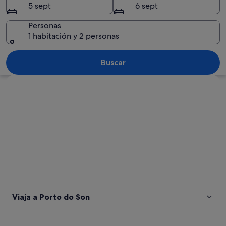
5 sept
6 sept
Personas
1 habitación y 2 personas
Un paisaje costero rocoso con aguas az
Buscar
Ver mapa
Viaja a Porto do Son