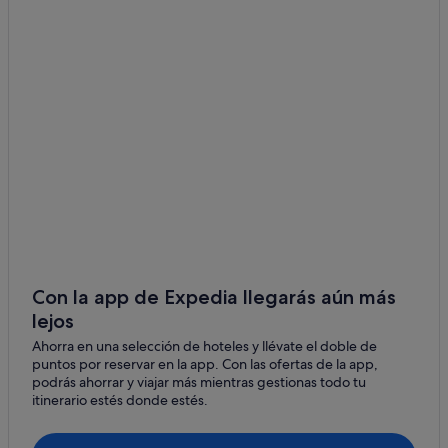
Portosín
Hoteles de negocios en Muros
Cabañas en Porto do Son
Boa
Hoteles con spa en Porto do Son
Serans
Casas de campo en Portosín
Barona
Albergues en Cornido
Teira
B&B en Muros
Albergues en Porto do Son
Goltar
Hoteles de 4 estrellas en Porto do Son
Basoñas
Hoteles que aceptan mascotas en Porto do Son
Casas de campo en Porto do Son
Con la app de Expedia llegarás aún más
lejos
Campings de caravanas en Portosín
Ahorra en una selección de hoteles y llévate el doble de
Porto do Son hoteles
puntos por reservar en la app. Con las ofertas de la app,
Hoteles románticos en Porto do Son
podrás ahorrar y viajar más mientras gestionas todo tu
itinerario estés donde estés.
Barona hoteles
Hoteles de 3 estrellas en Muros