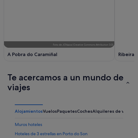
Foto
de
JCNazza
(
Creative Commons Attribution 3.0
)
A Pobra do Caramiñal
Ribeira
Te acercamos a un mundo de
viajes
Alojamientos
Vuelos
Paquetes
Coches
Alquileres de vacaci
Muros hoteles
Hoteles de 3 estrellas en Porto do Son