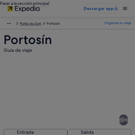
Pasar a la sección principal
Descargar app
Organiza tu viaje
Porto do Son
Portosín
Portosín
Guía de viaje
Fotos
de
Portosín
6
Entrada
Salida