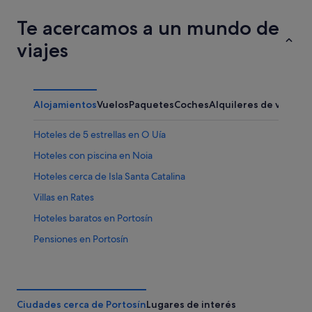
Te acercamos a un mundo de
viajes
Alojamientos
Vuelos
Paquetes
Coches
Alquileres de vacaci
Hoteles de 5 estrellas en O Uía
Hoteles con piscina en Noia
Hoteles cerca de Isla Santa Catalina
Villas en Rates
Hoteles baratos en Portosín
Pensiones en Portosín
Campings de caravanas en Portosín
Porto do Son hoteles
Pensiones en Porto do Son
Ciudades cerca de Portosín
Lugares de interés