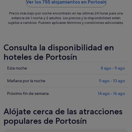
Ver los 755 alojamientos en Portosín
Precio más bajo por noche encontrado en las últimas 24 horas para una
estancia de 1 noche y 2 adultos. Los precios y la disponibilidad están
sujetos a cambios. Pueden aplicarse términos y condiciones adicionales.
Consulta la disponibilidad en
hoteles de Portosín
Comprueba
Esta noche
8 ago - 9 ago
los
precios
Comprueba
Mañana por la noche
9 ago - 10 ago
en
los
Portosín
precios
Comprueba
Próximo fin de semana
14 ago - 16 ago
para
en
los
esta
Portosín
precios
Alójate cerca de las atracciones
noche,
para
en
8
mañana
Portosín
populares de Portosín
ago
por
para
-
la
el