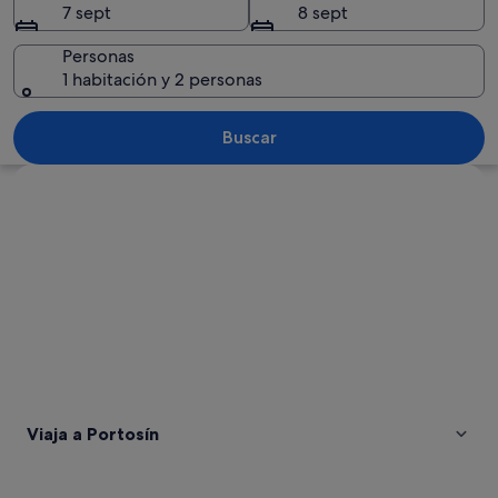
7 sept
8 sept
Personas
1 habitación y 2 personas
Un puerto deportivo con numerosas em
Buscar
Ver mapa
Viaja a Portosín