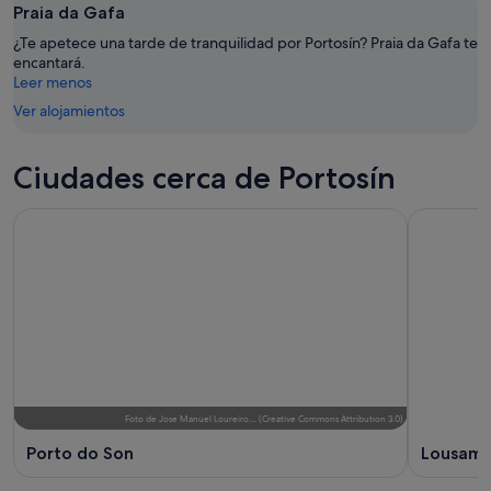
Praia da Gafa
9
noche,
próximo
ago
9
fin
¿Te apetece una tarde de tranquilidad por Portosín? Praia da Gafa te
ago
encantará.
de
Leer menos
-
semana,
10
14
Ver alojamientos
ago
ago
-
Ciudades cerca de Portosín
16
ago
Foto
de
Jose Manuel Loureiro…
(
Creative Commons Attribution 3.0
)
Porto do Son
Lousam