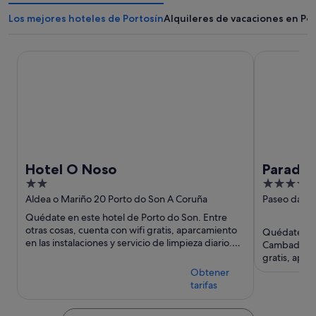
Los mejores hoteles de Portosín
Alquileres de vacaciones en Po
Hotel O Noso
Parador De
Hotel O Noso
Parado
2
4
out
out
Aldea o Mariño 20 Porto do Son A Coruña
Paseo da Ca
Cambados P
of
of
Quédate en este hotel de Porto do Son. Entre
5
5
otras cosas, cuenta con wifi gratis, aparcamiento
Quédate en e
en las instalaciones y servicio de limpieza diario.
Cambados. E
Dos atracciones ...
gratis, apa
atracciones t
Obtener
tarifas