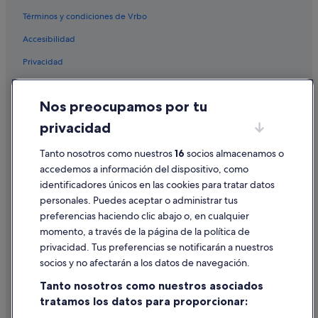
Términos y condiciones de Vrbo
Accesibilidad
Privacidad
Cookies
Nos preocupamos por tu
Condiciones de uso
privacidad
Información legal/contacto
Tanto nosotros como nuestros
16
socios almacenamos o
Pautas sobre el contenido y cómo denunciar contenido
accedemos a información del dispositivo, como
identificadores únicos en las cookies para tratar datos
Ayuda
personales. Puedes aceptar o administrar tus
Ayuda
preferencias haciendo clic abajo o, en cualquier
momento, a través de la página de la política de
Cancelar un vuelo
privacidad. Tus preferencias se notificarán a nuestros
Cancelar una reserva de hotel o de un alquiler vacacional
socios y no afectarán a los datos de navegación.
Plazos de reembolso
Tanto nosotros como nuestros asociados
tratamos los datos para proporcionar:
Utilizar un cupón de Expedia