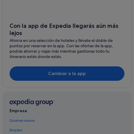
Cornido hoteles
Campings de caravanas en Boa
Hoteles de 3 estrellas en Portosín
Con la app de Expedia llegarás aún más
lejos
Hoteles de 5 estrellas en Portosín
Ahorra en una selección de hoteles y llévate el doble de
Casas de campo en Portosín
puntos por reservar en la app. Con las ofertas de la app,
Boa hoteles
podrás ahorrar y viajar más mientras gestionas todo tu
itinerario estés donde estés.
Hoteles para familias en Portosín
Hoteles que aceptan mascotas en Noia
Cambiar a la app
Hoteles cerca de Iglesia de San Martín
Casas de campo en Porto do Son
Portosín hoteles
Chalets en Porto do Son
Empresa
Casas privadas de vacaciones en Portosín
Quiénes somos
Albergues en O Uía
Empleo
Casas rurales en Cornido