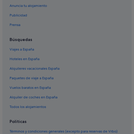
Noia hoteles
Anuncia tu alojamiento
Chalets en Portosín
Publicidad
Hoteles en la playa en Portosín
Prensa
Rusticae hoteles en Noia
Búsquedas
Apartamentos en Portosín
Viajes a España
Independent hoteles en Noia
Hoteles en España
O Uía hoteles
Casas rurales en Portosín
Alquileres vacacionales España
Casas rurales en Noia
Paquetes de viaje a España
Cabañas en O Uía
Vuelos baratos en España
Alquiler de coches en España
Todos los alojamientos
Políticas
Términos y condiciones generales (excepto para reservas de Vrbo)