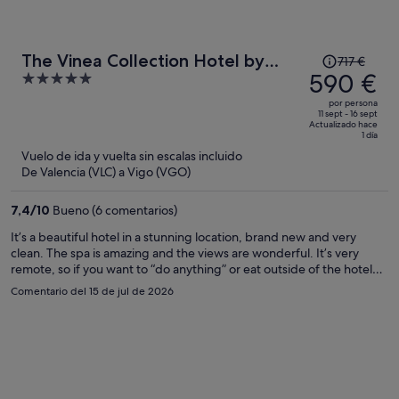
El
The Vinea Collection Hotel by
717 €
precio
590 €
5
Piamonte Hotels
era
out
por persona
de
of
11 sept - 16 sept
Actualizado hace
717 €,
5
1 día
ahora
Vuelo de ida y vuelta sin escalas incluido
es
De Valencia (VLC) a Vigo (VGO)
de
590 €
7,4
/
10
Bueno (6 comentarios)
por
It’s a beautiful hotel in a stunning location, brand new and very
persona
clean. The spa is amazing and the views are wonderful. It’s very
remote, so if you want to “do anything” or eat outside of the hotel
you will need a car. The staff were lovely, even if in some cases they
Comentario del 15 de jul de 2026
spoke limited English (which is understandable).