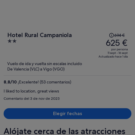
El
Hotel Rural Campaniola
694 €
precio
625 €
2
era
out
por persona
de
of
11 sept - 16 sept
Actualizado hace 1 día
694 €,
5
Vuelo de ida y vuelta sin escalas incluido
ahora
De Valencia (VLC) a Vigo (VGO)
es
de
8,8
/
10
¡Excelente! (53 comentarios)
625 €
por
I liked to location, great views
persona
Comentario del 3 de nov de 2023
Elegir fechas
Alójate cerca de las atracciones