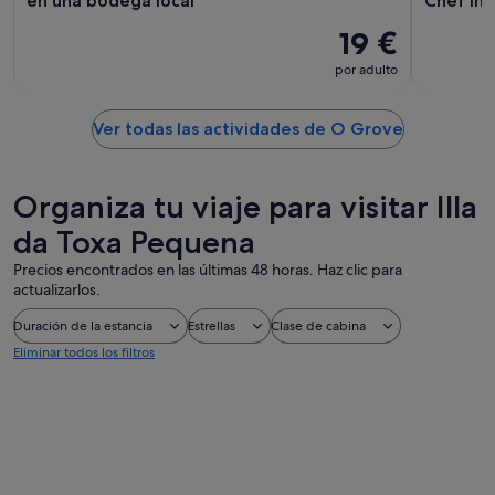
en una bodega local
Chef Ins
19 €
por adulto
Ver todas las actividades de O Grove
Organiza tu viaje para visitar Illa
da Toxa Pequena
Precios encontrados en las últimas 48 horas. Haz clic para
actualizarlos.
Duración de la estancia
Estrellas
Clase de cabina
Eliminar todos los filtros