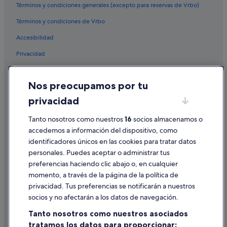
Casas de campo en Isla de La Toja
Términos y condiciones generales (excepto para reservas de Vrbo)
Hoteles en la playa en Isla de La Toja
Términos y condiciones de Vrbo
Hoteles cerca de Torre de San Sadurniño
Accesibilidad
Ardia hoteles
Privacidad
Hoteles cerca de Illote Os Baños
Cookies
Paradores hoteles en Isla de La Toja
Nos preocupamos por tu
Condiciones de uso
Nh Hotels en Isla de La Toja
privacidad
Información legal/contacto
Cabañas en Cambados
Tanto nosotros como nuestros
16
socios almacenamos o
Pautas sobre el contenido y cómo denunciar contenido
Apartamentos en Isla de La Toja
accedemos a información del dispositivo, como
Hoteles históricos en Isla de La Toja
identificadores únicos en las cookies para tratar datos
Ayuda
personales. Puedes aceptar o administrar tus
Chalets en Isla de La Toja
Ayuda
preferencias haciendo clic abajo o, en cualquier
Hoteles con spa en Isla de La Toja
momento, a través de la página de la política de
Cancelar un vuelo
Classic British Hotels en O Grove
privacidad. Tus preferencias se notificarán a nuestros
Cancelar una reserva de hotel o de un alquiler vacacional
socios y no afectarán a los datos de navegación.
Hoteles de golf en O Grove
Plazos de reembolso
Tanto nosotros como nuestros asociados
Hoteles con bodega en Isla de La Toja
tratamos los datos para proporcionar:
Utilizar un cupón de Expedia