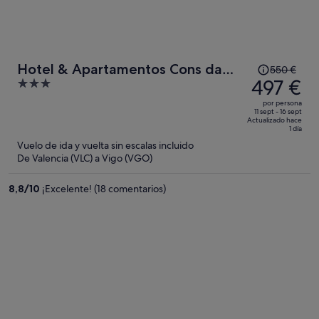
El
Hotel & Apartamentos Cons da
550 €
precio
497 €
3
Garda
era
out
por persona
de
of
11 sept - 16 sept
Actualizado hace
550 €,
5
1 día
ahora
Vuelo de ida y vuelta sin escalas incluido
es
De Valencia (VLC) a Vigo (VGO)
de
497 €
8,8
/
10
¡Excelente! (18 comentarios)
por
persona