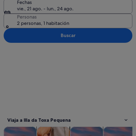
Fechas
vie., 21 ago. - lun., 24 ago.
Personas
2 personas, 1 habitación
Buscar
Ver mapa
Viaja a Illa da Toxa Pequena
Se abre en una pesta
Se abre en
Visitas guiadas y excursiones de un día
Comidas, bebidas y vida nocturna
Visitas privadas y personaliza
Historia y cult