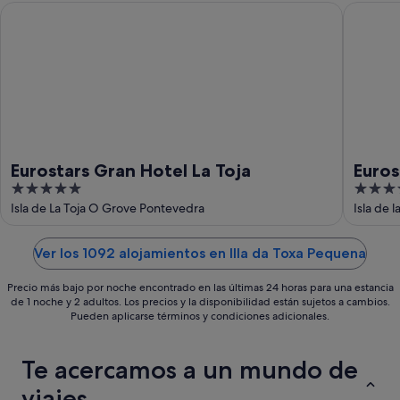
ago
-
semana,
Eurostars Gran Hotel La Toja
Eurostars
9
14
ago
ago
-
16
ago
Eurostars Gran Hotel La Toja
Euros
5
4
out
out
Isla de La Toja O Grove Pontevedra
Isla de 
of
of
5
5
Ver los 1092 alojamientos en Illa da Toxa Pequena
Precio más bajo por noche encontrado en las últimas 24 horas para una estancia
de 1 noche y 2 adultos. Los precios y la disponibilidad están sujetos a cambios.
Pueden aplicarse términos y condiciones adicionales.
Te acercamos a un mundo de
viajes