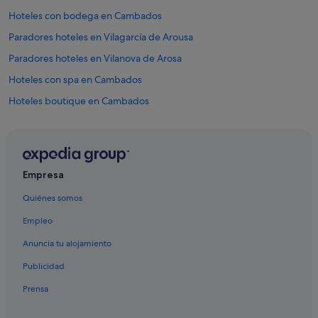
Hoteles con bodega en Cambados
Paradores hoteles en Vilagarcía de Arousa
Paradores hoteles en Vilanova de Arosa
Hoteles con spa en Cambados
Hoteles boutique en Cambados
Condominios en Cambados
Paradores hoteles en Ribadumia
Melia hoteles en Samieira
Empresa
Paradores hoteles en Combarro
Quiénes somos
Rusticae hoteles en Ribadumia
Empleo
Marriott Hotels & Resorts en Sanxenxo
Anuncia tu alojamiento
Casas rurales en Deiro
Publicidad
Casas rurales en Cambados
Prensa
Hoteles cerca de Iglesia de Santa Mariña Dozo
Paradores hoteles en Cambados