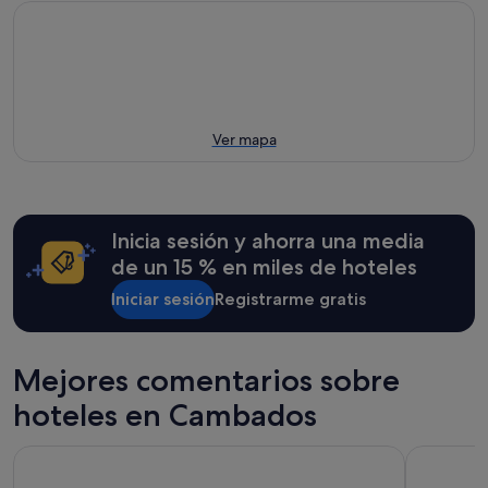
Ver mapa
Inicia sesión y ahorra una media
de un 15 % en miles de hoteles
Iniciar sesión
Registrarme gratis
Mejores comentarios sobre
hoteles en Cambados
Parador de Pontevedra
Hotel Zeni