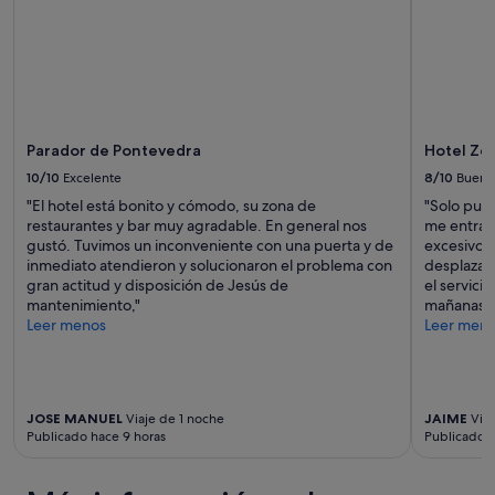
Parador de Pontevedra
Hotel Zen
10/10
Excelente
8/10
Bueno
"El hotel está bonito y cómodo, su zona de
"Solo pued
restaurantes y bar muy agradable. En general nos
me entraba
gustó. Tuvimos un inconveniente con una puerta y de
excesivo; 
inmediato atendieron y solucionaron el problema con
desplazar
gran actitud y disposición de Jesús de
el servici
mantenimiento,"
mañanas a 
Leer menos
Leer men
JOSE MANUEL
Viaje de 1 noche
JAIME
Viaj
Publicado hace 9 horas
Publicado h