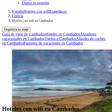
Danos tu opinión
España
Hoteles con wifi
Expedia.es
Galicia
Hoteles con wifi en Cambados
Organiza tu viaje
Guía de viaje de Cambados
Hoteles en Cambados
Alquileres
vacacionales en Cambados
Vuelos a Cambados
Alquiler de coches
en Cambados
Paquetes de vacaciones en Cambados
Hoteles con wifi en Cambados