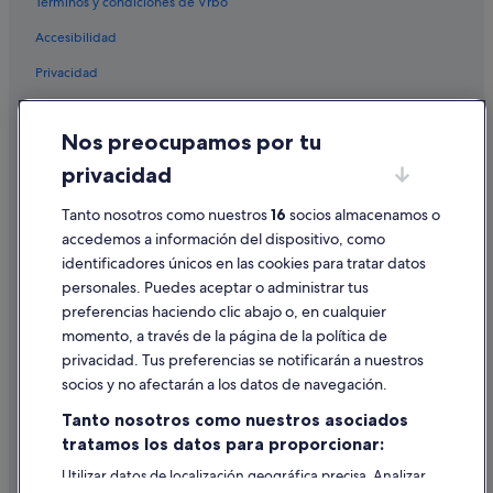
Rusticae hoteles en O Grove
Términos y condiciones de Vrbo
Hoteles con gimnasio en O Grove
Accesibilidad
Hoteles de golf en O Grove
Privacidad
Hoteles que aceptan mascotas en O Grove
Cookies
Casas de campo en O Grove
Nos preocupamos por tu
Condiciones de uso
Casas rurales en O Grove
privacidad
Información legal/contacto
Hoteles con spa en Isla de La Toja
Tanto nosotros como nuestros
16
socios almacenamos o
Pautas sobre el contenido y cómo denunciar contenido
Hoteles con todo incluido en O Grove
accedemos a información del dispositivo, como
identificadores únicos en las cookies para tratar datos
Campings de caravanas en Isla de La Toja
Ayuda
personales. Puedes aceptar o administrar tus
O Grove hoteles
Ayuda
preferencias haciendo clic abajo o, en cualquier
Pensiones en Isla de La Toja
momento, a través de la página de la política de
Cancelar un vuelo
privacidad. Tus preferencias se notificarán a nuestros
Hoteles en la playa en O Grove
Cancelar una reserva de hotel o de un alquiler vacacional
socios y no afectarán a los datos de navegación.
Hoteles históricos en Isla de La Toja
Plazos de reembolso
Tanto nosotros como nuestros asociados
Hoteles con spa en O Grove
tratamos los datos para proporcionar:
Utilizar un cupón de Expedia
Paradores hoteles en O Grove
Utilizar datos de localización geográfica precisa. Analizar
Documentos para viajes internacionales