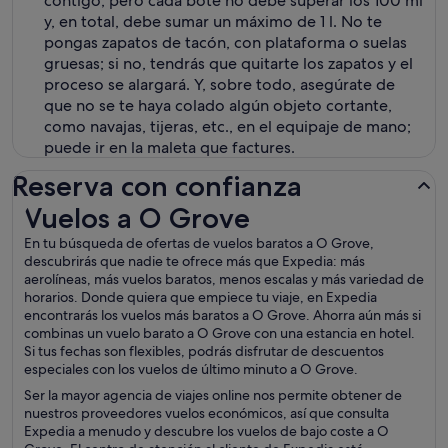
contigo, pero cada bote no debe superar los 100 ml
y, en total, debe sumar un máximo de 1 l. No te
pongas zapatos de tacón, con plataforma o suelas
gruesas; si no, tendrás que quitarte los zapatos y el
proceso se alargará. Y, sobre todo, asegúrate de
que no se te haya colado algún objeto cortante,
como navajas, tijeras, etc., en el equipaje de mano;
puede ir en la maleta que factures.
Reserva con confianza
Vuelos a O Grove
Vuelos a O Grove
En tu búsqueda de ofertas de vuelos baratos a O Grove,
descubrirás que nadie te ofrece más que Expedia: más
aerolíneas, más vuelos baratos, menos escalas y más variedad de
horarios. Donde quiera que empiece tu viaje, en Expedia
encontrarás los vuelos más baratos a O Grove. Ahorra aún más si
combinas un vuelo barato a O Grove con una estancia en hotel.
Si tus fechas son flexibles, podrás disfrutar de descuentos
especiales con los vuelos de último minuto a O Grove.
Ser la mayor agencia de viajes online nos permite obtener de
nuestros proveedores vuelos económicos, así que consulta
Expedia a menudo y descubre los vuelos de bajo coste a O