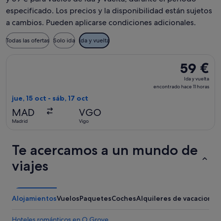
especificado. Los precios y la disponibilidad están sujetos
a cambios. Pueden aplicarse condiciones adicionales.
Todas las ofertas
Solo ida
Ida y vuelta
Seleccionar vuelo de Iberia, con salida el jue, 15 oct de Madr
59 €
59 €
Ida
Ida y vuelta
y
encontrado hace 11 horas
vuelta,
jue, 15 oct - sáb, 17 oct
encontrad
MAD
VGO
hace
Madrid
Vigo
11 horas
Te acercamos a un mundo de
viajes
Alojamientos
Vuelos
Paquetes
Coches
Alquileres de vacaciones
Hoteles románticos en O Grove