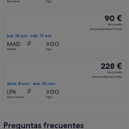
Barcelona
Vigo
3 horas
Seleccionar vuelo de Air Europa, con salida el jue, 15 oct de
90 €
90 €
Ida
Ida y vuelta
y
encontrado hace 11 horas
vuelta,
jue, 15 oct - sáb, 17 oct
encontrado
MAD
VGO
hace
Madrid
Vigo
11 horas
Seleccionar vuelo de Binter Canarias, con salida el dom, 8 n
228 €
228 €
Ida
Ida y vuelta
y
encontrado hace 2 días
vuelta,
dom, 8 nov - mar, 10 nov
encontrado
LPA
VGO
hace
Gran Canaria
Vigo
2 días
Preguntas frecuentes