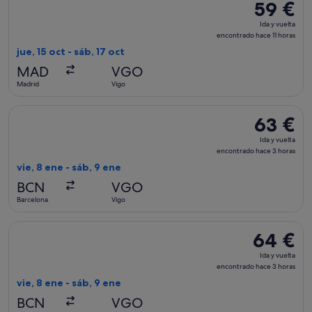
59 €
59 €
Ida
Ida y vuelta
y
encontrado hace 11 horas
vuelta,
jue, 15 oct - sáb, 17 oct
encontrad
MAD
VGO
hace
Madrid
Vigo
11 horas
Seleccionar vuelo de Vueling Airlines, con salida el vie, 8 e
63 €
63 €
Ida
Ida y vuelta
y
encontrado hace 3 horas
vuelta,
vie, 8 ene - sáb, 9 ene
encontrad
BCN
VGO
hace
Barcelona
Vigo
3 horas
Seleccionar vuelo de Vueling Airlines, con salida el vie, 8 e
64 €
64 €
Ida
Ida y vuelta
y
encontrado hace 3 horas
vuelta,
vie, 8 ene - sáb, 9 ene
encontrado
BCN
VGO
hace