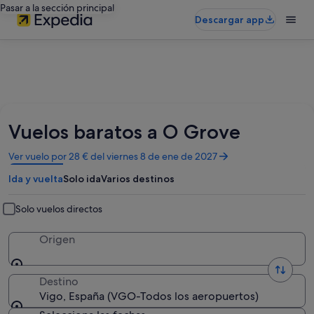
Pasar a la sección principal
Descargar app
Vuelos baratos a O Grove
Se
Ver vuelo por 28 € del viernes 8 de ene de 2027
abre
Ida y vuelta
Solo ida
Varios destinos
en
una
ventana
Solo vuelos directos
nueva
Origen
Destino
Vigo, España (VGO-Todos los aeropuertos)