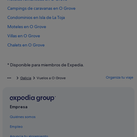
Campings de caravanas en O Grove
Condominios en Isla de La Toja
Moteles en O Grove
Villas en O Grove
Chalets en O Grove
Hoteles cerca de Galería Besada
Hoteles cerca de Iglesia de San Martiño
* Disponible para miembros de Expedia.
Hoteles para bodas en Isla de La Toja
Organiza tu viaje
Galicia
Vuelos a O Grove
Hoteles de 4 estrellas en O Grove
Hoteles con bar en Isla de La Toja
Hoteles cerca de Paseo Marítimo
Empresa
Casas de campo en Isla de La Toja
Quiénes somos
Paradores hoteles en Isla de La Toja
Empleo
Hoteles para ir de compras en O Grove
Hoteles boutique en O Grove
Anuncia tu alojamiento