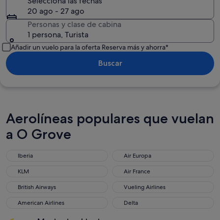
Selecciona las fechas
20 ago - 27 ago
Personas y clase de cabina
1 persona, Turista
Añadir un vuelo para la oferta Reserva más y ahorra*
Buscar
Aerolíneas populares que vuelan
a O Grove
Iberia
Air Europa
Iberia
Air Europa
KLM
Air France
KLM
Air France
British Airways
Vueling Airlines
British Airways
Vueling Airlines
American Airlines
Delta
American Airlines
Delta