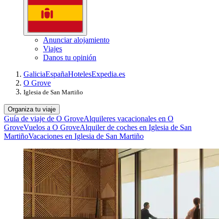
Anunciar alojamiento
Viajes
Danos tu opinión
Galicia
España
Hoteles
Expedia.es
O Grove
Iglesia de San Martiño
Organiza tu viaje
Guía de viaje de O Grove
Alquileres vacacionales en O
Grove
Vuelos a O Grove
Alquiler de coches en Iglesia de San
Martiño
Vacaciones en Iglesia de San Martiño