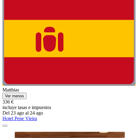
Matthias
Ver menos
336 €
incluye tasas e impuestos
Del 23 ago al 24 ago
Hotel Pepe Vieira