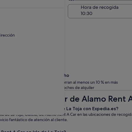
Entrega en el lugar de 
a de entrega
Hora de recogida
go
 un recargo.
irección
Date un capricho
Los miembros ahorran al menos un 10 % en más
de un millón de coches de alquiler
oches de alquiler de Alamo Rent A 
de Alamo Rent A Car en Isla de La Toja con Expedia.es?
sla de La Toja, Galicia, de Alamo Rent A Car en las ubicaciones de recog
icio fantástico de atención al cliente.