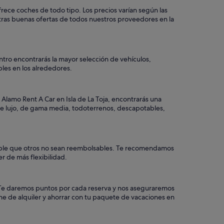
frece coches de todo tipo. Los precios varían según las
otras buenas ofertas de todos nuestros proveedores en la
ntro encontrarás la mayor selección de vehículos,
ibles en los alrededores.
Alamo Rent A Car en Isla de La Toja, encontrarás una
, de lujo, de gama media, todoterrenos, descapotables,
osible que otros no sean reembolsables. Te recomendamos
r de más flexibilidad.
a. Te daremos puntos por cada reserva y nos aseguraremos
che de alquiler y ahorrar con tu paquete de vacaciones en