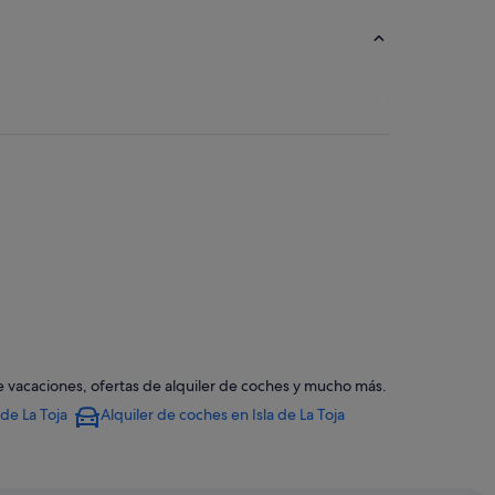
ove
 de vacaciones, ofertas de alquiler de coches y mucho más.
Toja
 de La Toja
Alquiler de coches en Isla de La Toja
ja
a Toja