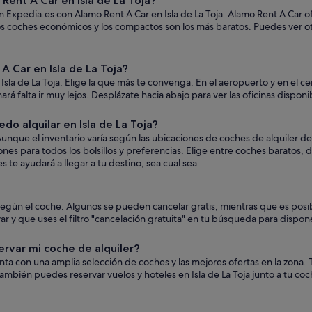
ent A Car en Isla de La Toja?
n Expedia.es con Alamo Rent A Car en Isla de La Toja. Alamo Rent A Car o
 los coches económicos y los compactos son los más baratos. Puedes ver 
 Car en Isla de La Toja?
sla de La Toja. Elige la que más te convenga. En el aeropuerto y en el ce
hará falta ir muy lejos. Desplázate hacia abajo para ver las oficinas dispon
o alquilar en Isla de La Toja?
nque el inventario varía según las ubicaciones de coches de alquiler de 
ones para todos los bolsillos y preferencias. Elige entre coches baratos
 te ayudará a llegar a tu destino, sea cual sea.
n según el coche. Algunos se pueden cancelar gratis, mientras que es p
 y que uses el filtro "cancelación gratuita" en tu búsqueda para dispone
ervar mi coche de alquiler?
uenta con una amplia selección de coches y las mejores ofertas en la zon
ambién puedes reservar vuelos y hoteles en Isla de La Toja junto a tu co