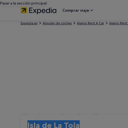
Pasar a la sección principal
Comprar viaje
Expedia.es
Alquiler de coches
Alamo Rent A Car
Alamo Rent 
Coches de alquiler con
Recogida
Recogida
Isla de La Toja