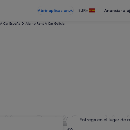
•
Abrir aplicación
EUR
Anunciar alo
A Car España
Alamo Rent A Car Galicia
 Alamo Rent A Car en Isla d
Entrega en el lugar de 