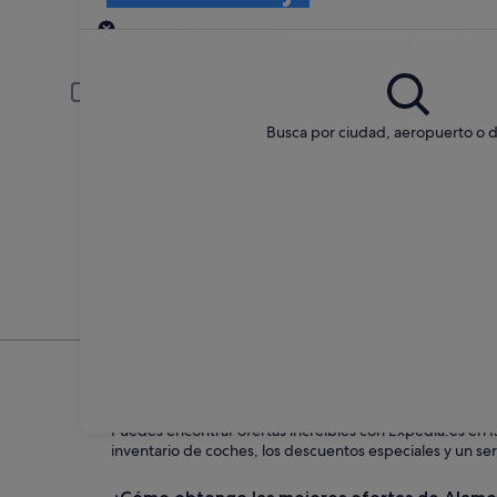
Recogida
Fecha de recogida
Fech
23 ago
24 a
Conductor menor de 30 años o mayor de 70
Es posible que los conductores jóvenes o los mayores deban pagar
Busca por ciudad, aeropuerto o d
Tengo un código de descuento
Buscar
No te preocupes si cambias de idea
Anulación sin penalización en una selección de
coches de alquiler
Qué debes saber sobre los c
¿Cuáles son las ventajas de alquilar un coche 
Puedes encontrar ofertas increíbles con Expedia.es en I
inventario de coches, los descuentos especiales y un serv