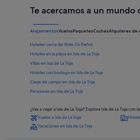
Te acercamos a un mundo d
Alojamientos
Vuelos
Paquetes
Coches
Alquileres de 
Hoteles cerca de Illote Os Baños
Hoteles en la playa en Isla de La Toja
Villas en Isla de La Toja
Hoteles con bodega en Isla de La Toja
Casas de campo en Isla de La Toja
Pensiones en Isla de La Toja
Hoteles con casino en Isla de La Toja
¿Vas a viajar a Isla de La Toja? Explora Isla de La Toja c
Paradores hoteles en O Grove
Vuelos a Isla de La Toja
Hotele
Cabañas en Isla de La Toja
Vacaciones en Isla de La Toja
Albergues en Isla de La Toja
Chalets en Isla de La Toja