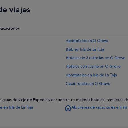
e viajes
vacaciones
Apartoteles en O Grove
B&B en Isla de La Toja
Hoteles de 3 estrellas en O Grove
Hoteles con casino en O Grove
Apartoteles en Isla de La Toja
Casas rurales en O Grove
Hoteles con todo incluido en O Gr
on las guías de viaje de Expedia y encuentra los mejores hoteles, paquetes
Hoteles con gimnasio en Isla de La 
s en Isla de La Toja
Alquileres de vacaciones en Isla
Hoteles para bodas en Isla de La To
Campings de caravanas en Isla de L
Hoteles con spa en Isla de La Toja