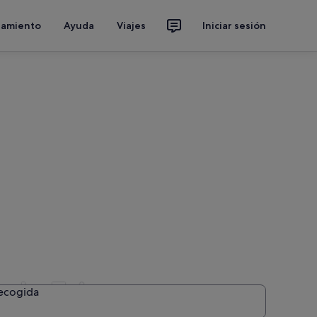
jamiento
Ayuda
Viajes
Iniciar sesión
e La Toja
recogida