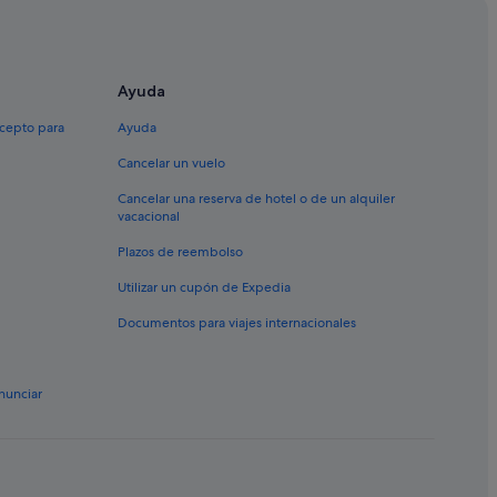
de La Toja
 O Grove
Ayuda
xcepto para
Ayuda
Cancelar un vuelo
Cancelar una reserva de hotel o de un alquiler
vacacional
Plazos de reembolso
Utilizar un cupón de Expedia
e
Documentos para viajes internacionales
rtiño
nunciar
La Toja
la de La Toja