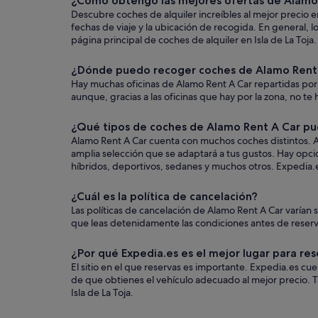
¿Cómo obtengo las mejores ofertas de Alamo R
Descubre coches de alquiler increíbles al mejor precio e
fechas de viaje y la ubicación de recogida. En general,
página principal de coches de alquiler en Isla de La Toja.
¿Dónde puedo recoger coches de Alamo Rent A
Hay muchas oficinas de Alamo Rent A Car repartidas por I
aunque, gracias a las oficinas que hay por la zona, no te 
¿Qué tipos de coches de Alamo Rent A Car pued
Alamo Rent A Car cuenta con muchos coches distintos. Au
amplia selección que se adaptará a tus gustos. Hay opci
híbridos, deportivos, sedanes y muchos otros. Expedia.es
¿Cuál es la política de cancelación?
Las políticas de cancelación de Alamo Rent A Car varía
que leas detenidamente las condiciones antes de reservar
¿Por qué Expedia.es es el mejor lugar para res
El sitio en el que reservas es importante. Expedia.es c
de que obtienes el vehículo adecuado al mejor precio. T
Isla de La Toja.