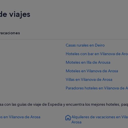
e viajes
vacaciones
Casas rurales en Deiro
Hoteles con bar en Vilanova de Aro
Moteles en Illa de Arousa
Moteles en Vilanova de Arosa
Villas en Vilanova de Arosa
Paradores hoteles en Vilanova de 
Apartamentos en Vilanova de Aros
osa con las guías de viaje de Expedia y encuentra los mejores hoteles, pa
Cambados hoteles
Vilanova de Arosa hoteles
s en Vilanova de Arosa
Alquileres de vacaciones en Vil
Arosa
Hoteles baratos en Vilanova de Aro