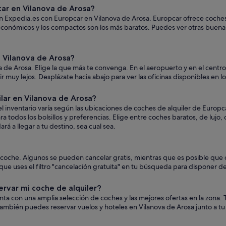
ar en Vilanova de Arosa?
en Expedia.es con Europcar en Vilanova de Arosa. Europcar ofrece coches 
s económicos y los compactos son los más baratos. Puedes ver otras buen
 Vilanova de Arosa?
 de Arosa. Elige la que más te convenga. En el aeropuerto y en el centr
a ir muy lejos. Desplázate hacia abajo para ver las oficinas disponibles en 
lar en Vilanova de Arosa?
 inventario varía según las ubicaciones de coches de alquiler de Europc
a todos los bolsillos y preferencias. Elige entre coches baratos, de luj
á a llegar a tu destino, sea cual sea.
el coche. Algunos se pueden cancelar gratis, mientras que es posible q
ue uses el filtro "cancelación gratuita" en tu búsqueda para disponer de
ervar mi coche de alquiler?
uenta con una amplia selección de coches y las mejores ofertas en la zon
ambién puedes reservar vuelos y hoteles en Vilanova de Arosa junto a tu