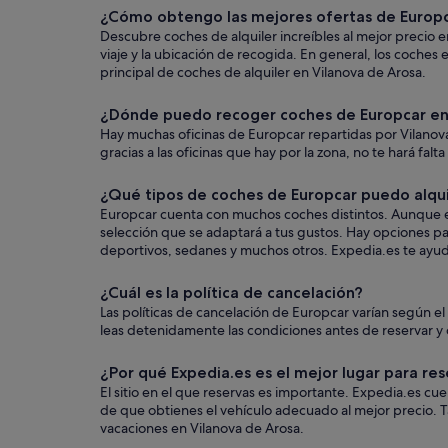
¿Cómo obtengo las mejores ofertas de Europc
Descubre coches de alquiler increíbles al mejor precio 
viaje y la ubicación de recogida. En general, los coche
principal de coches de alquiler en Vilanova de Arosa.
¿Dónde puedo recoger coches de Europcar en
Hay muchas oficinas de Europcar repartidas por Vilanova
gracias a las oficinas que hay por la zona, no te hará falt
¿Qué tipos de coches de Europcar puedo alqui
Europcar cuenta con muchos coches distintos. Aunque el
selección que se adaptará a tus gustos. Hay opciones par
deportivos, sedanes y muchos otros. Expedia.es te ayudar
¿Cuál es la política de cancelación?
Las políticas de cancelación de Europcar varían según 
leas detenidamente las condiciones antes de reservar y q
¿Por qué Expedia.es es el mejor lugar para res
El sitio en el que reservas es importante. Expedia.es c
de que obtienes el vehículo adecuado al mejor precio. T
vacaciones en Vilanova de Arosa.