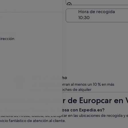
Entrega en el lugar de 
a de entrega
Hora de recogida
go
 un recargo.
irección
Date un capricho
Los miembros ahorran al menos un 10 % en más
de un millón de coches de alquiler
coches de alquiler de Europcar en 
 de Europcar en Vilanova de Arosa con Expedia.es?
ilanova de Arosa, Galicia, de Europcar en las ubicaciones de recogida y
icio fantástico de atención al cliente.