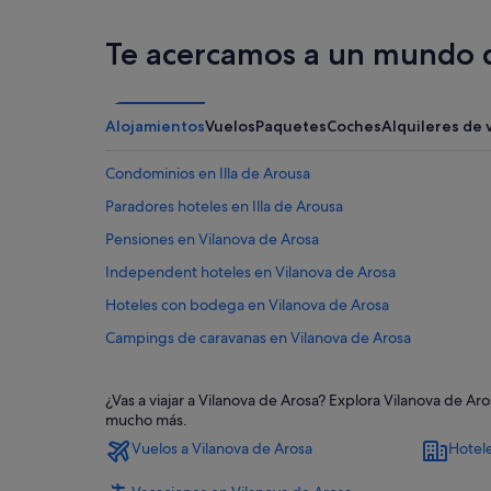
Te acercamos a un mundo d
Alojamientos
Vuelos
Paquetes
Coches
Alquileres de 
Condominios en Illa de Arousa
Paradores hoteles en Illa de Arousa
Pensiones en Vilanova de Arosa
Independent hoteles en Vilanova de Arosa
Hoteles con bodega en Vilanova de Arosa
Campings de caravanas en Vilanova de Arosa
Campings de caravanas en Illa de Arousa
¿Vas a viajar a Vilanova de Arosa? Explora Vilanova de Ar
Illa de Arousa hoteles
mucho más.
Independent hoteles en Illa de Arousa
Vuelos a Vilanova de Arosa
Hotele
Casas privadas de vacaciones en Illa de Arousa