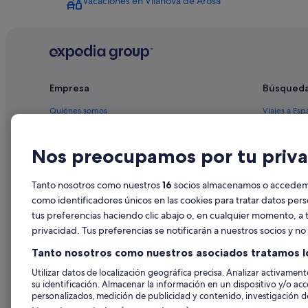
Vacaciones en Vilanova de Arosa
O Monte hoteles
Casas privadas de vacaciones en Vilanova de Arosa
Pensiones en Illa de Arousa
Chalets en Vilanova de Arosa
Empresa
Búsqued
Hoteles de 4 estrellas en Illa de Arousa
Casas barco en Vilanova de Arosa
Quiénes somos
Viajes a Esp
Apartoteles en Vilanova de Arosa
Empleo
Hoteles en 
Nos preocupamos por tu priva
Hoteles cerca de Bodega Granbazán
Anuncia tu alojamiento
Alquileres 
Residences en Illa de Arousa
Publicidad
Paquetes de
Tanto nosotros como nuestros
16
socios almacenamos o accedemos
Casas rurales en Illa de Arousa
Prensa
Vuelos bara
como identificadores únicos en las cookies para tratar datos per
Casas rurales en Vilanova de Arosa
tus preferencias haciendo clic abajo o, en cualquier momento, a t
Alquiler de
privacidad. Tus preferencias se notificarán a nuestros socios y n
Hoteles de 3 estrellas en Illa de Arousa
Todos los a
Tanto nosotros como nuestros asociados tratamos l
Hoteles con piscina en Illa de Arousa
Utilizar datos de localización geográfica precisa. Analizar activamente
Casas de huéspedes en Vilanova de Arosa
su identificación. Almacenar la información en un dispositivo y/o acc
personalizados, medición de publicidad y contenido, investigación de