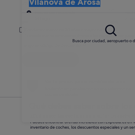
Vilanova de Arosa
Recogida
Fecha de recogida
Fech
20 ago
21 a
Conductor menor de 30 años o mayor de 70
Es posible que los conductores jóvenes o los mayores deban pagar
Busca por ciudad, aeropuerto o d
Tengo un código de descuento
Buscar
No te preocupes si cambias de idea
Anulación sin penalización en una selección de
coches de alquiler
Qué debes saber sobre los 
¿Cuáles son las ventajas de alquilar un coche
Puedes encontrar ofertas increíbles con Expedia.es en V
inventario de coches, los descuentos especiales y un serv