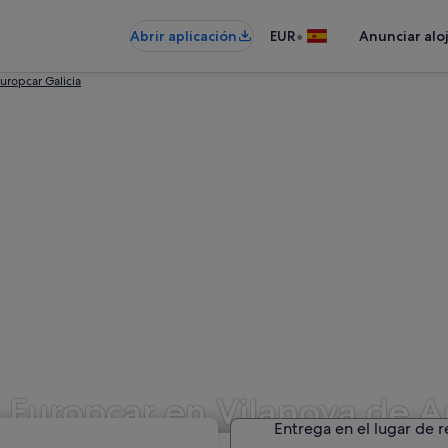
•
Abrir aplicación
EUR
Anunciar alo
uropcar Galicia
 Europcar en Vilanova de A
Entrega en el lugar de 