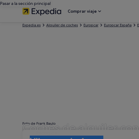
Pasar a la sección principal
Comprar viaje
Expedia.es
Alquiler de coches
Europcar
Europcar España
E
Coches de alquiler con
Foto de Frank Baulo
Recogida
Recogida