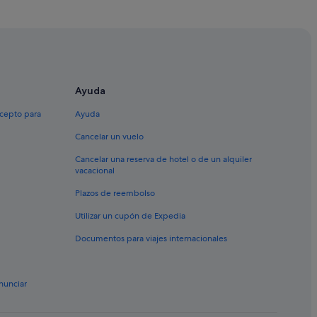
de Arosa
a de Arosa
Ayuda
Arosa
xcepto para
Ayuda
Cancelar un vuelo
Cancelar una reserva de hotel o de un alquiler
vacacional
Plazos de reembolso
ousa
Utilizar un cupón de Expedia
Documentos para viajes internacionales
usa
o Forno
nunciar