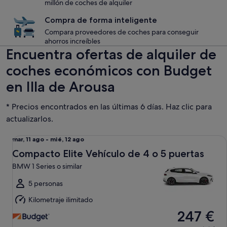
millón de coches de alquiler
Compra de forma inteligente
Compara proveedores de coches para conseguir
ahorros increíbles
Encuentra ofertas de alquiler de
coches económicos con Budget
en Illa de Arousa
* Precios encontrados en las últimas 6 días. Haz clic para
actualizarlos.
Compacto Elite Vehículo de 4 o 5 puertas BMW 1 Series o si
Del
mar, 11 ago - mié, 12 ago
mar,
Compacto Elite Vehículo de 4 o 5 puertas
11
BMW 1 Series o similar
ago
al
5 personas
mié,
Kilometraje ilimitado
12
247 €
ago