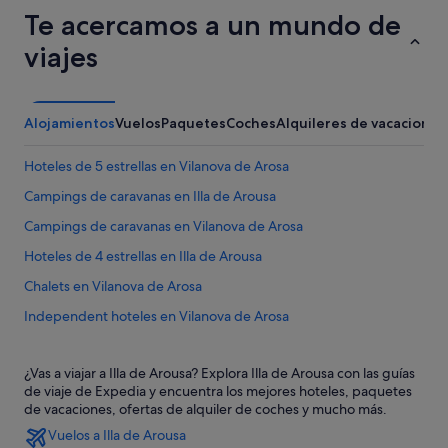
Te acercamos a un mundo de
viajes
Alojamientos
Vuelos
Paquetes
Coches
Alquileres de vacaciones
Hoteles de 5 estrellas en Vilanova de Arosa
Campings de caravanas en Illa de Arousa
Campings de caravanas en Vilanova de Arosa
Hoteles de 4 estrellas en Illa de Arousa
Chalets en Vilanova de Arosa
Independent hoteles en Vilanova de Arosa
Vilanova de Arosa hoteles
¿Vas a viajar a Illa de Arousa? Explora Illa de Arousa con las guías
Pensiones en Vilanova de Arosa
de viaje de Expedia y encuentra los mejores hoteles, paquetes
Apartamentos en Vilanova de Arosa
de vacaciones, ofertas de alquiler de coches y mucho más.
Vuelos a Illa de Arousa
Residences en Illa de Arousa