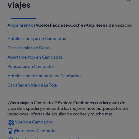
viajes
Alojamientos
Vuelos
Paquetes
Coches
Alquileres de vacaciones
Hoteles con spa en Cambados
Casas rurales en Deiro
Apartamentos en Cambados
Pensiones en Cambados
Hoteles con restaurante en Cambados
Cabañas en Isla de La Toja
Independent hoteles en Cambados
¿Vas a viajar a Cambados? Explora Cambados con las guías de
Hoteles de 4 estrellas en Cambados
viaje de Expedia y encuentra los mejores hoteles, paquetes de
Hoteles cerca de Mirador de A Pastora
vacaciones, ofertas de alquiler de coches y mucho más.
Vuelos a Cambados
Paradores hoteles en Isla de La Toja
Hoteles en Cambados
Hoteles boutique en Cambados