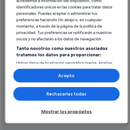
accedemos a información del dispositivo, como
identificadores únicos en las cookies para tratar datos
Ayuda
personales. Puedes aceptar o administrar tus
Ayuda
preferencias haciendo clic abajo o, en cualquier
momento, a través de la página de la política de
Cancelar un vuelo
privacidad. Tus preferencias se notificarán a nuestros
Cancelar una reserva de hotel o de un alquiler vacacional
socios y no afectarán a los datos de navegación.
Plazos de reembolso
Tanto nosotros como nuestros asociados
tratamos los datos para proporcionar:
Utilizar un cupón de Expedia
Utilizar datos de localización geográfica precisa. Analizar
Documentos para viajes internacionales
activamente las características del dispositivo para su
identificación. Almacenar la información en un dispositivo
Acepto
y/o acceder a ella. Publicidad y contenido personalizados,
medición de publicidad y contenido, investigación de
audiencia y desarrollo de servicios.
© 2026 Expedia, Inc., una empresa de Expedia Group. Todos los
Rechazarlas todas
Lista de asociados (proveedores)
derechos reservados. Expedia y el logotipo de Expedia son marcas
comerciales o marcas comerciales registradas de Expedia, Inc.
Vacationspot, S.L., Agencia de Viajes, I-AV-0000631.3.
Mostrar los propósitos