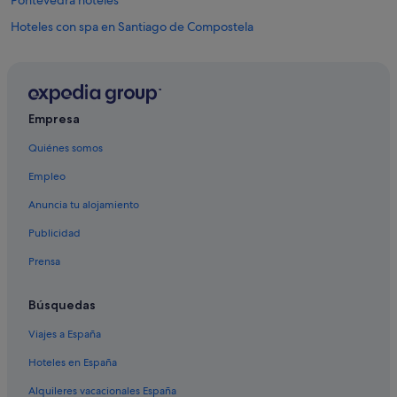
Pontevedra hoteles
Hoteles con spa en Santiago de Compostela
Ourense hoteles
Baiona hoteles
Sanxenxo hoteles
Empresa
Islas Cíes hoteles
Quiénes somos
Pensiones en La Coruña
Empleo
Nh Hotels en Casco antiguo de Pontevedra
Anuncia tu alojamiento
Hoteles con spa en Vigo
Publicidad
La Coruña hoteles
Prensa
Santiago de Compostela hoteles
Vigo hoteles
Búsquedas
Pensiones en Santiago de Compostela
Viajes a España
Apartoteles en Vigo
Hoteles en España
Hoteles de 4 estrellas en Sarria
Alquileres vacacionales España