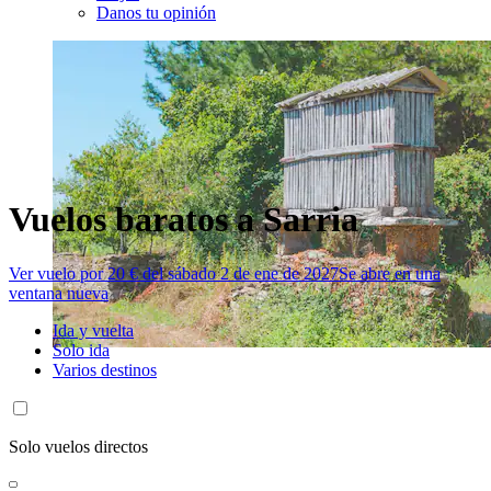
Danos tu opinión
Vuelos baratos a Sarria
Ver vuelo por 20 € del sábado 2 de ene de 2027
Se abre en una
ventana nueva
Ida y vuelta
Solo ida
Varios destinos
Solo vuelos directos