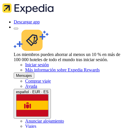
Descargar app
Los miembros pueden ahorrar al menos un 10 % en más de
100 000 hoteles de todo el mundo tras iniciar sesión.
Iniciar sesión
Más información sobre Expedia Rewards
Mensajes
Comprar viaje
Ayuda
español · EUR · ES
Anunciar alojamiento
Viajes