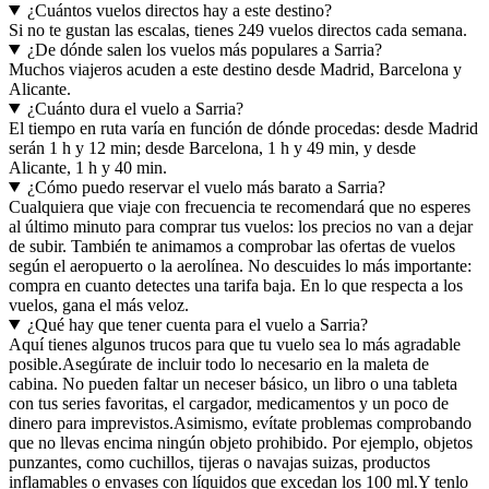
¿Cuántos vuelos directos hay a este destino?
Si no te gustan las escalas, tienes 249 vuelos directos cada semana.
¿De dónde salen los vuelos más populares a Sarria?
Muchos viajeros acuden a este destino desde Madrid, Barcelona y
Alicante.
¿Cuánto dura el vuelo a Sarria?
El tiempo en ruta varía en función de dónde procedas: desde Madrid
serán 1 h y 12 min; desde Barcelona, 1 h y 49 min, y desde
Alicante, 1 h y 40 min.
¿Cómo puedo reservar el vuelo más barato a Sarria?
Cualquiera que viaje con frecuencia te recomendará que no esperes
al último minuto para comprar tus vuelos: los precios no van a dejar
de subir. También te animamos a comprobar las ofertas de vuelos
según el aeropuerto o la aerolínea. No descuides lo más importante:
compra en cuanto detectes una tarifa baja. En lo que respecta a los
vuelos, gana el más veloz.
¿Qué hay que tener cuenta para el vuelo a Sarria?
Aquí tienes algunos trucos para que tu vuelo sea lo más agradable
posible.
Asegúrate de incluir todo lo necesario en la maleta de
cabina. No pueden faltar un neceser básico, un libro o una tableta
con tus series favoritas, el cargador, medicamentos y un poco de
dinero para imprevistos.
Asimismo, evítate problemas comprobando
que no llevas encima ningún objeto prohibido. Por ejemplo, objetos
punzantes, como cuchillos, tijeras o navajas suizas, productos
inflamables o envases con líquidos que excedan los 100 ml.
Y tenlo