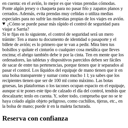
en cuenta: en el avión, lo mejor es que vistas prendas cómodas.
Ponte algún jersey o chaqueta para no pasar frío y zapatos planos y
cerrados. Además, evita prendas muy ceñidas o utiliza medias
especiales para no sufrir las molestias propias de los viajes en avión.
¿Cómo se puede pasar más rápido el control de seguridad para
viajar a Sarria?
Si te fijas en lo siguiente, el control de seguridad será un mero
trámite: Ten a mano tu documento de identidad o pasaporte y el
billete de avión; es lo primero que te van a pedir. Mira bien tus
bolsillos y quítate el cinturón o cualquier cosa metálica que lleves
encima; el abrigo también debe ir por la cinta. Ten en mente que los
ordenadores, las tabletas y dispositivos parecidos deben ser fáciles
de sacar de entre tus pertenencias, porque tienen que ir separados al
pasar el control. Los líquidos del equipaje de mano tienen que ir en
una bolsa transparente y sumar como mucho 1 l; ya sabes que los
recipientes tienen que ser de 100 ml como máximo. Las botas
gruesas, las plataformas o los tacones ocupan espacio en el equipaje,
aunque si te pones este tipo de calzado el día del control, tendrás que
descalzarte; tenlo en cuenta. Y, sobre todo, comprueba que no se te
haya colado algún objeto peligroso, como cuchillos, tijeras, etc., en
la bolsa de mano; puede ir en la maleta facturada.
Reserva con confianza