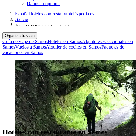
Danos tu opinión
España
Hoteles con restaurante
Expedia.es
Galicia
Hoteles con restaurante en Samos
Organiza tu viaje
Guía de viaje de Samos
Hoteles en Samos
Alquileres vacacionales en
Samos
Vuelos a Samos
Alquiler de coches en Samos
Paquetes de
vacaciones en Samos
Hoteles con restaurante en Samos