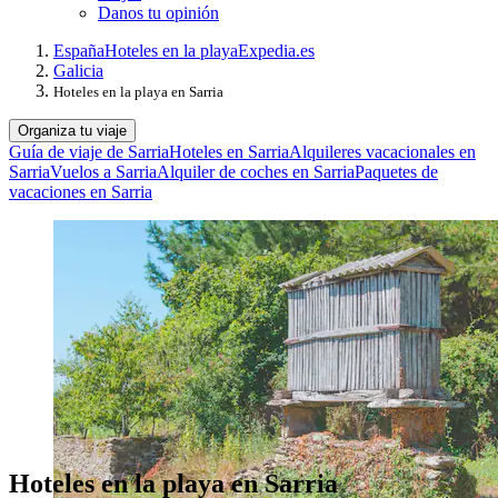
Danos tu opinión
España
Hoteles en la playa
Expedia.es
Galicia
Hoteles en la playa en Sarria
Organiza tu viaje
Guía de viaje de Sarria
Hoteles en Sarria
Alquileres vacacionales en
Sarria
Vuelos a Sarria
Alquiler de coches en Sarria
Paquetes de
vacaciones en Sarria
Hoteles en la playa en Sarria