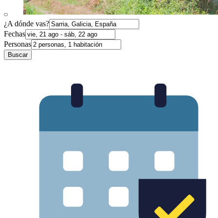
¿A dónde vas?
Fechas
Personas
Buscar