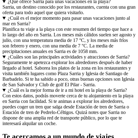
¿Qué ofrece Sarria para unas vacaciones en la playa?
Sarria, un destino conocido por los restaurantes, cuenta con una gran
oferta para todo aquel que quiera visitarlo.
¿Cuál es el mejor momento para pasar unas vacaciones junto al
mar en Sarria?
Planifica tu viaje a la playa con este resumen del tiempo que hace a
lo largo del año en Sarria. Los meses más cálidos suelen ser agosto y
julio, con una temperatura media de 17 °C, y los meses más fríos
son febrero y enero, con una media de 7 °C. La media de
precipitaciones anuales en Sarria es de 1058 mm.
¿Cuáles son las principales actividades y atracciones de Sarria?
Seguramente te apetezca explorar los alrededores después de haber
llegado al hotel. Saborea los platos de la zona en los restaurantes y
visita también lugares como Plaza Sarria y Iglesia de Santiago de
Barbadelo. Si te ha sabido a poco, otras buenas opciones son Iglesia
de San Salvador y Club de golf El Pilar - Sarria.
¿Cuál es la mejor forma de ir a mi hotel en la playa de Sarria?
Con estos datos, podrás moverte cerca de tu alojamiento en la playa
en Sarria con facilidad. Si te animas a explorar los alrededores,
puedes coger un tren que salga desde Estación de tren de Sarria o
Estación de tren de Pedrelo-Céltigos. Quizá notes que Sarria no
dispone de una amplia red de transporte público, por lo que te
interesará alquilar un coche.
Te acercamos a un mundo de viajes