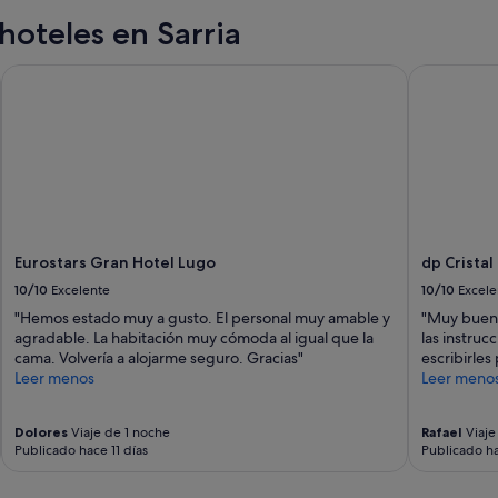
i
hoteles en Sarria
e
n
d
Eurostars Gran Hotel Lugo
dp Cristal 
o
1
0
0
%
"
Eurostars Gran Hotel Lugo
dp Cristal
10/10
Excelente
10/10
Excele
"Hemos estado muy a gusto. El personal muy amable y
"Muy buen 
agradable. La habitación muy cómoda al igual que la
las instruc
cama. Volvería a alojarme seguro. Gracias"
escribirle
Leer menos
Leer meno
Dolores
Viaje de 1 noche
Rafael
Viaje
Publicado hace 11 días
Publicado h