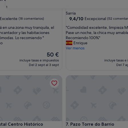
nto
Alojamiento
31
de
Sarria
las
1.0 estrella
9.4
9,4/10
Excelente
Excepcional
(18 comentarios)
(52 comentar
sobre
"
stá en una zona muy tranquila, el
"Comodidad excelente, limpieza 
10,
C
ncantador y las habitaciones
Pase un noche, la chica muy amabl
e,
Excepcional,
o
cómodas. Lo recomiendo "
Recomiendo 100%"
ntarios)
(52 comentarios)
m
no
Enrique
o
Ver menos
d
El
50 €
i
precio
incluye tasas e impuestos
incluye tasas e
d
actual
Del 2 sept al 3 sept
Del 7 a
a
es
d
de
l Centro Histórico
Pazo Torre do Barrio
e
50 €
x
c
e
l
e
n
t
e
l Centro Histórico
Pazo Torre do Barrio
ristal Centro Histórico
7. Pazo Torre do Barrio
,