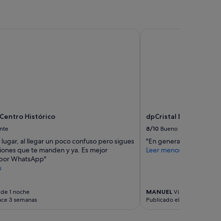
Centro Histórico
dpCristal El Rinconcito
 Centro Histórico
dpCristal El Rinconcito
nte
8/10
Bueno
lugar, al llegar un poco confuso pero sigues
"En general bien"
ciones que te manden y ya. Es mejor
Leer menos
s por WhatsApp"
s
 de 1 noche
MANUEL
Viaje de 1 noche
ace 3 semanas
Publicado el mes pasado