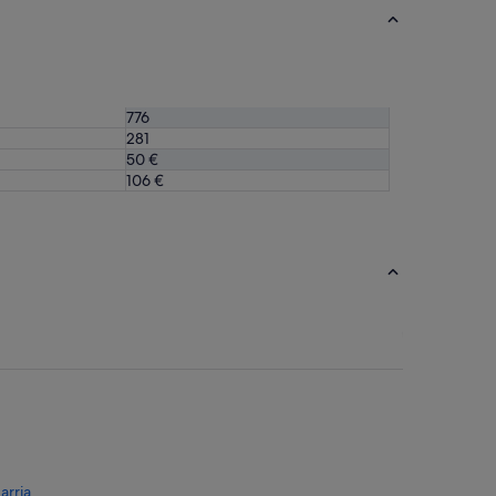
776
281
50 €
106 €
arria