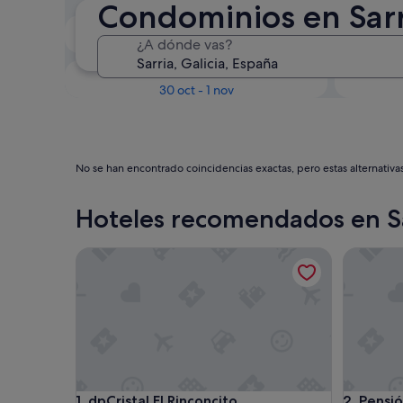
Condominios en Sarr
En dos semanas
¿A dónde vas?
21 ago - 23 ago
Dentro de tres meses
D
30 oct - 1 nov
No se han encontrado coincidencias exactas, pero estas alternativa
Hoteles recomendados en S
dpCristal El Rinconcito
Pensión 
dpCristal El Rinconcito
Pensión 
1. dpCristal El Rinconcito
2. Pensi