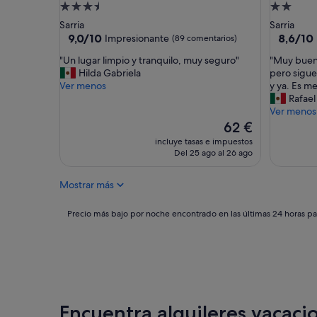
a
Alojamiento
Alojamie
m
de
de
Sarria
Sarria
u
3.5 estrellas
2.0 estrel
9.0
8.6
9,0/10
8,6/10
Impresionante
(89 comentarios)
y
sobre
sobre
t
"
"
"Un lugar limpio y tranquilo, muy seguro"
"Muy buen 
10,
10,
r
U
M
Hilda Gabriela
pero sigue
Impresionante,
Excelent
a
n
u
Ver menos
y ya. Es m
(89 comentarios)
(20 come
n
l
y
Rafael
q
u
b
Ver menos
u
g
u
El
62 €
i
a
e
precio
incluye tasas e impuestos
l
r
n
actual
Del 25 ago al 26 ago
a
l
l
es
,
i
u
de
e
Mostrar más
m
g
62 €
l
p
a
p
i
r
Precio
Precio más bajo por noche encontrado en las últimas 24 horas par
e
o
,
más
r
y
a
bajo
s
t
l
por
o
r
l
noche
n
a
l
encontrado
a
n
e
en
l
q
g
las
Encuentra alquileres vacacio
e
u
a
últimas