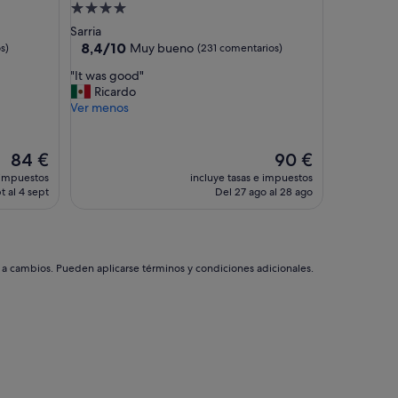
Alojamiento
de
Sarria
4.0 estrellas
8.4
8,4/10
Muy bueno
s)
(231 comentarios)
sobre
"
"It was good"
10,
I
Ricardo
Muy
t
Ver menos
bueno,
w
(231 comentarios)
a
s
El
El
84 €
90 €
g
precio
precio
 impuestos
incluye tasas e impuestos
o
actual
actual
t al 4 sept
Del 27 ago al 28 ago
o
es
es
d
de
de
"
84 €
90 €
s a cambios. Pueden aplicarse términos y condiciones adicionales.