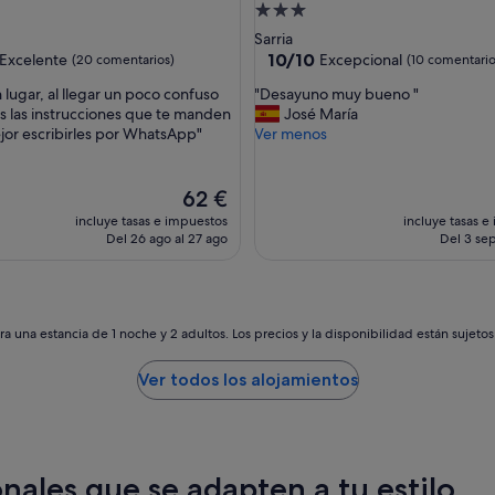
l
nto
Alojamiento
i
de
Sarria
m
las
3.0 estrellas
10.0
10/10
Excelente
Excepcional
(20 comentarios)
(10 comentario
p
sobre
i
"
lugar, al llegar un poco confuso
"Desayuno muy bueno "
10,
e
D
s las instrucciones que te manden
José María
e,
Excepcional,
z
e
ejor escribirles por WhatsApp"
Ver menos
ntarios)
(10 comentarios)
a
s
M
a
U
y
El
62 €
Y
u
precio
incluye tasas e impuestos
incluye tasas e
B
n
actual
Del 26 ago al 27 ago
Del 3 sep
I
o
es
E
m
de
N
u
62 €
!
y
P
b
a una estancia de 1 noche y 2 adultos. Los precios y la disponibilidad están sujeto
a
u
s
e
Ver todos los alojamientos
e
n
u
o
n
"
n
o
nales que se adapten a tu estilo
c