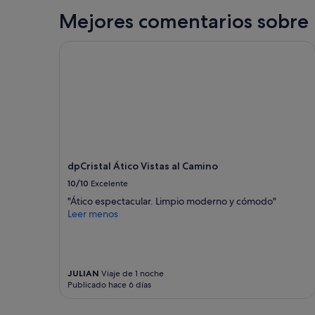
l
a
Mejores comentarios sobre 
i
s
m
i
p
dpCristal Ático Vistas al Camino
n
i
s
a
t
s
r
y
u
c
c
ó
c
m
i
o
o
d
n
dpCristal Ático Vistas al Camino
a
e
10/10
Excelente
s
s
.
q
"Ático espectacular. Limpio moderno y cómodo"
L
u
Leer menos
o
e
r
t
e
e
c
m
o
JULIAN
Viaje de 1 noche
a
Publicado hace 6 días
m
n
i
d
e
e