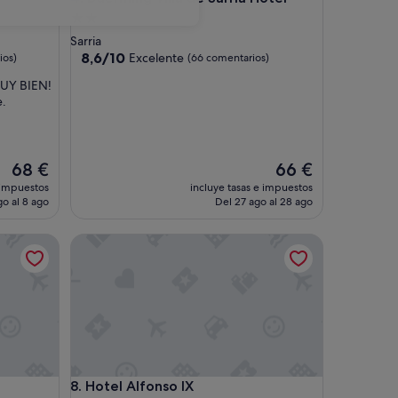
Alojamiento
de
Sarria
2.0 estrellas
8.6
8,6/10
Excelente
ios)
(66 comentarios)
sobre
MUY BIEN!
10,
e.
Excelente,
(66 comentarios)
El
El
68 €
66 €
precio
precio
 impuestos
incluye tasas e impuestos
actual
actual
go al 8 ago
Del 27 ago al 28 ago
es
es
de
de
Hotel Alfonso IX
68 €
66 €
Hotel Alfonso IX
8. Hotel Alfonso IX