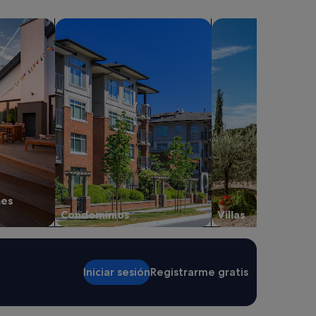
aciones privadas
Buscar condominios
Buscar villas
nes
Condominios
Villas
Iniciar sesión
Registrarme gratis