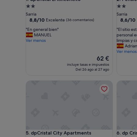
Alojamiento
Alojamie
de
de
Sarria
Sarria
2.0 estrellas
2.0 estrel
8.8
8.6
8,8/10
8,6/10
Excelente
(36 comentarios)
sobre
sobre
"
"
"En general bien"
"El sitio e
10,
10,
E
E
MANUEL
personal e
Excelente,
Excelent
n
l
Ver menos
limpias y 
(36 comentarios)
(18 come
g
s
Adria
e
i
Ver menos
n
t
El
62 €
e
i
precio
incluye tasas e impuestos
r
o
actual
Del 26 ago al 27 ago
a
e
es
l
s
de
dpCristal City Apartments
dp Crista
b
t
62 €
i
á
e
e
n
n
"
u
n
a
z
o
dpCristal City Apartments
dp Crista
5. dpCristal City Apartments
6. dp C
n