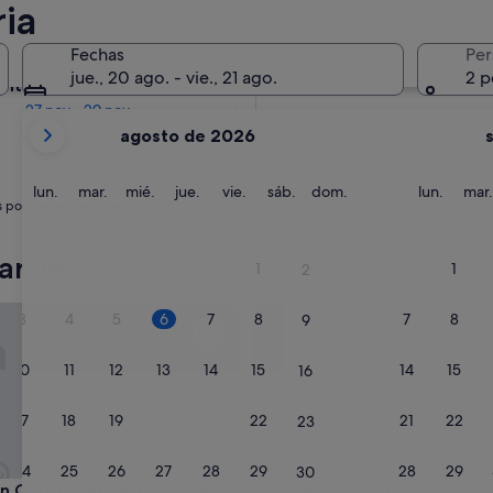
ia
En dos meses
Fechas
Per
2 oct - 4 oct
jue., 20 ago. - vie., 21 ago.
2 p
entro de cuatro meses
27 nov - 29 nov
Tus
agosto de 2026
meses
actuales
son
lunes
martes
miércoles
jueves
viernes
sábado
domingo
lunes
lun.
mar.
mié.
jue.
vie.
sáb.
dom.
lun.
mar.
s podrían ser adecuadas.
August
de
2026
arria
1
1
2
y
September
Casa Cines Restaurante
Hotel Mar de Plata
3
4
5
6
7
8
7
8
9
de
2026.
10
11
12
13
14
15
14
15
16
17
18
19
20
21
22
21
22
23
24
25
26
27
28
29
28
29
30
Casa Cines Restaurante
Hotel Mar de Plata
ón Casa Cines Restaurante
3. Hotel Mar de Plata