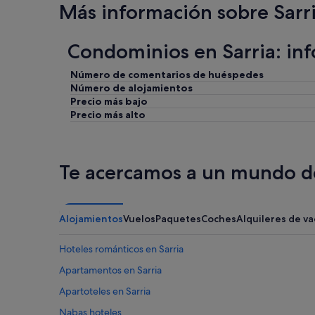
Más información sobre Sarr
n
n
d
y
o
y
Condominios en Sarria: in
"
a
.
Número de comentarios de huéspedes
E
Número de alojamientos
s
m
Precio más bajo
e
Precio más alto
j
o
r
e
Te acercamos a un mundo de
s
c
r
i
Alojamientos
Vuelos
Paquetes
Coches
Alquileres de v
b
i
Hoteles románticos en Sarria
r
l
Apartamentos en Sarria
e
s
Apartoteles en Sarria
p
Nabas hoteles