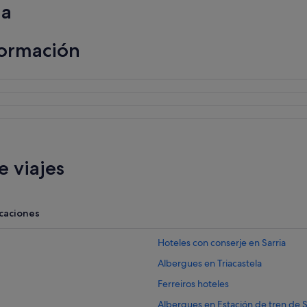
ia
formación
 viajes
acaciones
Hoteles con conserje en Sarria
Albergues en Triacastela
Ferreiros hoteles
Albergues en Estación de tren de S