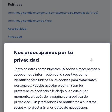
Ferreiros hoteles
Políticas
Hoteles cerca de Estación de tren de Sarria
Términos y condiciones generales (excepto para reservas de Vrbo)
Hoteles románticos en Sarria
Términos y condiciones de Vrbo
Pensiones en Samos
Accesibilidad
Residences en Maside
Privacidad
Casas privadas de vacaciones en Nabas
Hoteles de 3 estrellas en Sarria
Cookies
Nos preocupamos por tu
Hoteles con piscina en Sarria
Condiciones de uso
privacidad
Nabas hoteles
Información legal/contacto
Hoteles con bar en Samos
Tanto nosotros como nuestros
16
socios almacenamos o
Pautas sobre el contenido y cómo denunciar contenido
accedemos a información del dispositivo, como
Campings de caravanas en Samos
identificadores únicos en las cookies para tratar datos
Ayuda
Albergues en Biville
personales. Puedes aceptar o administrar tus
Ayuda
Sabenche hoteles
preferencias haciendo clic abajo o, en cualquier
momento, a través de la página de la política de
Hoteles en la playa en Sarria
Cancelar un vuelo
privacidad. Tus preferencias se notificarán a nuestros
Hoteles con bar en Sarria
Cancelar una reserva de hotel o de un alquiler vacacional
socios y no afectarán a los datos de navegación.