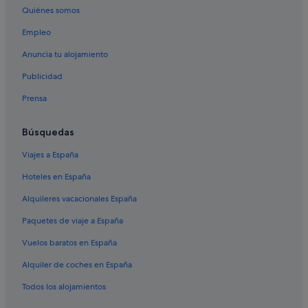
Quiénes somos
Hoteles cerca de Iglesia de Santiago de Barbadelo
Empleo
Samos hoteles
Anuncia tu alojamiento
Pensiones en Sarria
Publicidad
Hoteles boutique en Sarria
Prensa
Pensiones en Estación de tren de Sarria
Apartamentos en Maside
Búsquedas
Hoteles con conserje en Sarria
Viajes a España
Hoteles con restaurante en Sarria
Hoteles en España
Hoteles cerca de Monasterio de Samos
Alquileres vacacionales España
Apartoteles en Sarria
Paquetes de viaje a España
Albergues en Estación de tren de Sarria
Vuelos baratos en España
Albergues en Sarria
Alquiler de coches en España
Hoteles con spa en Sarria
Hoteles de 5 estrellas en Sabenche
Todos los alojamientos