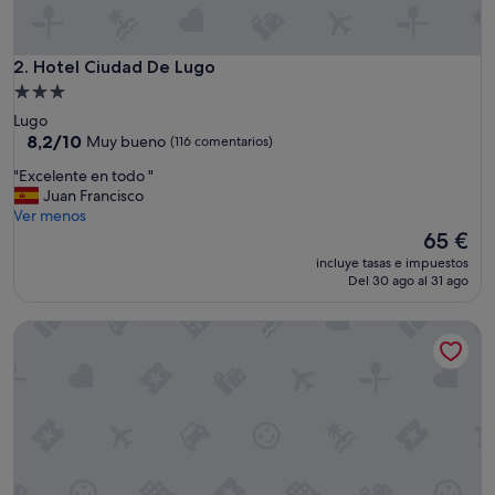
n
q
u
i
Hotel Ciudad De Lugo
2. Hotel Ciudad De Lugo
l
Alojamiento
o
de
Lugo
,
3.0 estrellas
8.2
8,2/10
Muy bueno
(116 comentarios)
m
sobre
u
"
"Excelente en todo "
10,
y
E
Juan Francisco
Muy
s
x
Ver menos
bueno,
e
c
El
65 €
(116 comentarios)
g
e
precio
u
incluye tasas e impuestos
l
actual
Del 30 ago al 31 ago
r
e
es
o
n
de
"
Apartamentos Pantón Ribeira Sacra
t
65 €
e
e
n
t
o
d
o
"