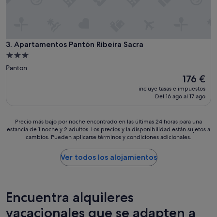
Apartamentos Pantón Ribeira Sacra
3. Apartamentos Pantón Ribeira Sacra
Alojamiento
de
Panton
3.0 estrellas
El
176 €
precio
incluye tasas e impuestos
actual
Del 16 ago al 17 ago
es
de
176 €
Precio
Precio más bajo por noche encontrado en las últimas 24 horas para una
estancia de 1 noche y 2 adultos. Los precios y la disponibilidad están sujetos a
más
cambios. Pueden aplicarse términos y condiciones adicionales.
bajo
por
noche
Ver todos los alojamientos
encontrado
en
las
últimas
Encuentra alquileres
24 horas
para
vacacionales que se adapten a