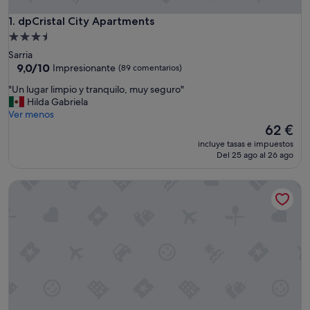
dpCristal City Apartments
1. dpCristal City Apartments
Alojamiento
de
Sarria
3.5 estrellas
9.0
9,0/10
Impresionante
(89 comentarios)
sobre
"
"Un lugar limpio y tranquilo, muy seguro"
10,
U
Hilda Gabriela
Impresionante,
n
Ver menos
(89 comentarios)
l
El
62 €
u
precio
incluye tasas e impuestos
g
actual
Del 25 ago al 26 ago
a
es
r
de
Hotel Ciudad De Lugo
l
62 €
i
m
p
i
o
y
t
r
a