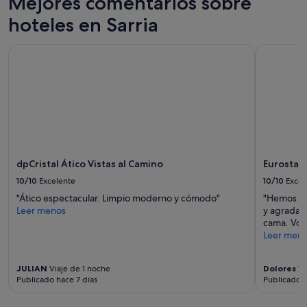
Mejores comentarios sobre
hoteles en Sarria
dpCristal Ático Vistas al Camino
Eurostars
dpCristal Ático Vistas al Camino
Eurostar
10/10
Excelente
10/10
Excel
"Ático espectacular. Limpio moderno y cómodo"
"Hemos es
Leer menos
y agradabl
cama. Volv
Leer men
JULIAN
Viaje de 1 noche
Dolores
Vi
Publicado hace 7 días
Publicado h