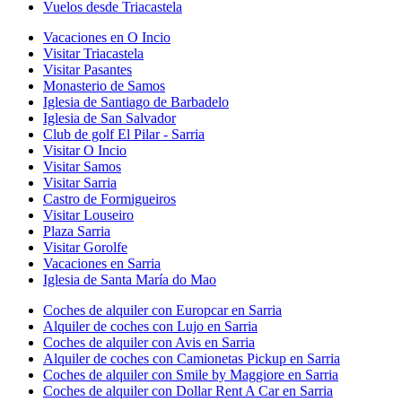
Vuelos desde Triacastela
Vacaciones en O Incio
Visitar Triacastela
Visitar Pasantes
Monasterio de Samos
Iglesia de Santiago de Barbadelo
Iglesia de San Salvador
Club de golf El Pilar - Sarria
Visitar O Incio
Visitar Samos
Visitar Sarria
Castro de Formigueiros
Visitar Louseiro
Plaza Sarria
Visitar Gorolfe
Vacaciones en Sarria
Iglesia de Santa María do Mao
Coches de alquiler con Europcar en Sarria
Alquiler de coches con Lujo en Sarria
Coches de alquiler con Avis en Sarria
Alquiler de coches con Camionetas Pickup en Sarria
Coches de alquiler con Smile by Maggiore en Sarria
Coches de alquiler con Dollar Rent A Car en Sarria