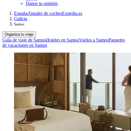
Danos tu opinión
España
Alquiler de coches
Expedia.es
Galicia
Samos
Organiza tu viaje
Guía de viaje de Samos
Hoteles en Samos
Vuelos a Samos
Paquetes
de vacaciones en Samos