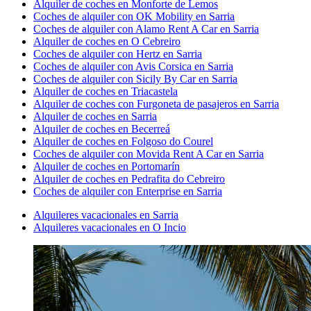
Alquiler de coches en Monforte de Lemos
Coches de alquiler con OK Mobility en Sarria
Coches de alquiler con Alamo Rent A Car en Sarria
Alquiler de coches en O Cebreiro
Coches de alquiler con Hertz en Sarria
Coches de alquiler con Avis Corsica en Sarria
Coches de alquiler con Sicily By Car en Sarria
Alquiler de coches en Triacastela
Alquiler de coches con Furgoneta de pasajeros en Sarria
Alquiler de coches en Sarria
Alquiler de coches en Becerreá
Alquiler de coches en Folgoso do Courel
Coches de alquiler con Movida Rent A Car en Sarria
Alquiler de coches en Portomarín
Alquiler de coches en Pedrafita do Cebreiro
Coches de alquiler con Enterprise en Sarria
Alquileres vacacionales en Sarria
Alquileres vacacionales en O Incio