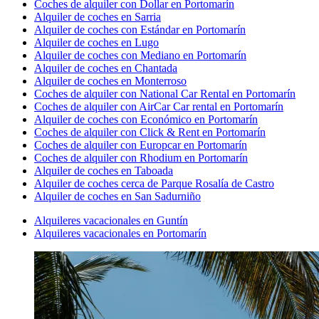
Coches de alquiler con Dollar en Portomarín
Alquiler de coches en Sarria
Alquiler de coches con Estándar en Portomarín
Alquiler de coches en Lugo
Alquiler de coches con Mediano en Portomarín
Alquiler de coches en Chantada
Alquiler de coches en Monterroso
Coches de alquiler con National Car Rental en Portomarín
Coches de alquiler con AirCar Car rental en Portomarín
Alquiler de coches con Económico en Portomarín
Coches de alquiler con Click & Rent en Portomarín
Coches de alquiler con Europcar en Portomarín
Coches de alquiler con Rhodium en Portomarín
Alquiler de coches en Taboada
Alquiler de coches cerca de Parque Rosalía de Castro
Alquiler de coches en San Sadurniño
Alquileres vacacionales en Guntín
Alquileres vacacionales en Portomarín