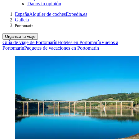
Danos tu opinión
España
Alquiler de coches
Expedia.es
Galicia
Portomarín
Organiza tu viaje
Guía de viaje de Portomarín
Hoteles en Portomarín
Vuelos a
Portomarín
Paquetes de vacaciones en Portomarín