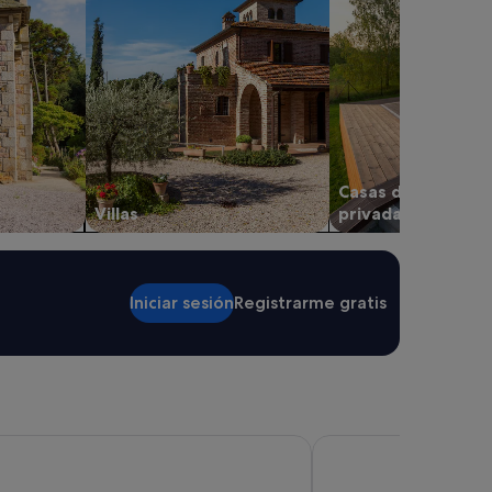
Casas de vacacion
Villas
privadas
Iniciar sesión
Registrarme gratis
l Rinconcito
Hotel Alfonso IX