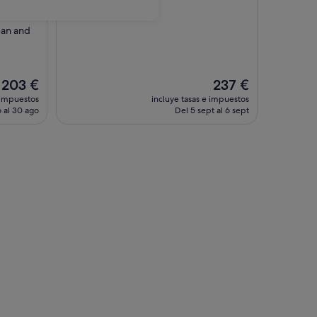
ean and
El
El
203 €
237 €
precio
precio
 impuestos
incluye tasas e impuestos
actual
actual
 al 30 ago
Del 5 sept al 6 sept
es
es
de
de
203 €
237 €