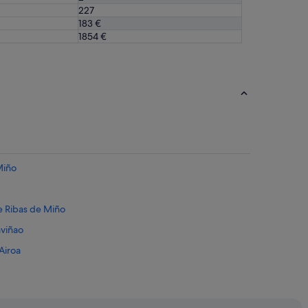
227
183 €
1854 €
Miño
e Ribas de Miño
aviñao
Airoa
e Ribas de Miño