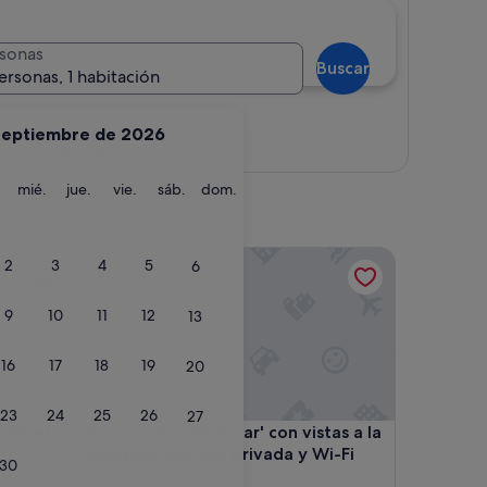
sonas
Buscar
ersonas, 1 habitación
septiembre de 2026
Ver mapa
martes
miércoles
jueves
viernes
sábado
domingo
mié.
jue.
vie.
sáb.
dom.
 el Camino Francés para grupos!
Casa rural 'O Paxar' con vistas a la montaña, terraza
2
3
4
5
6
9
10
11
12
13
16
17
18
19
20
23
24
25
26
27
 el Camino Francés para grupos!
Casa rural 'O Paxar' con vistas a la montaña, terraza
 en el
4. Casa rural 'O Paxar' con vistas a la
montaña, terraza privada y Wi-Fi
30
SAMOS