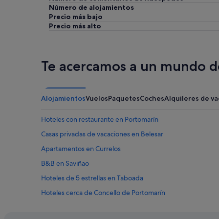
a
Número de alojamientos
r
Precio más bajo
.
Precio más alto
"
Te acercamos a un mundo de
Alojamientos
Vuelos
Paquetes
Coches
Alquileres de v
Hoteles con restaurante en Portomarín
Casas privadas de vacaciones en Belesar
Apartamentos en Currelos
B&B en Saviñao
Hoteles de 5 estrellas en Taboada
Hoteles cerca de Concello de Portomarín
Albergues en Currelos