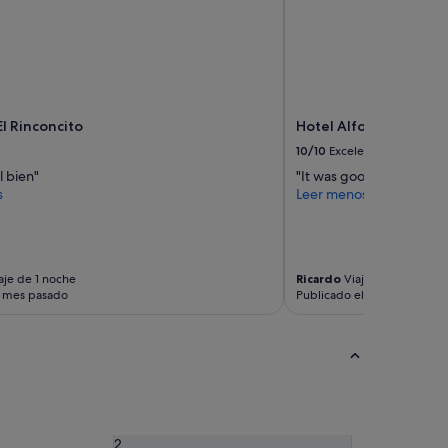
El Rinconcito
Hotel Alfonso IX
10/10
Excelente
l bien"
"It was good"
s
Leer menos
aje de 1 noche
Ricardo
Viaje de 1 noche
l mes pasado
Publicado el mes pasado
2