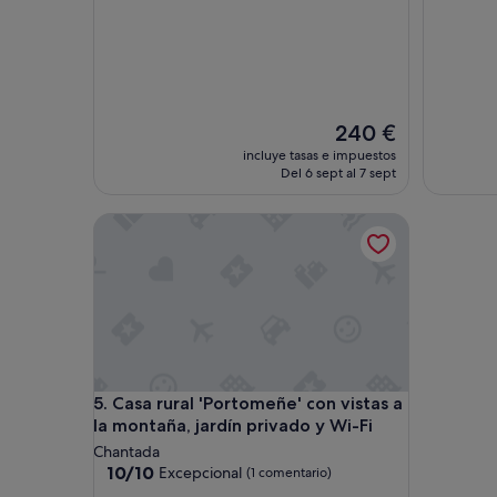
El
240 €
precio
incluye tasas e impuestos
actual
Del 6 sept al 7 sept
es
de
Casa rural 'Portomeñe' con vistas a la montaña, jar
240 €
Casa rural 'Portomeñe' con vistas a la montaña, jar
5. Casa rural 'Portomeñe' con vistas a
la montaña, jardín privado y Wi-Fi
Chantada
10.0
10/10
Excepcional
(1 comentario)
sobre