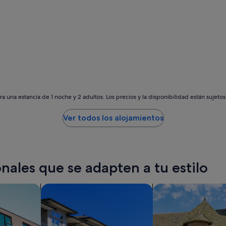
a
s
c
l
e
a
n
a
n
d
m
a una estancia de 1 noche y 2 adultos. Los precios y la disponibilidad están sujeto
o
d
Ver todos los alojamientos
e
r
n
.
"
nales que se adapten a tu estilo
os
Buscar condominios
Buscar casas de ca