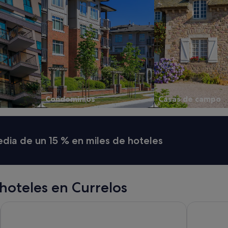
Condominios
Casas de campo
media de un 15 % en miles de hoteles
hoteles en Currelos
dp Cristal Centro Histórico
dpCristal E