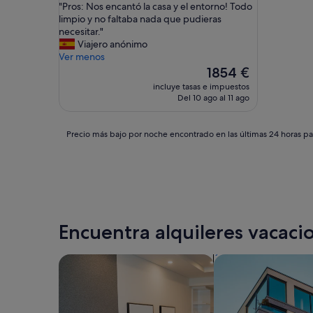
"
"Pros: Nos encantó la casa y el entorno! Todo
10,
P
limpio y no faltaba nada que pudieras
Excepcional,
r
necesitar."
(1 comentario)
o
Viajero anónimo
s
Ver menos
:
El
1854 €
N
precio
incluye tasas e impuestos
o
actual
Del 10 ago al 11 ago
s
es
e
de
n
1854 €
Precio
Precio más bajo por noche encontrado en las últimas 24 horas par
c
más
a
bajo
n
por
t
noche
ó
encontrado
l
en
a
las
Encuentra alquileres vacacio
c
últimas
a
24 horas
s
para
Buscar apartoteles
Buscar apartament
a
una
y
estancia
e
de
l
1 noche