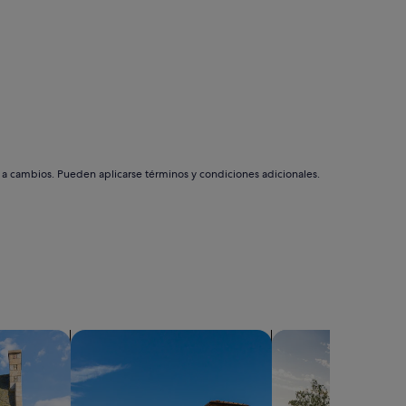
s a cambios. Pueden aplicarse términos y condiciones adicionales.
mpo
Buscar villas
buscar casas de vac