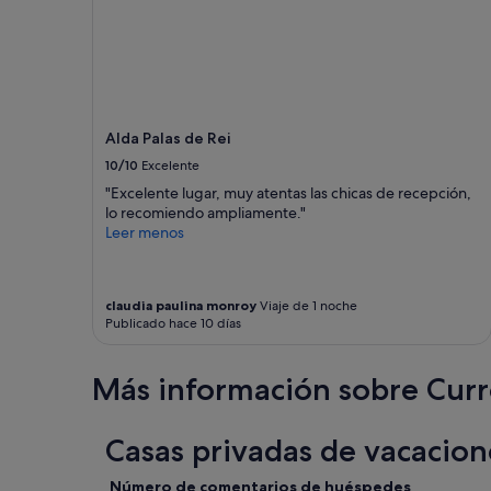
a
b
a
n
a
d
a
Alda Palas de Rei
q
10/10
Excelente
u
e
"Excelente lugar, muy atentas las chicas de recepción,
p
lo recomiendo ampliamente."
u
Leer menos
d
i
e
claudia paulina monroy
Viaje de 1 noche
r
Publicado hace 10 días
a
s
n
Más información sobre Curr
e
c
e
Casas privadas de vacacion
s
i
t
Número de comentarios de huéspedes