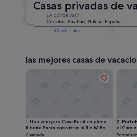
Casas privadas de v
En dos semanas
¿A dónde vas?
21 ago - 23 ago
Dentro de tres meses
D
30 oct - 1 nov
las mejores casas de vacaci
Uba vineyard Casa Rural en plena Ribeira Sacra con
PortoHom
Uba vineyard Casa Rural en plena Ribeira Sacra con
PortoHom
1. Uba vineyard Casa Rural en plena
2. PortoHome 1 | C
Ribeira Sacra con vistas al Río Miño
el Camin
Chantada
Portomarí