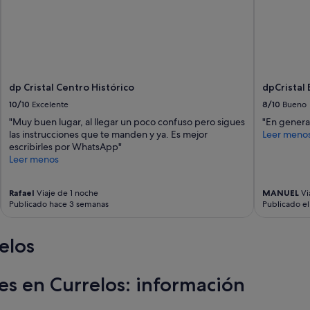
dp Cristal Centro Histórico
dpCristal 
10/10
Excelente
8/10
Bueno
"Muy buen lugar, al llegar un poco confuso pero sigues
"En genera
las instrucciones que te manden y ya. Es mejor
Leer meno
escribirles por WhatsApp"
Leer menos
Rafael
Viaje de 1 noche
MANUEL
Vi
Publicado hace 3 semanas
Publicado e
elos
es en Currelos: información