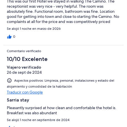
This was our first Hotel we stayed in walking The Camino. The
receptionist was very nice - very helpful. The room was
absolutely fine. Functional room, bathroom was fine. Location
good for getting into town and close to starting the Camino. No
complaints at all for the price and was competitively priced
compared to some of the other Camino hotels we stayed in!
Se alojó 1 noche en marzo de 2026
Would definitely recommend and it’s walkable from the train
station.
0
Comentario verificado
10/10 Excelente
Viajero verificado
26 de sept de 2024
Aspectos positivos: Limpieza, personal, instalaciones y estado del
alojamiento y comodidad de la habitación
Traducir con Google
Sarria stay
Pleasantly surprised at how clean and comfortable the hotel is.
Breakfast was also abundant
Se alojó 1 noche en septiembre de 2024