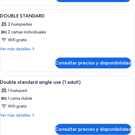
doble
Abrir
Caja fuerte, escritorio, wifi gratis y r
3
DOUBLE STANDARD
todas
2 huéspedes
las
2 camas individuales
fotos
de
Wifi gratis
DOUBLE
Más
Ver más detalles
STANDARD
detalles
de
Consultar precios y disponibilidad
DOUBLE
STANDARD
Abrir
Caja fuerte, escritorio, wifi gratis y r
2
Double standard single use (1 adult)
todas
1 huésped
las
1 cama doble
fotos
de
Wifi gratis
Double
Más
Ver más detalles
standard
detalles
de
single
Consultar precios y disponibilidad
Double
use