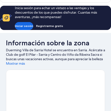
standard
(1
single
Inicia sesión para echar un vistazo a las ventajas y los
adult)
use
descuentos de los que puedes disfrutar. Cuantas más
(1
aventuras, ¡más recompensas!
adult)
Iniciar sesión
Registrarme gratis
Información sobre la zona
Duerming Villa de Sarria Hotel se encuentra en Sarria. Acércate a
Club de golf El Pilar - Sarria y Centro do Viño da Ribeira Sacra si
buscas unas vacaciones activas, aunque para apreciar la belleza
natural de la región lo mejor es visitar Lago Vilasouto o Parque
Mostrar más
do Miño.
Ver guía de viaje de Sarria