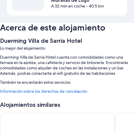
Murallas de Lugo
A 32 min en coche
- 40.5 km
Acerca de este alojamiento
Duerming Villa de Sarria Hotel
Lo mejor del alojamiento
Duerming Villa de Sarria Hotel cuenta con comodidades como una
terraza en la azotea, una cafetería y servicio de tintorería. Encontrarás
comodidades como alquiler de coches en las instalaciones y un bar.
Además, podrás conectarte al wifi gratuito de las habitaciones.
También te encantarán estos servicios:
Información sobre los derechos de cancelación
Espacios sin humos, una caja fuerte en recepción y periódicos
gratuitos en el vestíbulo
Alojamientos similares
Un servicio de recepción las 24 horas, un salón de eventos y
asistencia turística y para la compra de entradas
Hotel Alfonso IX
dpCrista
Una sala de reuniones, un ascensor y servicio de lavandería
Características de la habitación