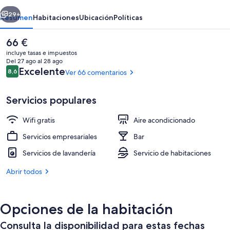
Sarria
erior
Siguiente
Hotel
29+
Resumen
Habitaciones
Ubicación
Políticas
El
66 €
precio
incluye tasas e impuestos
actual
Del 27 ago al 28 ago
es
Comentarios
Excelente
8,6
Ver 66 comentarios
8,6 de 10
de
66 €
Servicios populares
Wifi gratis
Aire acondicionado
Recepción
Servicios empresariales
Bar
Servicios de lavandería
Servicio de habitaciones
Abrir todos
Opciones de la habitación
Consulta la disponibilidad para estas fechas