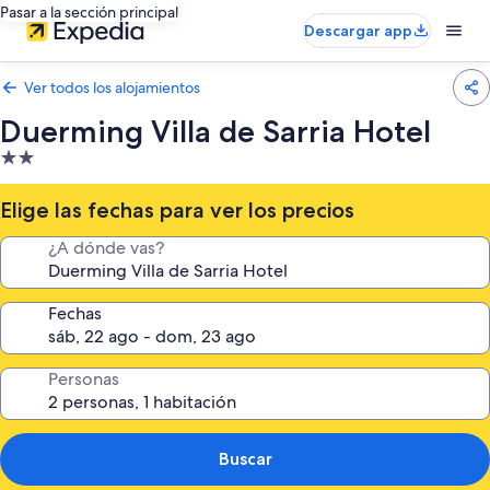
Pasar a la sección principal
Descargar app
Ver todos los alojamientos
Duerming Villa de Sarria Hotel
Alojamiento
de
2.0 estrellas
Elige las fechas para ver los precios
¿A dónde vas?
Fechas
Personas
Buscar