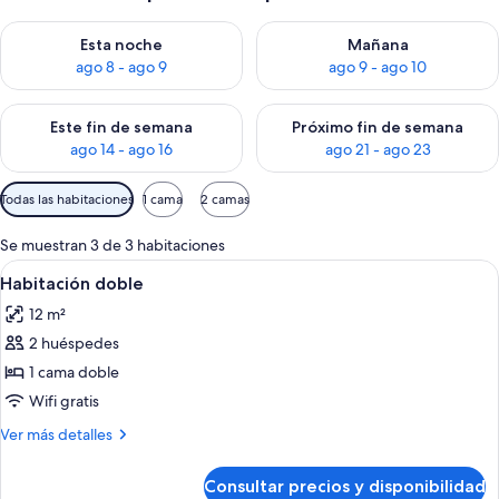
Consulta la disponibilidad para esta noche, ago 8 - ago 9
Consulta la disponibilidad pa
Esta noche
Mañana
ago 8 - ago 9
ago 9 - ago 10
Consulta la disponibilidad para este fin de semana, ago 14 - a
Consulta la disponibilidad par
Este fin de semana
Próximo fin de semana
ago 14 - ago 16
ago 21 - ago 23
Filtros
Todas las habitaciones
1 cama
2 camas
disponibles
para
Se muestran 3 de 3 habitaciones
las
Abrir
Habitación de hotel con cama, escritor
5
Habitación doble
habitaciones
todas
12 m²
las
2 huéspedes
fotos
de
1 cama doble
Habitación
Wifi gratis
doble
Más
Ver más detalles
detalles
de
Consultar precios y disponibilidad
Habitación