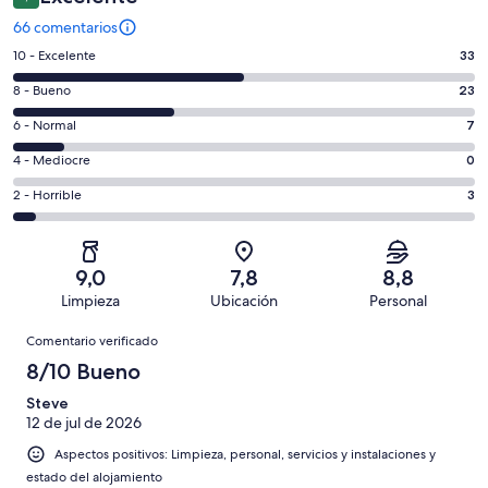
66 comentarios
33
10 - Excelente
33
comentarios
23
8 - Bueno
23
de
comentarios
un
7
6 - Normal
7
de
total
comentarios
un
0
4 - Mediocre
0
de
de
total
comentarios
66
un
3
2 - Horrible
3
de
de
con
total
comentarios
66
un
una
de
de
con
total
puntuación
66
un
una
de
9,0
7,8
8,8
de
con
total
puntuación
66
Limpieza
Ubicación
Personal
10
una
de
de
con
Comentarios
-
puntuación
66
8
Comentario verificado
una
Excelente
de
con
-
puntuación
8/10 Bueno
6
una
Bueno
de
-
puntuación
Steve
4
Normal
12 de jul de 2026
de
-
2
Aspectos positivos: Limpieza, personal, servicios y instalaciones y
Mediocre
-
estado del alojamiento