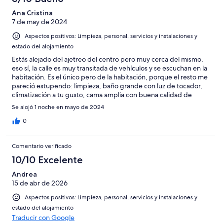
Ana Cristina
7 de may de 2024
Aspectos positivos: Limpieza, personal, servicios y instalaciones y
estado del alojamiento
Estás alejado del ajetreo del centro pero muy cerca del mismo,
eso sí, la calle es muy transitada de vehículos y se escuchan en la
habitación. Es el único pero de la habitación, porque el resto me
pareció estupendo: limpieza, baño grande con luz de tocador,
climatización a tu gusto, cama amplia con buena calidad de
tejidos y almohadas, smartv... El desayuno es tipo bufet y
Se alojó 1 noche en mayo de 2024
continental, cuyo precio me parece adecuado si eres de
desayunar variado.
0
Comentario verificado
10/10 Excelente
Andrea
15 de abr de 2026
Aspectos positivos: Limpieza, personal, servicios y instalaciones y
estado del alojamiento
Traducir con Google