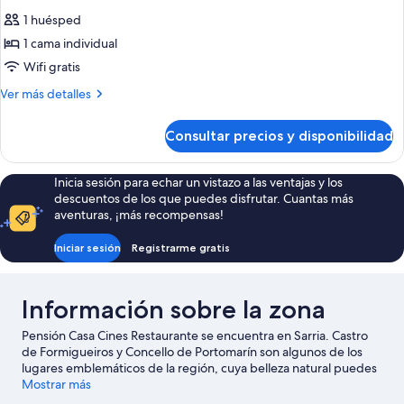
todas
1 huésped
las
1 cama individual
fotos
de
Wifi gratis
Habitación
Más
Ver más detalles
individual
detalles
de
Consultar precios y disponibilidad
Habitación
individual
Inicia sesión para echar un vistazo a las ventajas y los
descuentos de los que puedes disfrutar. Cuantas más
aventuras, ¡más recompensas!
Iniciar sesión
Registrarme gratis
Información sobre la zona
Pensión Casa Cines Restaurante se encuentra en Sarria. Castro
de Formigueiros y Concello de Portomarín son algunos de los
lugares emblemáticos de la región, cuya belleza natural puedes
admirar en Lago Vilasouto y Muralla romana de Lugo.
Mostrar más
Ver guía
de viaje de Sarria