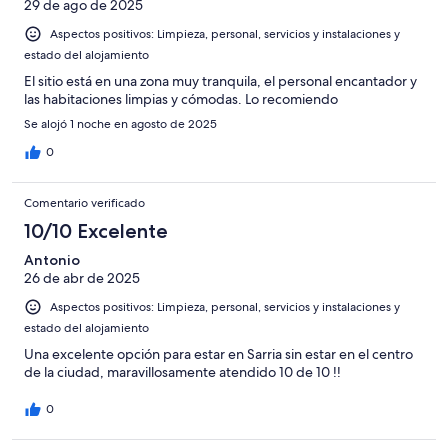
Normal
29 de ago de 2025
de
-
2
Aspectos positivos: Limpieza, personal, servicios y instalaciones y
Mediocre
-
estado del alojamiento
Horrible
El sitio está en una zona muy tranquila, el personal encantador y
las habitaciones limpias y cómodas. Lo recomiendo
Se alojó 1 noche en agosto de 2025
0
Comentario verificado
10/10 Excelente
Antonio
26 de abr de 2025
Aspectos positivos: Limpieza, personal, servicios y instalaciones y
estado del alojamiento
Una excelente opción para estar en Sarria sin estar en el centro
de la ciudad, maravillosamente atendido 10 de 10 !!
0