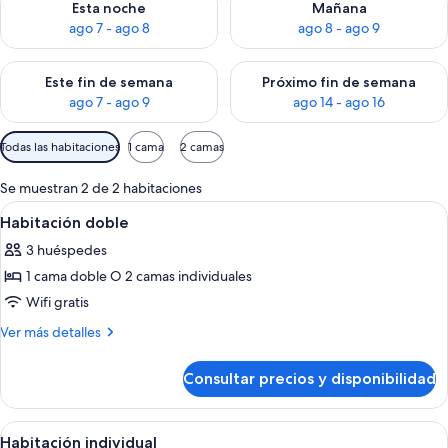
Esta noche
Mañana
ago 7 - ago 8
ago 8 - ago 9
Consulta la disponibilidad para este fin de semana, ago 7 - ag
Consulta la disponibilidad par
Este fin de semana
Próximo fin de semana
ago 7 - ago 9
ago 14 - ago 16
Filtros
Todas las habitaciones
1 cama
2 camas
disponibles
para
Se muestran 2 de 2 habitaciones
las
Abrir
Una cama doble con almohadas blancas
8
Habitación doble
habitaciones
todas
3 huéspedes
las
1 cama doble O 2 camas individuales
fotos
de
Wifi gratis
Habitación
Más
Ver más detalles
doble
detalles
de
Consultar precios y disponibilidad
Habitación
doble
Abrir
Habitación de hotel con cama, lámpara
4
Habitación individual