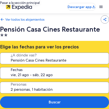
Pasar a la sección principal
Descargar app
Ver todos los alojamientos
Pensión Casa Cines Restaurante
Alojamiento
de
2.0 estrellas
Elige las fechas para ver los precios
¿A dónde vas?
Fechas
Personas
Buscar