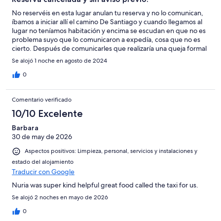
No reservéis en esta lugar anulan tu reserva y no lo comunican,
íbamos a iniciar allí el camino De Santiago y cuando llegamos al
lugar no teníamos habitación y encima se escudan en que no es
problema suyo que lo comunicaron a expedía, cosa que no es
cierto. Después de comunicarles que realizaría una queja formal
y buscarme yo la vida reservando en otro alojamiento, me llaman
Se alojó 1 noche en agosto de 2024
por teléfono para buscarme ellos algo. YA TARDE SEÑORES,
SON USTEDES UNOS IMPRESENTABLES. Está claro que
0
continuarán con su negocio debido a la alta demanda debido a
los xaminiantes que inician el camino De Santiago, pero no son
Comentario verificado
ustedes de fiar. Un saludo.
10/10 Excelente
Barbara
30 de may de 2026
Aspectos positivos: Limpieza, personal, servicios y instalaciones y
estado del alojamiento
Traducir con Google
Nuria was super kind helpful great food called the taxi for us.
Se alojó 2 noches en mayo de 2026
0