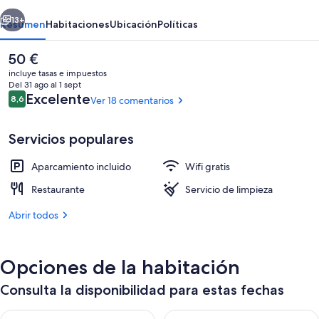
Restaurante
erior
Siguiente
13+
Resumen
Habitaciones
Ubicación
Políticas
El
50 €
precio
incluye tasas e impuestos
actual
Del 31 ago al 1 sept
es
Comentarios
Excelente
8,6
Ver 18 comentarios
8,6 de 10
de
50 €
Servicios populares
Aparcamiento incluido
Wifi gratis
Terraza o patio
Restaurante
Servicio de limpieza
Abrir todos
Opciones de la habitación
Consulta la disponibilidad para estas fechas
Consulta la disponibilidad para esta noche, ago 7 - ago 8
Consulta la disponibilidad pa