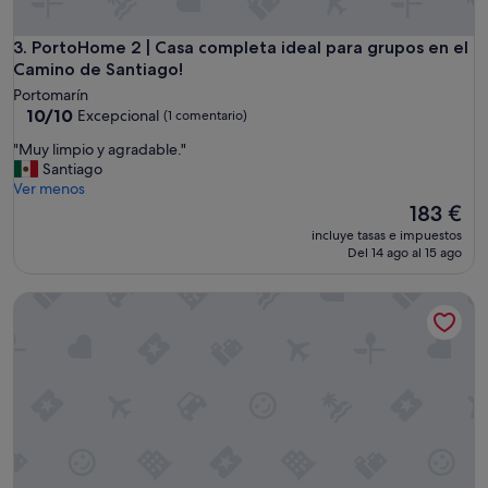
q
u
PortoHome 2 | Casa completa ideal para grupos en el Camin
3. PortoHome 2 | Casa completa ideal para grupos en el
e
Camino de Santiago!
a
l
Portomarín
g
10.0
10/10
Excepcional
(1 comentario)
u
sobre
"
"Muy limpio y agradable."
n
10,
M
Santiago
o
Excepcional,
u
Ver menos
s
(1 comentario)
y
El
t
183 €
l
precio
e
incluye tasas e impuestos
i
actual
m
Del 14 ago al 15 ago
m
es
a
p
de
s
Apartamento Superior
i
183 €
.
o
N
y
o
a
s
g
u
r
p
a
i
d
m
a
o
b
s