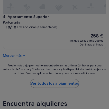
l
b
e
a
.
j
"
Apartamento Superior
4. Apartamento Superior
a
r
Portomarín
l
10.0
10/10
Excepcional
(3 comentarios)
a
sobre
p
El
258 €
10,
e
precio
Excepcional,
incluye tasas e impuestos
r
actual
(3 comentarios)
Del 8 ago al 9 ago
s
es
i
de
Mostrar más
a
258 €
n
a
Precio
Precio más bajo por noche encontrado en las últimas 24 horas para una
d
estancia de 1 noche y 2 adultos. Los precios y la disponibilidad están sujetos a
más
cambios. Pueden aplicarse términos y condiciones adicionales.
e
bajo
a
por
m
noche
Ver todos los alojamientos
b
encontrado
o
en
s
las
c
últimas
Encuentra alquileres
u
24 horas
a