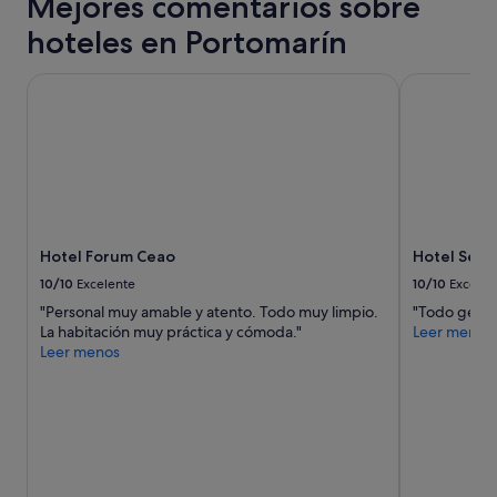
Mejores comentarios sobre
hoteles en Portomarín
Hotel Forum Ceao
Hotel Serco
Hotel Forum Ceao
Hotel Serc
10/10
Excelente
10/10
Excelen
"Personal muy amable y atento. Todo muy limpio.
"Todo genial
La habitación muy práctica y cómoda."
Leer menos
Leer menos