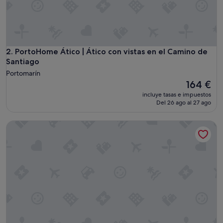
u
e
a
l
g
u
PortoHome Ático | Ático con vistas en el Camino de Santia
2. PortoHome Ático | Ático con vistas en el Camino de
i
Santiago
e
Portomarín
n
El
164 €
t
precio
e
incluye tasas e impuestos
actual
Del 26 ago al 27 ago
r
es
e
de
c
PortoHome 2 | Casa completa ideal para grupos en el Camin
164 €
i
b
a
y
t
e
e
x
p
l
i