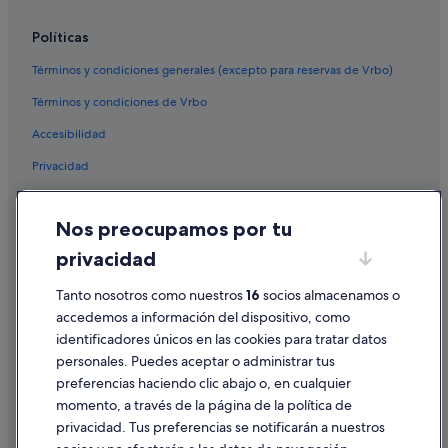
Hoteles con bar en Portomarín
Políticas
Términos y condiciones generales (excepto para reservas de Vrbo)
Términos y condiciones de Vrbo
Accesibilidad
Privacidad
Cookies
Nos preocupamos por tu
Condiciones de uso
privacidad
Información legal/contacto
Tanto nosotros como nuestros
16
socios almacenamos o
Pautas sobre el contenido y cómo denunciar contenido
accedemos a información del dispositivo, como
identificadores únicos en las cookies para tratar datos
Ayuda
personales. Puedes aceptar o administrar tus
Ayuda
preferencias haciendo clic abajo o, en cualquier
momento, a través de la página de la política de
Cancelar un vuelo
privacidad. Tus preferencias se notificarán a nuestros
Cancelar una reserva de hotel o de un alquiler vacacional