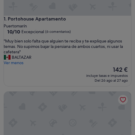
Portohouse Apartamento
1. Portohouse Apartamento
Puertomarín
10.0
10/10
Excepcional
(6 comentarios)
sobre
"
"Muy bien solo falta que alguien te reciba y te explique algunos
10,
M
temas. No supimos bajar la persiana de ambos cuartos, ni usar la
Excepcional,
u
cafetera"
(6 comentarios)
y
BALTAZAR
b
Ver menos
i
El
142 €
e
precio
incluye tasas e impuestos
n
actual
Del 26 ago al 27 ago
s
es
o
de
PortoHome Ático | Ático con vistas en el Camino de Santia
l
142 €
o
f
a
l
t
a
q