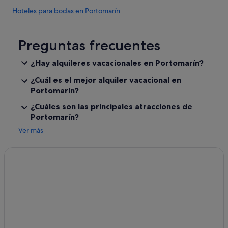
Hoteles para bodas en Portomarín
Ferreiros hoteles
Hoteles de 4 estrellas en Currelos
Preguntas frecuentes
Guntín hoteles
¿Hay alquileres vacacionales en Portomarín?
Hoteles con restaurante en Portomarín
¿Cuál es el mejor alquiler vacacional en
Hoteles de 4 estrellas en Portomarín
Portomarín?
Albergues en Biville
¿Cuáles son las principales atracciones de
Portomarín?
Villameá hoteles
Ver más
Hoteles cerca de Iglesia de San Nicolás de Portomarín
Chalets en Portomarín
Sabenche hoteles
Hoteles de 5 estrellas en Portomarín
Albergues en Sabenche
Albergues en Guntín
Casas de campo en Portomarín