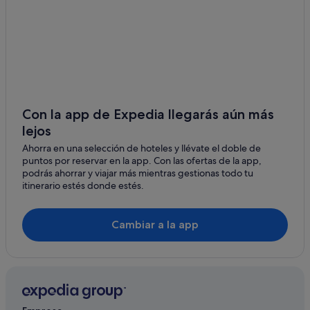
Apartamentos en Portomarín
Hoteles con spa en Portomarín
Casas privadas de vacaciones en Portomarín
Apartamentos en Guntín
Albergues en Currelos
Con la app de Expedia llegarás aún más
Hoteles con piscina en Portomarín
lejos
Nabas hoteles
Ahorra en una selección de hoteles y llévate el doble de
puntos por reservar en la app. Con las ofertas de la app,
Hoteles de 5 estrellas en Sabenche
podrás ahorrar y viajar más mientras gestionas todo tu
Bedro hoteles
itinerario estés donde estés.
Portomarín hoteles
Pensiones en Ferreira
Cambiar a la app
Pensiones en Portomarín
Ludeiro hoteles
Independent hoteles en Portomarín
Villas en Portomarín