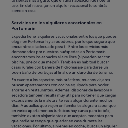
te sientas más a gusto que en una habitación de hotel al
uso. En definitiva, ¡en un alquiler vacacional te sentirás
como en casa!
Servicios de los alquileres vacacionales en
Portomarín
Expedia tiene alquileres vacacionales entre los que puedes
elegir en Portomarín y alrededores, por lo que seguro que
encuentras el adecuado para ti. Entre los servicios más
demandados por nuestros huéspedes en Portomarín,
encontramos los espacios al aire libre (si pueden ser con
piscina, ¡mejor que mejor!). También es habitual buscar
casas rurales con bañera de hidromasaje para darse un
buen baño de burbujas al final de un duro día de turismo.
En cuanto a los aspectos más prácticos, muchos viajeros
buscan apartamentos con cocina equipada para poder
ahorrar en restaurantes. Además, disponer de lavadora y
secadora también resulta muy útil para no tener que cargar
excesivamente la maleta si te vas a alojar durante muchos
días. A aquellos que viajen en familia les alegrará saber que
en varios apartamentos turísticos hay cunas para bebés;
también existen alojamientos que aceptan mascotas para
que nadie se tenga que quedar en casa durante las
vacaciones. Por último, si vienes en coche, busca un alquiler