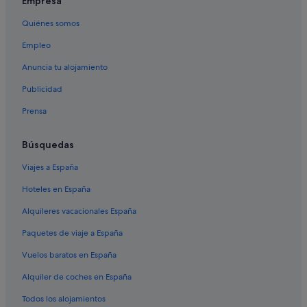
Empresa
Casas privadas de vacaciones en Currelos
Quiénes somos
Casas privadas de vacaciones en Nabas
Empleo
Albergues en Portomarín
Anuncia tu alojamiento
Pensiones en Nabas
Publicidad
Residences en Maside
Prensa
Hoteles LGTBQIA en Portomarín
Casas rurales en Currelos
Búsquedas
Hoteles con wifi en Portomarín
Viajes a España
Casas rurales en Guntín
Hoteles en España
Casas rurales en Portomarín
Alquileres vacacionales España
Nh Hotels en Currelos
Paquetes de viaje a España
Hoteles cápsula en Portomarín
Vuelos baratos en España
Hoteles de 3 estrellas en Portomarín
Alquiler de coches en España
B&B en Portomarín
Todos los alojamientos
Pensiones en Guntín