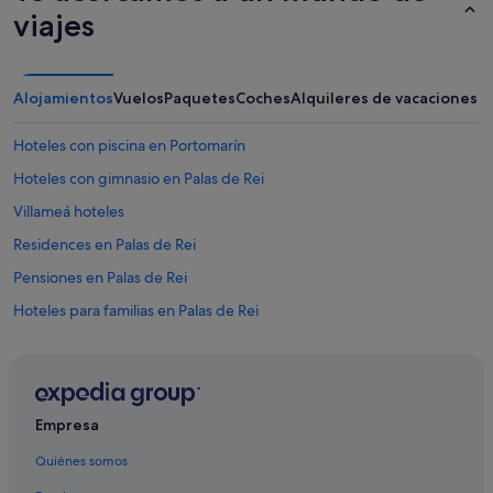
viajes
Alojamientos
Vuelos
Paquetes
Coches
Alquileres de vacaciones
Hoteles con piscina en Portomarín
Hoteles con gimnasio en Palas de Rei
Villameá hoteles
Residences en Palas de Rei
Pensiones en Palas de Rei
Hoteles para familias en Palas de Rei
Apartamentos en Palas de Rei
Hoteles de 3 estrellas en Portomarín
Casas de campo en Portomarín
Empresa
Portomarín hoteles
Quiénes somos
Casas privadas de vacaciones en Portomarín