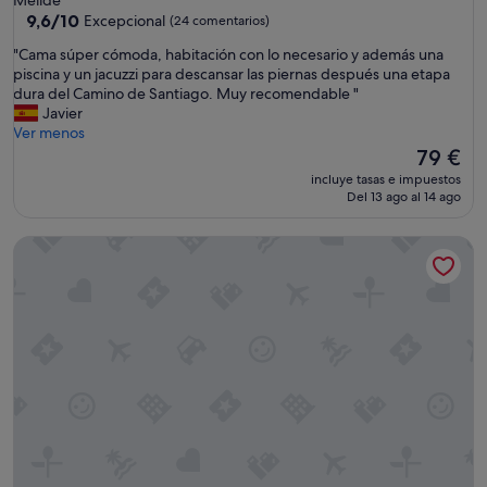
2.0 estrellas
9.6
9,6/10
Excepcional
(24 comentarios)
sobre
"
"Cama súper cómoda, habitación con lo necesario y además una
10,
C
piscina y un jacuzzi para descansar las piernas después una etapa
Excepcional,
a
dura del Camino de Santiago. Muy recomendable "
(24 comentarios)
m
Javier
a
Ver menos
s
El
79 €
ú
precio
incluye tasas e impuestos
p
actual
Del 13 ago al 14 ago
e
es
r
de
Albergue San Lázaro - Hostel
c
79 €
ó
m
o
d
a
,
h
a
b
i
t
a