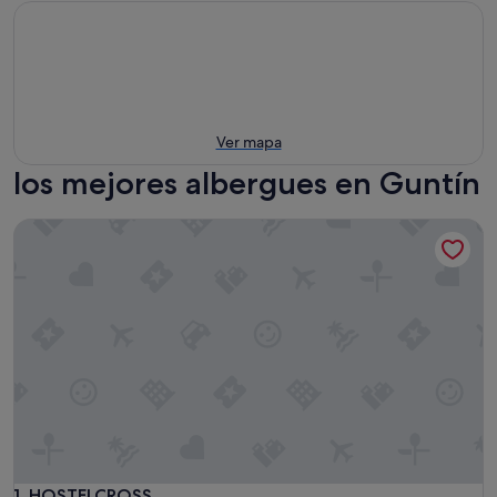
Ver mapa
los mejores albergues en Guntín
HOSTELCROSS
HOSTELCROSS
1. HOSTELCROSS