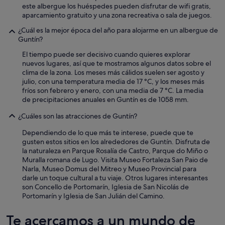
a
este albergue los huéspedes pueden disfrutar de wifi gratis,
n
aparcamiento gratuito y una zona recreativa o sala de juegos.
t
i
¿Cuál es la mejor época del año para alojarme en un albergue de
a
Guntín?
g
El tiempo puede ser decisivo cuando quieres explorar
o
nuevos lugares, así que te mostramos algunos datos sobre el
.
clima de la zona. Los meses más cálidos suelen ser agosto y
M
julio, con una temperatura media de 17 °C, y los meses más
u
fríos son febrero y enero, con una media de 7 °C. La media
y
de precipitaciones anuales en Guntín es de 1058 mm.
r
e
¿Cuáles son las atracciones de Guntín?
c
o
Dependiendo de lo que más te interese, puede que te
m
gusten estos sitios en los alrededores de Guntín. Disfruta de
e
la naturaleza en Parque Rosalía de Castro, Parque do Miño o
n
Muralla romana de Lugo. Visita Museo Fortaleza San Paio de
d
Narla, Museo Domus del Mitreo y Museo Provincial para
a
darle un toque cultural a tu viaje. Otros lugares interesantes
b
son Concello de Portomarín, Iglesia de San Nicolás de
l
Portomarín y Iglesia de San Julián del Camino.
e
"
Te acercamos a un mundo de