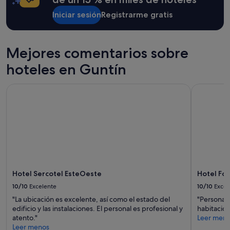
estancia
u
Iniciar sesión
Registrarme gratis
de
n
1 noche
a
y
p
2 adultos.
i
Mejores comentarios sobre
Los
s
precios
c
hoteles en Guntín
y
i
la
n
Hotel Sercotel EsteOeste
Hotel For
disponibilidad
a
están
y
sujetos
u
a
n
cambios.
j
Pueden
a
aplicarse
c
términos
u
y
z
condiciones
Hotel Sercotel EsteOeste
Hotel Fo
z
adicionales.
i
10/10
Excelente
10/10
Excel
p
"La ubicación es excelente, así como el estado del
"Personal
a
edificio y las instalaciones. El personal es profesional y
habitació
r
atento."
Leer men
a
Leer menos