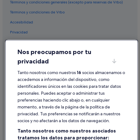
Términos y condiciones generales (excepto para reservas de Vrbo)
Apartoteles en Portomarín
Términos y condiciones de Vrbo
Casas rurales en Portomarín
Accesibilidad
Hoteles de golf en Palas de Rei
Privacidad
Saa hoteles
Ludeiro hoteles
Cookies
Nos preocupamos por tu
Palas de Rei hoteles
Condiciones de uso
privacidad
Bedro hoteles
Información legal/contacto
Hoteles que aceptan mascotas en Palas de Rei
Tanto nosotros como nuestros
16
socios almacenamos o
Pautas sobre el contenido y cómo denunciar contenido
accedemos a información del dispositivo, como
Casas rurales en Lodoso
identificadores únicos en las cookies para tratar datos
Ayuda
Casas rurales en Saa
personales. Puedes aceptar o administrar tus
Ayuda
Hoteles cápsula en Portomarín
preferencias haciendo clic abajo o, en cualquier
momento, a través de la página de la política de
Casas de campo en Palas de Rei
Cancelar un vuelo
privacidad. Tus preferencias se notificarán a nuestros
Apartamentos en Guntín
Cancelar una reserva de hotel o de un alquiler vacacional
socios y no afectarán a los datos de navegación.
Hoteles con spa en Palas de Rei
Plazos de reembolso
Tanto nosotros como nuestros asociados
Apartamentos en Portomarín
tratamos los datos para proporcionar:
Utilizar un cupón de Expedia