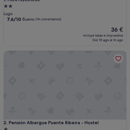
Alojamiento
de
Lugo
2.0 estrellas
7.6
7,6/10
Bueno
(14 comentarios)
sobre
El
36 €
10,
precio
Bueno,
incluye tasas e impuestos
actual
(14 comentarios)
Del 15 ago al 16 ago
es
de
Pensión Albergue Puente Ribeira - Hostel
36 €
Pensión Albergue Puente Ribeira - Hostel
2. Pensión Albergue Puente Ribeira - Hostel
Alojamiento