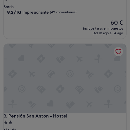
de
Sarria
1.0 estrella
9.2
9,2/10
Impresionante
(42 comentarios)
sobre
El
60 €
10,
precio
Impresionante,
incluye tasas e impuestos
actual
(42 comentarios)
Del 13 ago al 14 ago
es
de
Pensión San Antón - Hostel
60 €
Pensión San Antón - Hostel
3. Pensión San Antón - Hostel
Alojamiento
de
Melide