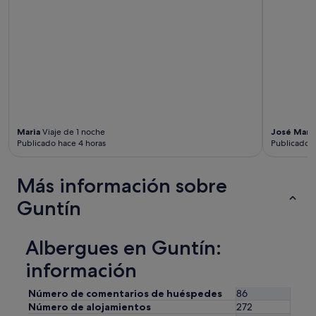
d
e
s
c
a
n
s
a
r
l
a
Maria
Viaje de 1 noche
José Marí
s
Publicado hace 4 horas
Publicado h
p
i
e
Más información sobre
r
Guntín
n
a
s
d
Albergues en Guntín:
e
información
s
p
u
Número de comentarios de huéspedes
86
é
Número de alojamientos
272