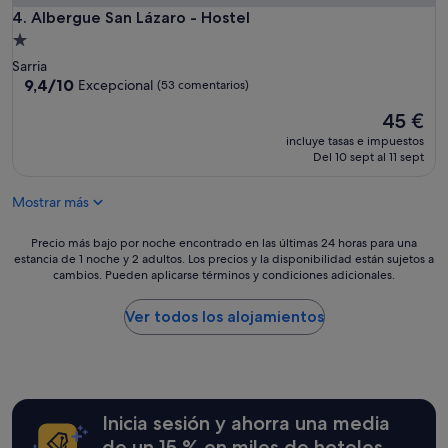
c
Albergue San Lázaro - Hostel
4. Albergue San Lázaro - Hostel
i
Alojamiento
ó
de
Sarria
n
1.0 estrella
9.4
9,4/10
Excepcional
(53 comentarios)
c
sobre
o
El
45 €
10,
n
precio
Excepcional,
l
incluye tasas e impuestos
actual
(53 comentarios)
Del 10 sept al 11 sept
o
es
n
de
e
Mostrar más
45 €
c
e
Precio
Precio más bajo por noche encontrado en las últimas 24 horas para una
s
estancia de 1 noche y 2 adultos. Los precios y la disponibilidad están sujetos a
más
a
cambios. Pueden aplicarse términos y condiciones adicionales.
bajo
r
por
i
noche
Ver todos los alojamientos
o
encontrado
y
en
a
las
d
últimas
e
24 horas
m
Inicia sesión y ahorra una media
para
á
una
de un 15 % en miles de hoteles
s