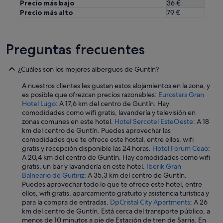
s
Precio más bajo
36 €
u
Precio más alto
79 €
n
a
e
Preguntas frecuentes
t
a
p
¿Cuáles son los mejores albergues de Guntín?
a
d
A nuestros clientes les gustan estos alojamientos en la zona, y
u
es posible que ofrezcan precios razonables:
Eurostars Gran
r
Hotel Lugo
: A 17,6 km del centro de Guntín. Hay
a
comodidades como wifi gratis, lavandería y televisión en
d
zonas comunes en este hotel.
Hotel Sercotel EsteOeste
: A 18
e
km del centro de Guntín. Puedes aprovechar las
l
comodidades que te ofrece este hostal, entre ellos, wifi
C
gratis y recepción disponible las 24 horas.
Hotel Forum Ceao
:
a
A 20,4 km del centro de Guntín. Hay comodidades como wifi
m
gratis, un bar y lavandería en este hotel.
Iberik Gran
i
Balneario de Guitiriz
: A 35,3 km del centro de Guntín.
n
Puedes aprovechar todo lo que te ofrece este hotel, entre
o
ellos, wifi gratis, aparcamiento gratuito y asistencia turística y
d
para la compra de entradas.
DpCristal City Apartments
: A 26
e
km del centro de Guntín. Está cerca del transporte público, a
S
menos de 10 minutos a pie de Estación de tren de Sarria. En