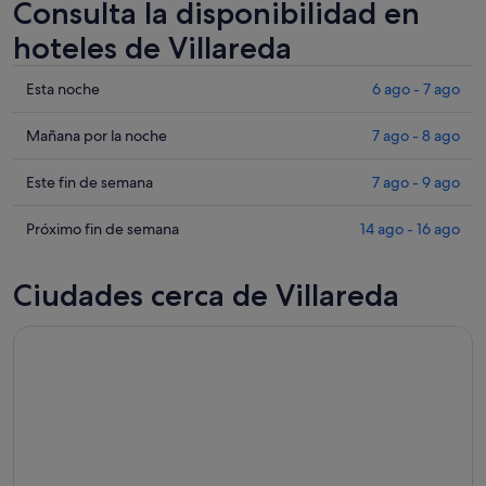
Consulta la disponibilidad en
hoteles de Villareda
Comprueba
Esta noche
6 ago - 7 ago
los
precios
Comprueba
Mañana por la noche
7 ago - 8 ago
en
los
Villareda
precios
Comprueba
Este fin de semana
7 ago - 9 ago
para
en
los
esta
Villareda
precios
Comprueba
Próximo fin de semana
14 ago - 16 ago
noche,
para
en
los
6
mañana
Villareda
precios
Ciudades cerca de Villareda
ago
por
para
en
-
la
este
Villareda
7
noche,
fin
para
ago
7
de
el
ago
semana,
próximo
-
7
fin
8
ago
de
ago
-
semana,
9
14