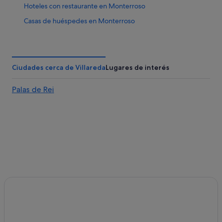
Hoteles con restaurante en Monterroso
Casas de huéspedes en Monterroso
Casas rurales en Monterroso
Hoteles con spa en Palas de Rei
Casas rurales en Palas de Rei
Ciudades cerca de Villareda
Lugares de interés
Hoteles que aceptan mascotas en Palas de Rei
Palas de Rei
Pensiones en Palas de Rei
B&B en Palas de Rei
Eidián hoteles
Hoteles cerca de Iglesia de San Salvador de Vilar de
Donas
Hoteles de aventura en Palas de Rei
Hoteles para ir de compras en Palas de Rei
Hoteles para familias en Palas de Rei
Casas de campo en Palas de Rei