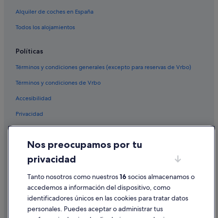
Hoteles cerca de Iglesia de San Julián del Camino
Alquiler de coches en España
Hoteles de 3 estrellas en Palas de Rei
Todos los alojamientos
Hoteles con bar en Monterroso
Políticas
Términos y condiciones generales (excepto para reservas de Vrbo)
Términos y condiciones de Vrbo
Accesibilidad
Privacidad
Cookies
Nos preocupamos por tu
Condiciones de uso
privacidad
Información legal/contacto
Pautas sobre el contenido y cómo denunciar contenido
Tanto nosotros como nuestros
16
socios almacenamos o
accedemos a información del dispositivo, como
identificadores únicos en las cookies para tratar datos
Ayuda
personales. Puedes aceptar o administrar tus
Ayuda