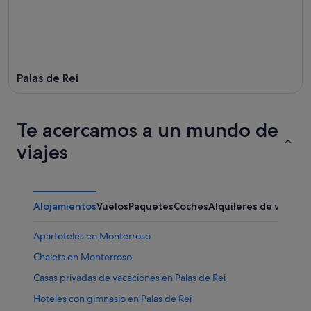
ago
ago
-
16
ago
Palas de Rei
Te acercamos a un mundo de
viajes
Alojamientos
Vuelos
Paquetes
Coches
Alquileres de vacaci
Apartoteles en Monterroso
Chalets en Monterroso
Casas privadas de vacaciones en Palas de Rei
Hoteles con gimnasio en Palas de Rei