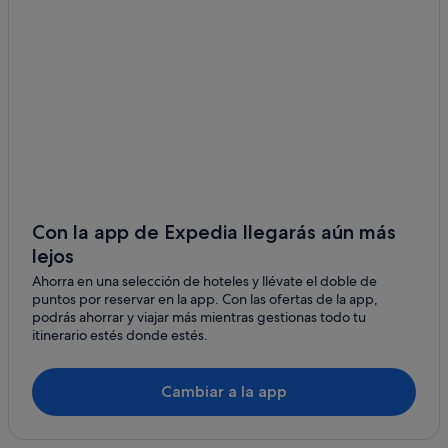
Albergues en Palas de Rei
Casas privadas de vacaciones en Pidre
Monterroso hoteles
Hoteles con bar en Palas de Rei
Pensiones en Guntín
Hoteles de golf en Palas de Rei
Hoteles cerca de Castillo de Pambre
Hoteles románticos en Palas de Rei
Con la app de Expedia llegarás aún más
Apartamentos en Palas de Rei
lejos
Ludeiro hoteles
Ahorra en una selección de hoteles y llévate el doble de
puntos por reservar en la app. Con las ofertas de la app,
Hoteles de 5 estrellas en Monterroso
podrás ahorrar y viajar más mientras gestionas todo tu
Hoteles cerca de Parroquia de Santa María de Tarrío
itinerario estés donde estés.
Hoteles con wifi en Palas de Rei
Cambiar a la app
Hoteles de 4 estrellas en Palas de Rei
Apartamentos en Lodoso