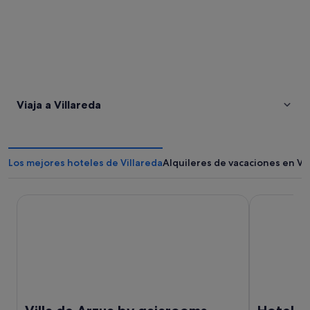
Viaja a Villareda
Los mejores hoteles de Villareda
Alquileres de vacaciones en Vi
Villa de Arzua by gaiarooms
Hotel Audit