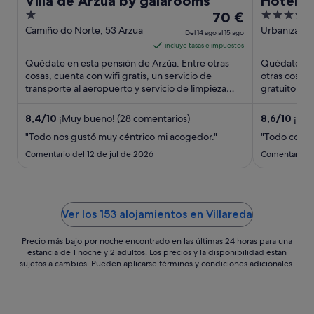
Villa de Arzua by gaiarooms
Hotel A
1
El
4
70 €
out
precio
out
Camiño do Norte, 53 Arzua
Urbanizacion
Del 14 ago al 15 ago
Lugo Lugo
of
es
of
incluye tasas e impuestos
5
de
5
Quédate en esta pensión de Arzúa. Entre otras
Quédate en 
70 €
cosas, cuenta con wifi gratis, un servicio de
otras cosas,
transporte al aeropuerto y servicio de limpieza
por
gratuito y u
diario.
turísticas po
noche
del
8,4
/
10
¡Muy bueno! (28 comentarios)
8,6
/
10
¡Exce
14
"Todo nos gustó muy céntrico mi acogedor."
"Todo corre
ago
Comentario del 12 de jul de 2026
Comentario de
al
15
ago
Ver los 153 alojamientos en Villareda
Precio más bajo por noche encontrado en las últimas 24 horas para una
estancia de 1 noche y 2 adultos. Los precios y la disponibilidad están
sujetos a cambios. Pueden aplicarse términos y condiciones adicionales.